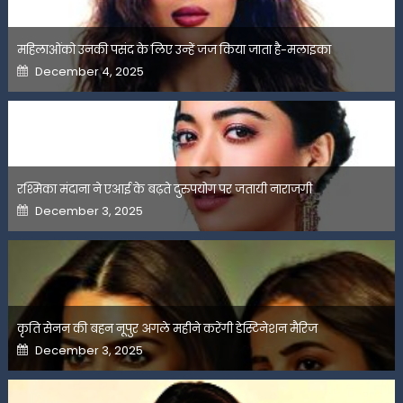
महिलाओंको उनकी पसंद के लिए उन्हें जज किया जाता है-मलाइका
Posted
December 4, 2025
on
रश्मिका मंदाना ने एआई के बढ़ते दुरुपयोग पर जतायी नाराजगी
Posted
December 3, 2025
on
कृति सेनन की बहन नूपुर अगले महीने करेंगी डेस्टिनेशन मैरिज
Posted
December 3, 2025
on