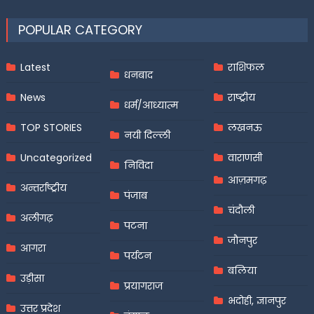
POPULAR CATEGORY
Latest
राशिफल
धनबाद
News
राष्ट्रीय
धर्म/आध्यात्म
TOP STORIES
लखनऊ
नयी दिल्ली
Uncategorized
वाराणसी
निविदा
आज़मगढ़
अन्तर्राष्ट्रीय
पंजाब
चंदौली
अलीगढ़
पटना
जौनपुर
आगरा
पर्यटन
बलिया
उड़ीसा
प्रयागराज
भदोही, ज्ञानपुर
उत्तर प्रदेश