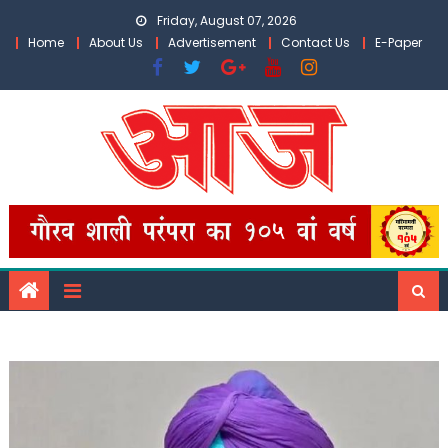
Skip
Friday, August 07, 2026
to
Home
About Us
Advertisement
Contact Us
E-Paper
content