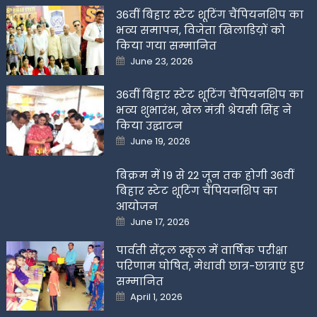
36वीं बिहार स्टेट शूटिंग चैंपियनशिप का
भव्य समापन, विजेता खिलाडिय़ों को
किया गया सम्मानित
Posted
June 23, 2026
on
36वीं बिहार स्टेट शूटिंग चैंपियनशिप का
भव्य शुभारंभ, खेल मंत्री श्रेयसी सिंह ने
किया उद्घाटन
Posted
June 19, 2026
on
बिक्रम में 19 से 22 जून तक होगी 36वीं
बिहार स्टेट शूटिंग चैंपियनशिप का
आयोजन
Posted
June 17, 2026
on
पार्वती सेंट्रल स्कूल में वार्षिक परीक्षा
परिणाम घोषित, मेधावी छात्र-छात्राएं हुए
सम्मानित
Posted
April 1, 2026
on