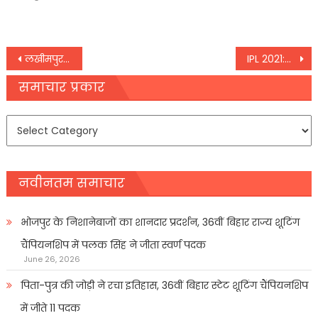
on
Post
लखीमपुर खीरी कांड को लेकर चुनावी रणनीतिकार प्रशांत किशोर ने कांग्रेस पर साधा निशाना,
IPL 2021:मुंबई के लिए हैदराबाद को हराना ही काफी नहीं,
navigation
समाचार प्रकार
समाचार
प्रकार
नवीनतम समाचार
भोजपुर के निशानेबाजों का शानदार प्रदर्शन, 36वीं बिहार राज्य शूटिंग
चैंपियनशिप में पलक सिंह ने जीता स्वर्ण पदक
June 26, 2026
पिता-पुत्र की जोड़ी ने रचा इतिहास, 36वीं बिहार स्टेट शूटिंग चैंपियनशिप
में जीते 11 पदक