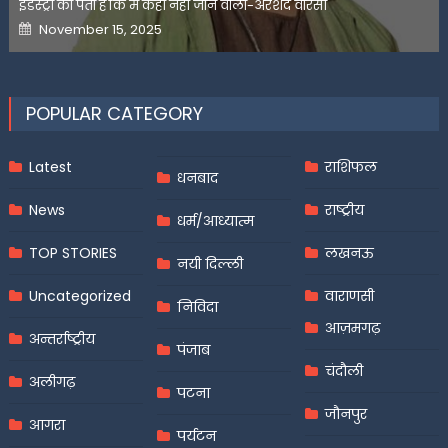
इंडस्ट्री को पता है कि मैं कहीं नहीं जाने वाला-अरशद वारसी
Posted
November 15, 2025
on
POPULAR CATEGORY
Latest
राशिफल
धनबाद
News
राष्ट्रीय
धर्म/आध्यात्म
TOP STORIES
लखनऊ
नयी दिल्ली
Uncategorized
वाराणसी
निविदा
आज़मगढ़
अन्तर्राष्ट्रीय
पंजाब
चंदौली
अलीगढ़
पटना
जौनपुर
आगरा
पर्यटन