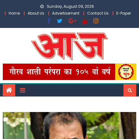
Skip
Sunday, August 09, 2026
to
Home
About Us
Advertisement
Contact Us
E-Paper
content