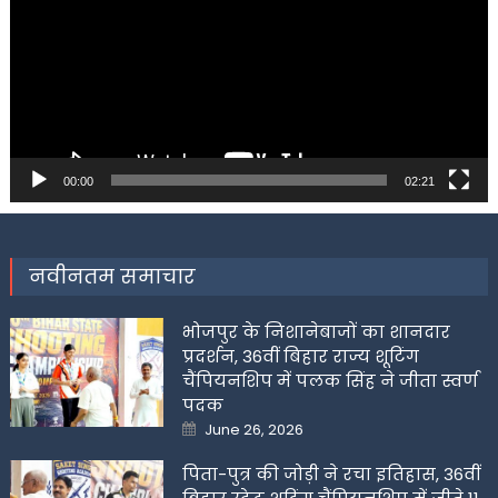
00:00
02:21
नवीनतम समाचार
भोजपुर के निशानेबाजों का शानदार
प्रदर्शन, 36वीं बिहार राज्य शूटिंग
चैंपियनशिप में पलक सिंह ने जीता स्वर्ण
पदक
Posted
June 26, 2026
on
पिता-पुत्र की जोड़ी ने रचा इतिहास, 36वीं