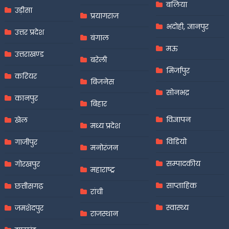
बलिया
उड़ीसा
प्रयागराज
भदोही, ज्ञानपुर
उत्तर प्रदेश
बंगाल
मऊ
उत्तराखण्ड
बरेली
मिर्जापुर
करियर
बिजनेस
सोनभद्र
कानपुर
बिहार
विज्ञापन
खेल
मध्य प्रदेश
विडियो
गाजीपुर
मनोरंजन
सम्पादकीय
गोरखपुर
महाराष्ट्र
साप्ताहिक
छत्तीसगढ़
रांची
स्वास्थ्य
जमशेदपुर
राजस्थान