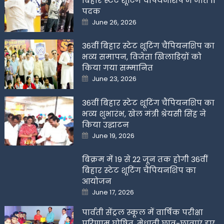
बिहार स्टेट शूटिंग चैंपियनशिप में जीते 11
पदक
Posted
June 26, 2026
on
36वीं बिहार स्टेट शूटिंग चैंपियनशिप का
भव्य समापन, विजेता खिलाडिय़ों को
किया गया सम्मानित
Posted
June 23, 2026
on
36वीं बिहार स्टेट शूटिंग चैंपियनशिप का
भव्य शुभारंभ, खेल मंत्री श्रेयसी सिंह ने
किया उद्घाटन
Posted
June 19, 2026
on
बिक्रम में 19 से 22 जून तक होगी 36वीं
बिहार स्टेट शूटिंग चैंपियनशिप का
आयोजन
Posted
June 17, 2026
on
पार्वती सेंट्रल स्कूल में वार्षिक परीक्षा
परिणाम घोषित, मेधावी छात्र-छात्राएं हुए