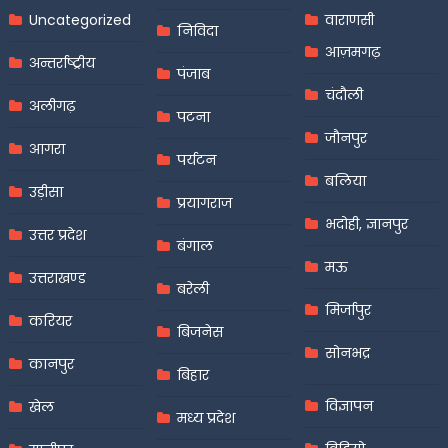
Uncategorized
वाराणसी
निविदा
आज़मगढ़
अन्तर्राष्ट्रीय
पंजाब
चंदौली
अलीगढ़
पटना
जौनपुर
आगरा
पर्यटन
बलिया
उड़ीसा
प्रयागराज
भदोही, ज्ञानपुर
उत्तर प्रदेश
बंगाल
मऊ
उत्तराखण्ड
बरेली
मिर्जापुर
करियर
बिजनेस
सोनभद्र
कानपुर
बिहार
विज्ञापन
खेल
मध्य प्रदेश