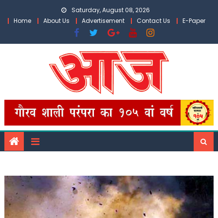
Skip
Saturday, August 08, 2026
to
Home
About Us
Advertisement
Contact Us
E-Paper
content