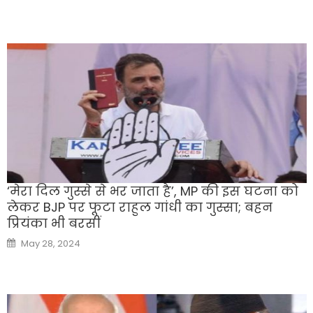
‘मेरा दिल गुस्‍से से भर जाता है’, MP की इस घटना को
लेकर BJP पर फूटा राहुल गांधी का गुस्‍सा; बहन
प्र‍ियंका भी बरसीं
Posted
May 28, 2024
on