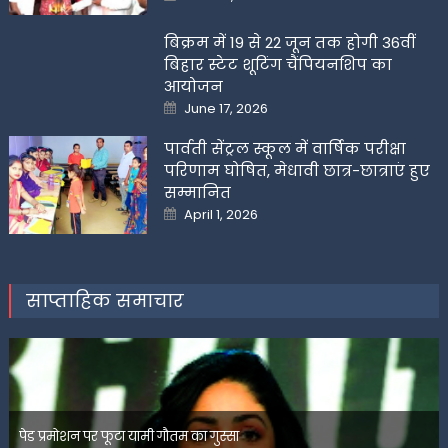
on
बिक्रम में 19 से 22 जून तक होगी 36वीं
बिहार स्टेट शूटिंग चैंपियनशिप का
आयोजन
Posted
June 17, 2026
on
पार्वती सेंट्रल स्कूल में वार्षिक परीक्षा
परिणाम घोषित, मेधावी छात्र-छात्राएं हुए
सम्मानित
Posted
April 1, 2026
on
साप्ताहिक समाचार
पेड प्रमोशन पर फूटा यामी गौतम का गुस्सा