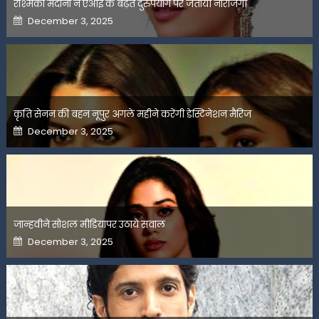
रश्मिका मंदाना ने एआई के बढ़ते दुरुपयोग पर जतायी नाराजगी
Posted
December 3, 2025
on
कृति सेनन की बहन नूपुर अगले महीने करेंगी डेस्टिनेशन मैरिज
Posted
December 3, 2025
on
जान्हवीने सोशल मीडियापर उठाये सवाल
Posted
December 3, 2025
on