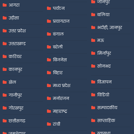
जौनपुर
आगरा
पर्यटन
बलिया
उड़ीसा
प्रयागराज
भदोही, ज्ञानपुर
उत्तर प्रदेश
बंगाल
मऊ
उत्तराखण्ड
बरेली
मिर्जापुर
करियर
बिजनेस
सोनभद्र
कानपुर
बिहार
विज्ञापन
खेल
मध्य प्रदेश
विडियो
गाजीपुर
मनोरंजन
सम्पादकीय
गोरखपुर
महाराष्ट्र
साप्ताहिक
छत्तीसगढ़
रांची
स्वास्थ्य
जमशेदपुर