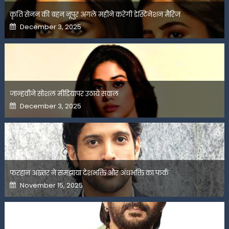
कृति सेनन की बहन नूपुर अगले महीने करेंगी डेस्टिनेशन मैरिज
Posted
December 3, 2025
on
जान्हवीने सोशल मीडियापर उठाये सवाल
Posted
December 3, 2025
on
फरहान अख्तर ने समझाया देशभक्ति और अंधभक्ति का फर्क
Posted
November 15, 2025
on