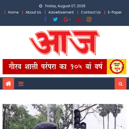
Skip
Friday, August 07, 2026
to
Home
About Us
Advertisement
Contact Us
E-Paper
content