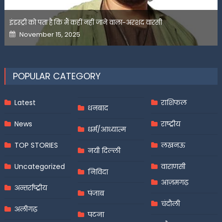
इंडस्ट्री को पता है कि मैं कहीं नहीं जाने वाला-अरशद वारसी
Posted
November 15, 2025
on
POPULAR CATEGORY
Latest
राशिफल
धनबाद
News
राष्ट्रीय
धर्म/आध्यात्म
TOP STORIES
लखनऊ
नयी दिल्ली
Uncategorized
वाराणसी
निविदा
आज़मगढ़
अन्तर्राष्ट्रीय
पंजाब
चंदौली
अलीगढ़
पटना