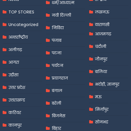
धर्म/आध्यात्म
TOP STORIES
लखनऊ
नयी दिल्ली
Uncategorized
वाराणसी
निविदा
आज़मगढ़
अन्तर्राष्ट्रीय
पंजाब
चंदौली
अलीगढ़
पटना
जौनपुर
आगरा
पर्यटन
बलिया
उड़ीसा
प्रयागराज
भदोही, ज्ञानपुर
उत्तर प्रदेश
बंगाल
मऊ
उत्तराखण्ड
बरेली
मिर्जापुर
करियर
बिजनेस
सोनभद्र
कानपुर
बिहार