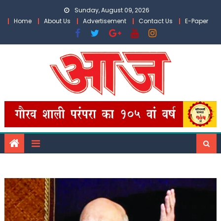
Skip
Sunday, August 09, 2026
to
Home
About Us
Advertisement
Contact Us
E-Paper
content