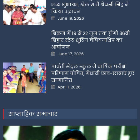
भव्य शुभारंभ, खेल मंत्री श्रेयसी सिंह ने
किया उद्घाटन
Posted
June 19, 2026
on
बिक्रम में 19 से 22 जून तक होगी 36वीं
बिहार स्टेट शूटिंग चैंपियनशिप का
आयोजन
Posted
June 17, 2026
on
पार्वती सेंट्रल स्कूल में वार्षिक परीक्षा
परिणाम घोषित, मेधावी छात्र-छात्राएं हुए
सम्मानित
Posted
April 1, 2026
on
साप्ताहिक समाचार