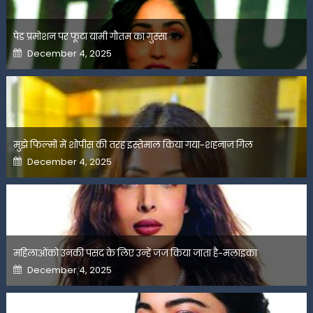
पेड प्रमोशन पर फूटा यामी गौतम का गुस्सा
Posted
December 4, 2025
on
मुझे फिल्मों में शोपीस की तरह इस्तेमाल किया गया-शहनाज गिल
Posted
December 4, 2025
on
महिलाओंको उनकी पसंद के लिए उन्हें जज किया जाता है-मलाइका
Posted
December 4, 2025
on