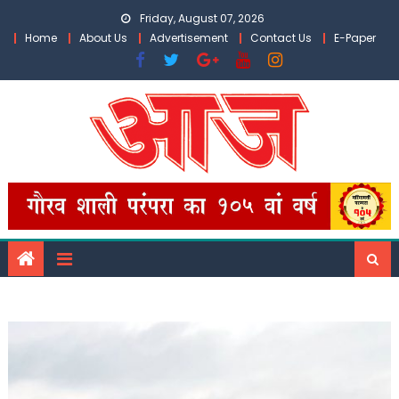
Skip
Friday, August 07, 2026
to
Home
About Us
Advertisement
Contact Us
E-Paper
content