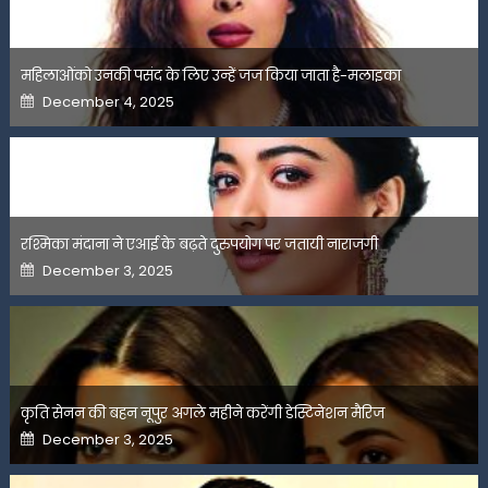
महिलाओंको उनकी पसंद के लिए उन्हें जज किया जाता है-मलाइका
Posted
December 4, 2025
on
रश्मिका मंदाना ने एआई के बढ़ते दुरुपयोग पर जतायी नाराजगी
Posted
December 3, 2025
on
कृति सेनन की बहन नूपुर अगले महीने करेंगी डेस्टिनेशन मैरिज
Posted
December 3, 2025
on