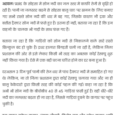
अरवल
। प्रखंड के सोहसा में सोन नदी का जल स्तर में काफ़ी तेजी से वृद्धि हो
रही है। पानी जा जलस्तर बढ़ने से सोहसा बालू घाट पर खनन के लिए बनाए
गए सभी रास्ते सोन नदी की धार में बह गए, जिसके कारण नौ ट्रक और
बत्तीस ट्रैक्टर सोन नदी में फ़ंसे हुए हैं। इतना ही नही, बताया जा रहा है कि इन
वाहनों के चालक भी गाड़ी के साथ फ़ंस गए हैं।
बताया जा रहा है कि गाड़ियों को सोन नदी से निकालने वाले सारे रास्ते
बिल्कुल बंद हो चुके हैं। इधर हालात बिगड़ती चली जा रही है, लेकिन जिला
प्रशासन की ओर से इसे लेकर किसी भी तरह का अबतक कोई रेस्क्यू शुरू
नहीं किया गया है। ऐसे में एक बड़ी घटना घटित होने का डर बना हुआ है।
दरअसल 3 दिन पूर्व पानी की तेज धार में पांच ट्रैक्टर नदी में समाहित हो गए
थे। लेकिन, ना तो जिला प्रशासन द्वारा कोई रेस्क्यू चलाया गया और ना ही
बालू ठेकेदारों द्वारा किसी तरह की कोई पहल की गई। कहा जा रहा है कि
अभी भी सोन नदी के बीचोबीच 40 से 45 गाड़ियां फ़ंसी हुई है। वहीं धीरे-धीरे
नदी का जलस्तर बढ़ता ही जा रहा है, जिससे गाड़ियां डूबने के कगार पर पहुंच
चुकी है।