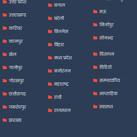
उत्तर प्रदेश
बंगाल
मऊ
उत्तराखण्ड
बरेली
मिर्जापुर
करियर
बिजनेस
सोनभद्र
कानपुर
बिहार
विज्ञापन
खेल
मध्य प्रदेश
विडियो
गाजीपुर
मनोरंजन
सम्पादकीय
गोरखपुर
महाराष्ट्र
साप्ताहिक
छत्तीसगढ़
रांची
स्वास्थ्य
जमशेदपुर
राजस्थान
झारखंड