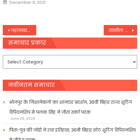
Posted
December 6, 2021
on
Post
जहानाबाद: सरकार के सात निश्चय योजना पर सवाल खड़ी कर रही कीचड़ से सनी गांव की गलियां
रक्सौल: करोड़ों की चरस के साथ 2 युवक गिरफ्तार
navigation
समाचार प्रकार
समाचार
प्रकार
नवीनतम समाचार
भोजपुर के निशानेबाजों का शानदार प्रदर्शन, 36वीं बिहार राज्य शूटिंग
चैंपियनशिप में पलक सिंह ने जीता स्वर्ण पदक
June 26, 2026
पिता-पुत्र की जोड़ी ने रचा इतिहास, 36वीं बिहार स्टेट शूटिंग चैंपियनशिप
में जीते 11 पदक