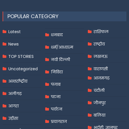
POPULAR CATEGORY
Latest
राशिफल
धनबाद
News
राष्ट्रीय
धर्म/आध्यात्म
TOP STORIES
लखनऊ
नयी दिल्ली
Uncategorized
वाराणसी
निविदा
आज़मगढ़
अन्तर्राष्ट्रीय
पंजाब
चंदौली
अलीगढ़
पटना
जौनपुर
आगरा
पर्यटन
बलिया
उड़ीसा
प्रयागराज
भदोही, ज्ञानपुर