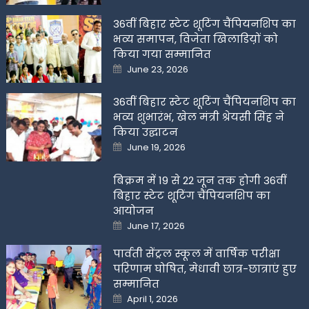
36वीं बिहार स्टेट शूटिंग चैंपियनशिप का
भव्य समापन, विजेता खिलाडिय़ों को
किया गया सम्मानित
Posted
June 23, 2026
on
36वीं बिहार स्टेट शूटिंग चैंपियनशिप का
भव्य शुभारंभ, खेल मंत्री श्रेयसी सिंह ने
किया उद्घाटन
Posted
June 19, 2026
on
बिक्रम में 19 से 22 जून तक होगी 36वीं
बिहार स्टेट शूटिंग चैंपियनशिप का
आयोजन
Posted
June 17, 2026
on
पार्वती सेंट्रल स्कूल में वार्षिक परीक्षा
परिणाम घोषित, मेधावी छात्र-छात्राएं हुए
सम्मानित
Posted
April 1, 2026
on