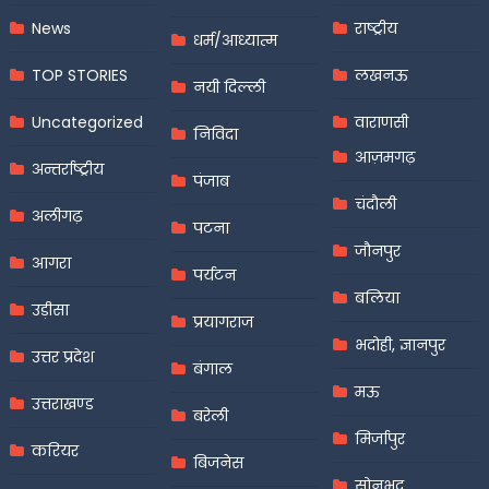
News
राष्ट्रीय
धर्म/आध्यात्म
TOP STORIES
लखनऊ
नयी दिल्ली
Uncategorized
वाराणसी
निविदा
आज़मगढ़
अन्तर्राष्ट्रीय
पंजाब
चंदौली
अलीगढ़
पटना
जौनपुर
आगरा
पर्यटन
बलिया
उड़ीसा
प्रयागराज
भदोही, ज्ञानपुर
उत्तर प्रदेश
बंगाल
मऊ
उत्तराखण्ड
बरेली
मिर्जापुर
करियर
बिजनेस
सोनभद्र