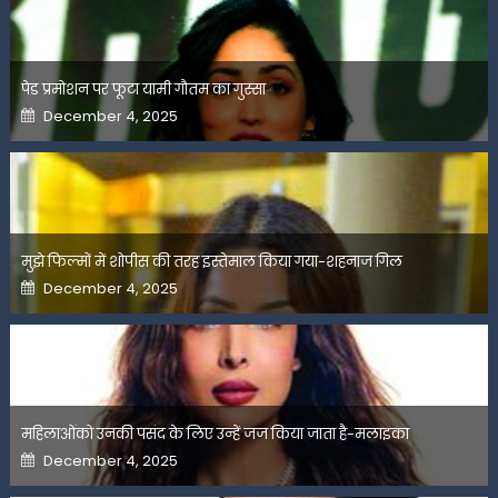
पेड प्रमोशन पर फूटा यामी गौतम का गुस्सा
Posted
December 4, 2025
on
मुझे फिल्मों में शोपीस की तरह इस्तेमाल किया गया-शहनाज गिल
Posted
December 4, 2025
on
महिलाओंको उनकी पसंद के लिए उन्हें जज किया जाता है-मलाइका
Posted
December 4, 2025
on