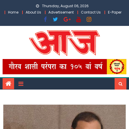
Skip
Thursday, August 06, 2026
to
Home
About Us
Advertisement
Contact Us
E-Paper
content