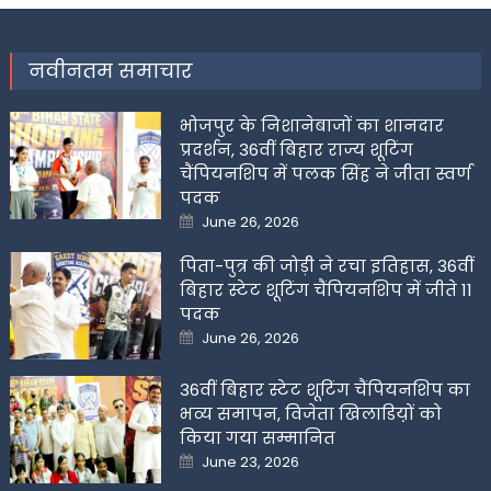
नवीनतम समाचार
भोजपुर के निशानेबाजों का शानदार
प्रदर्शन, 36वीं बिहार राज्य शूटिंग
चैंपियनशिप में पलक सिंह ने जीता स्वर्ण
पदक
Posted
June 26, 2026
on
पिता-पुत्र की जोड़ी ने रचा इतिहास, 36वीं
बिहार स्टेट शूटिंग चैंपियनशिप में जीते 11
पदक
Posted
June 26, 2026
on
36वीं बिहार स्टेट शूटिंग चैंपियनशिप का
भव्य समापन, विजेता खिलाडिय़ों को
किया गया सम्मानित
Posted
June 23, 2026
on