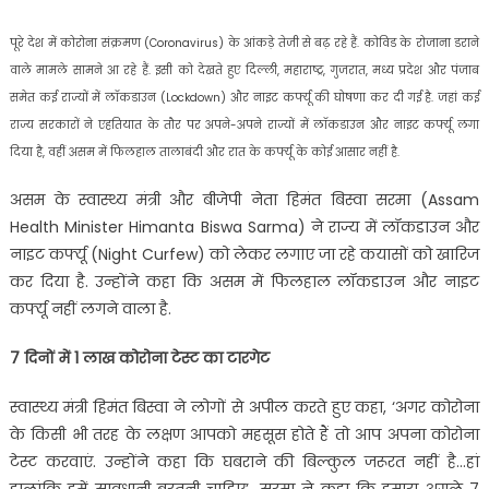
पूरे देश में कोरोना संक्रमण (Coronavirus) के आंकड़े तेजी से बढ़ रहे हैं. कोविड के रोजाना डराने
वाले मामले सामने आ रहे हैं. इसी को देखते हुए दिल्ली, महाराष्ट्र, गुजरात, मध्य प्रदेश और पंजाब
समेत कई राज्यों में लॉकडाउन (Lockdown) और नाइट कर्फ्यू की घोषणा कर दी गई है. जहां कई
राज्य सरकारों ने एहतियात के तौर पर अपने-अपने राज्यों में लॉकडाउन और नाइट कर्फ्यू लगा
दिया है, वहीं असम में फिलहाल तालाबंदी और रात के कर्फ्यू के कोई आसार नहीं है.
असम के स्वास्थ्य मंत्री और बीजेपी नेता हिमंत बिस्वा सरमा (Assam
Health Minister Himanta Biswa Sarma) ने राज्य में लॉकडाउन और
नाइट कर्फ्यू (Night Curfew) को लेकर लगाए जा रहे कयासों को खारिज
कर दिया है. उन्होंने कहा कि असम में फिलहाल लॉकडाउन और नाइट
कर्फ्यू नहीं लगने वाला है.
7 दिनों में 1 लाख कोरोना टेस्ट का टारगेट
स्वास्थ्य मंत्री हिमंत बिस्वा ने लोगों से अपील करते हुए कहा, ‘अगर कोरोना
के किसी भी तरह के लक्षण आपको महसूस होते हैं तो आप अपना कोरोना
टेस्ट करवाएं. उन्होंने कहा कि घबराने की बिल्कुल जरूरत नहीं है…हां
हालांकि हमें सावधानी बरतनी चाहिए’. सरमा ने कहा कि हमारा अगले 7