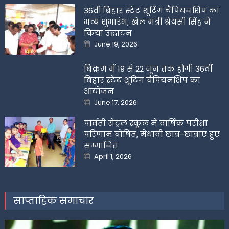
36वीं बिहार स्टेट शूटिंग चैंपियनशिप का
भव्य शुभारंभ, खेल मंत्री श्रेयसी सिंह ने
किया उद्घाटन
Posted
June 19, 2026
on
बिक्रम में 19 से 22 जून तक होगी 36वीं
बिहार स्टेट शूटिंग चैंपियनशिप का
आयोजन
Posted
June 17, 2026
on
पार्वती सेंट्रल स्कूल में वार्षिक परीक्षा
परिणाम घोषित, मेधावी छात्र-छात्राएं हुए
सम्मानित
Posted
April 1, 2026
on
साप्ताहिक समाचार