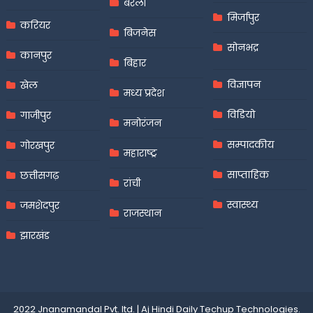
बरेली
मिर्जापुर
करियर
बिजनेस
सोनभद्र
कानपुर
बिहार
विज्ञापन
खेल
मध्य प्रदेश
विडियो
गाजीपुर
मनोरंजन
सम्पादकीय
गोरखपुर
महाराष्ट्र
साप्ताहिक
छत्तीसगढ़
रांची
स्वास्थ्य
जमशेदपुर
राजस्थान
झारखंड
2022 Jnanamandal Pvt. ltd.
|
Aj Hindi Daily
Techup Technologies
.