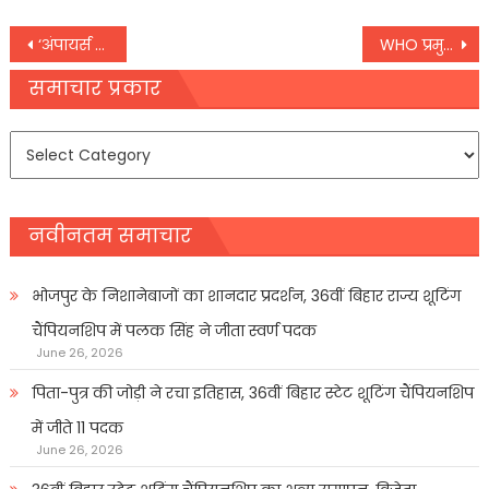
Post
‘अंपायर्स कॉल’ के लिए आया ICC का फरमान, इन तीन नियमों में बदलाव
WHO प्रमुख डॉक्‍टर टैड्रोस ने क्‍यों की अंतरराष्‍ट्रीय संधि की वकालत,
navigation
समाचार प्रकार
समाचार
प्रकार
नवीनतम समाचार
भोजपुर के निशानेबाजों का शानदार प्रदर्शन, 36वीं बिहार राज्य शूटिंग
चैंपियनशिप में पलक सिंह ने जीता स्वर्ण पदक
June 26, 2026
पिता-पुत्र की जोड़ी ने रचा इतिहास, 36वीं बिहार स्टेट शूटिंग चैंपियनशिप
में जीते 11 पदक
June 26, 2026