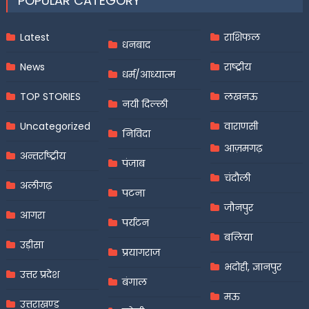
POPULAR CATEGORY
Latest
राशिफल
धनबाद
News
राष्ट्रीय
धर्म/आध्यात्म
TOP STORIES
लखनऊ
नयी दिल्ली
Uncategorized
वाराणसी
निविदा
आज़मगढ़
अन्तर्राष्ट्रीय
पंजाब
चंदौली
अलीगढ़
पटना
जौनपुर
आगरा
पर्यटन
बलिया
उड़ीसा
प्रयागराज
भदोही, ज्ञानपुर
उत्तर प्रदेश
बंगाल
मऊ
उत्तराखण्ड