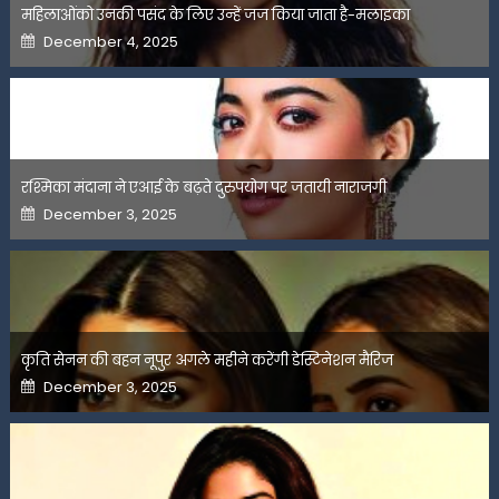
महिलाओंको उनकी पसंद के लिए उन्हें जज किया जाता है-मलाइका
Posted
December 4, 2025
on
रश्मिका मंदाना ने एआई के बढ़ते दुरुपयोग पर जतायी नाराजगी
Posted
December 3, 2025
on
कृति सेनन की बहन नूपुर अगले महीने करेंगी डेस्टिनेशन मैरिज
Posted
December 3, 2025
on