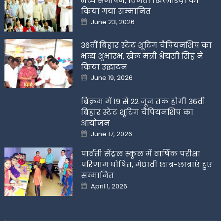
भव्य समापन, विजेता खिलाडिय़ों को
किया गया सम्मानित
Posted
June 23, 2026
on
36वीं बिहार स्टेट शूटिंग चैंपियनशिप का
भव्य शुभारंभ, खेल मंत्री श्रेयसी सिंह ने
किया उद्घाटन
Posted
June 19, 2026
on
बिक्रम में 19 से 22 जून तक होगी 36वीं
बिहार स्टेट शूटिंग चैंपियनशिप का
आयोजन
Posted
June 17, 2026
on
पार्वती सेंट्रल स्कूल में वार्षिक परीक्षा
परिणाम घोषित, मेधावी छात्र-छात्राएं हुए
सम्मानित
Posted
April 1, 2026
on