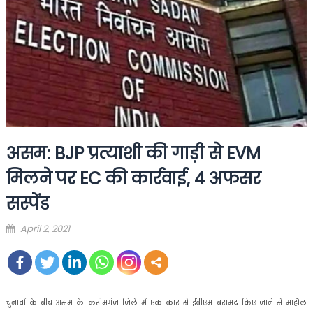
असम: BJP प्रत्याशी की गाड़ी से EVM
मिलने पर EC की कार्रवाई, 4 अफसर
सस्पेंड
Posted
April 2, 2021
on
चुनावों के बीच असम के करीमगंज जिले में एक कार से ईवीएम बरामद किए जाने से माहौल