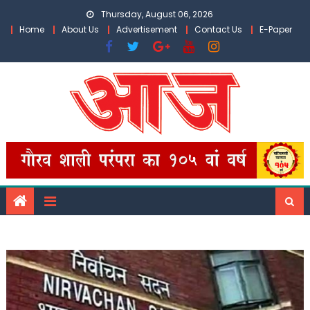
Skip
Thursday, August 06, 2026
to
Home
About Us
Advertisement
Contact Us
E-Paper
content