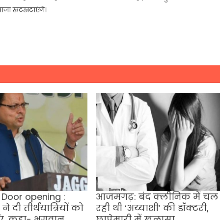
रवाजा खटखटाएंगे।
Door opening :
आजमगढ़: बंद क्लीनिक में चल
े दी तीर्थयात्रियों को
रही थी ‘अय्याशी’ की डॉक्टरी,
ं, कहा- भगवान
छापेमारी में खुलासा