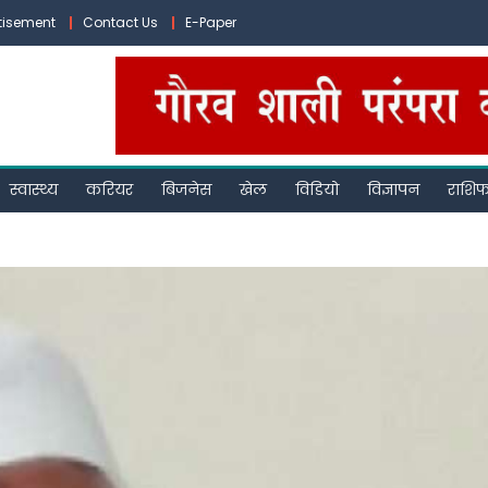
tisement
Contact Us
E-Paper
स्वास्थ्य
करियर
बिजनेस
खेल
विडियो
विज्ञापन
राशि