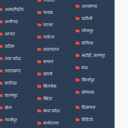
निविदा
आज़मगढ़
अन्तर्राष्ट्रीय
पंजाब
चंदौली
अलीगढ़
पटना
जौनपुर
आगरा
पर्यटन
बलिया
उड़ीसा
प्रयागराज
भदोही, ज्ञानपुर
उत्तर प्रदेश
बंगाल
मऊ
उत्तराखण्ड
बरेली
मिर्जापुर
करियर
बिजनेस
सोनभद्र
कानपुर
बिहार
विज्ञापन
खेल
मध्य प्रदेश
विडियो
गाजीपुर
मनोरंजन