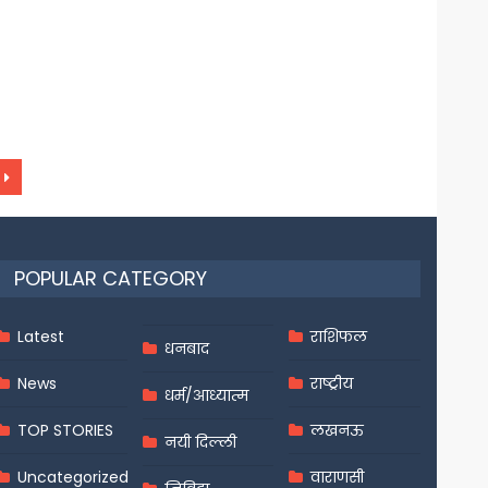
POPULAR CATEGORY
Latest
राशिफल
धनबाद
News
राष्ट्रीय
धर्म/आध्यात्म
TOP STORIES
लखनऊ
नयी दिल्ली
Uncategorized
वाराणसी