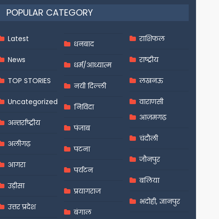
POPULAR CATEGORY
Latest
राशिफल
धनबाद
News
राष्ट्रीय
धर्म/आध्यात्म
TOP STORIES
लखनऊ
नयी दिल्ली
Uncategorized
वाराणसी
निविदा
आज़मगढ़
अन्तर्राष्ट्रीय
पंजाब
चंदौली
अलीगढ़
पटना
जौनपुर
आगरा
पर्यटन
बलिया
उड़ीसा
प्रयागराज
भदोही, ज्ञानपुर
उत्तर प्रदेश
बंगाल