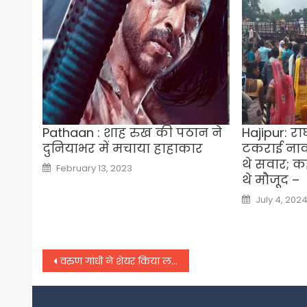
Pathaan : शाह रुख की पठान ने
Hajipur: राघ
दुनियाभर में मचाया हाहाकार
टकराई नाव
थे सवार; क
Posted
February 13, 2023
on
थे मौजूद –
Posted
July 4, 202
on
Post
वरुण गांधी ने शेयर किया लखीमपुर हिंसा का नया वीडियो,
navigation