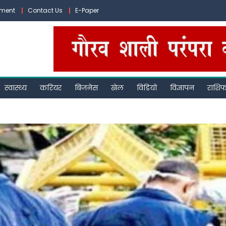
ement
Contact Us
E-Paper
स्वास्थ्य
करियर
बिजनेस
खेल
विडियो
विज्ञापन
राशि