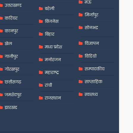
मऊ
उत्तराखण्ड
बरेली
मिर्जापुर
करियर
बिजनेस
सोनभद्र
कानपुर
बिहार
विज्ञापन
खेल
मध्य प्रदेश
विडियो
गाजीपुर
मनोरंजन
सम्पादकीय
गोरखपुर
महाराष्ट्र
साप्ताहिक
छत्तीसगढ़
रांची
स्वास्थ्य
जमशेदपुर
राजस्थान
झारखंड