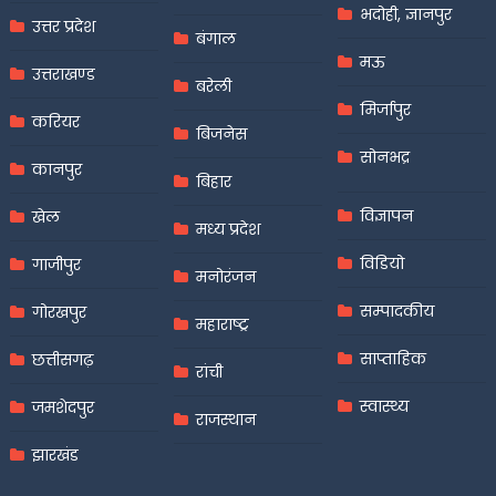
भदोही, ज्ञानपुर
उत्तर प्रदेश
बंगाल
मऊ
उत्तराखण्ड
बरेली
मिर्जापुर
करियर
बिजनेस
सोनभद्र
कानपुर
बिहार
विज्ञापन
खेल
मध्य प्रदेश
विडियो
गाजीपुर
मनोरंजन
सम्पादकीय
गोरखपुर
महाराष्ट्र
साप्ताहिक
छत्तीसगढ़
रांची
स्वास्थ्य
जमशेदपुर
राजस्थान
झारखंड