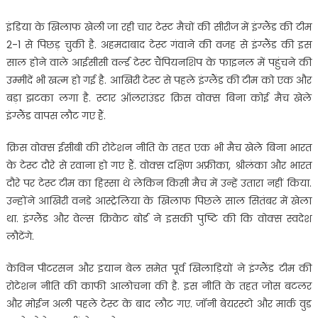
इंडिया के खिलाफ खेली जा रही चार टेस्ट मैचों की सीरीज में इंग्लैंड की टीम
2-1 से पिछड़ चुकी है. अहमदाबाद टेस्ट गंवाने की वजह से इंग्लैंड की इस
साल होने वाले आईसीसी वर्ल्ड टेस्ट चैंपियनशिप के फाइनल में पहुंचने की
उम्मीदें भी खत्म हो गई है. आखिरी टेस्ट से पहले इंग्लैंड की टीम को एक और
बड़ा झटका लगा है. स्टार ऑलराउंडर क्रिस वोक्स बिना कोई मैच खेले
इंग्लैंड वापस लौट गए हैं.
क्रिस वोक्स ईसीबी की रोटेशन नीति के तहत एक भी मैच खेले बिना भारत
के टेस्ट दौरे से रवाना हो गए हैं. वोक्स दक्षिण अफ्रीका, श्रीलंका और भारत
दौरे पर टेस्ट टीम का हिस्सा थे लेकिन किसी मैच में उन्हें उतारा नहीं किया.
उन्होंने आखिरी वनडे आस्ट्रेलिया के खिलाफ पिछले साल सितंबर में खेला
था. इंग्लैंड और वेल्स क्रिकेट बोर्ड ने इसकी पुष्टि की कि वोक्स स्वदेश
लौटेंगे.
केविन पीटरसन और इयान बेल समेत पूर्व खिलाड़ियों ने इंग्लैंड टीम की
रोटेशन नीति की काफी आलोचना की है. इस नीति के तहत जोस बटलर
और मोईन अली पहले टेस्ट के बाद लौट गए. जॉनी बेयरस्टो और मार्क वुड