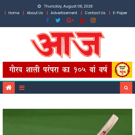
Skip
Thursday, August 06, 2026
to
Home
About Us
Advertisement
Contact Us
E-Paper
content