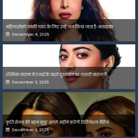
महिलाओंको उनकी पसंद के लिए उन्हें जज किया जाता है-मलाइका
Posted
December 4, 2025
on
रश्मिका मंदाना ने एआई के बढ़ते दुरुपयोग पर जतायी नाराजगी
Posted
December 3, 2025
on
कृति सेनन की बहन नूपुर अगले महीने करेंगी डेस्टिनेशन मैरिज
Posted
December 3, 2025
on