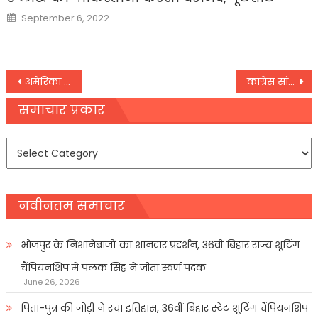
Posted
September 6, 2022
on
Post
अमेरिका में तीसरे वैक्सीन की तैयारी, मॉडर्ना और फाइजर के बाद जॉनसन एंड जॉनसन को मिलेगी मंजूरी
कांग्रेस सांसद अधीर रंजन चौधरी ने चुनाव आयोग से की अपील ‘बंगाल में हिंसा फैलाने वालों के खिलाफ करें कार्रवाई’,
navigation
समाचार प्रकार
समाचार
प्रकार
नवीनतम समाचार
भोजपुर के निशानेबाजों का शानदार प्रदर्शन, 36वीं बिहार राज्य शूटिंग
चैंपियनशिप में पलक सिंह ने जीता स्वर्ण पदक
June 26, 2026
पिता-पुत्र की जोड़ी ने रचा इतिहास, 36वीं बिहार स्टेट शूटिंग चैंपियनशिप