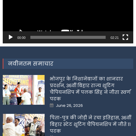
00:00
02:21
नवीनतम समाचार
भोजपुर के निशानेबाजों का शानदार
प्रदर्शन, 36वीं बिहार राज्य शूटिंग
चैंपियनशिप में पलक सिंह ने जीता स्वर्ण
पदक
Posted
June 26, 2026
on
पिता-पुत्र की जोड़ी ने रचा इतिहास, 36वीं
बिहार स्टेट शूटिंग चैंपियनशिप में जीते 11
पदक