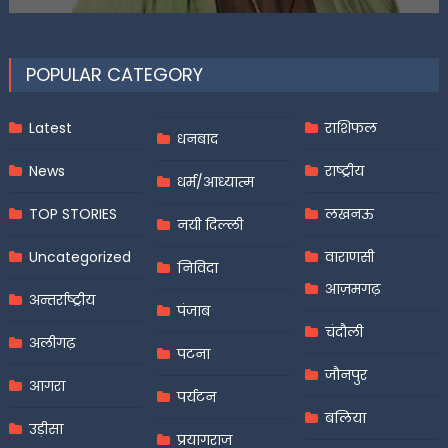
POPULAR CATEGORY
Latest
राशिफल
धनबाद
News
राष्ट्रीय
धर्म/आध्यात्म
TOP STORIES
लखनऊ
नयी दिल्ली
Uncategorized
वाराणसी
निविदा
आज़मगढ़
अन्तर्राष्ट्रीय
पंजाब
चंदौली
अलीगढ़
पटना
जौनपुर
आगरा
पर्यटन
बलिया
उड़ीसा
प्रयागराज