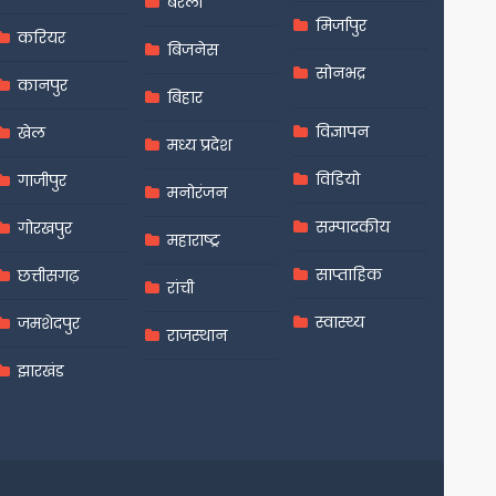
बरेली
मिर्जापुर
करियर
बिजनेस
सोनभद्र
कानपुर
बिहार
विज्ञापन
खेल
मध्य प्रदेश
विडियो
गाजीपुर
मनोरंजन
सम्पादकीय
गोरखपुर
महाराष्ट्र
साप्ताहिक
छत्तीसगढ़
रांची
स्वास्थ्य
जमशेदपुर
राजस्थान
झारखंड