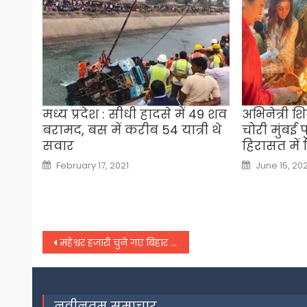
मध्य प्रदेश : सीधी हादसे में 49 शव
अभिनेत्री शिल
बरामद, बस में करीब 54 यात्री थे
चोरी मुंबई 
सवार
हिरासत में 
Posted
Posted
February 17, 2021
June 15, 20
on
on
Post
महेश्वर हजारी चुने गए बिहार विधान सभा के उपाध्यक्ष,
navigation
नवीनतम समाचार