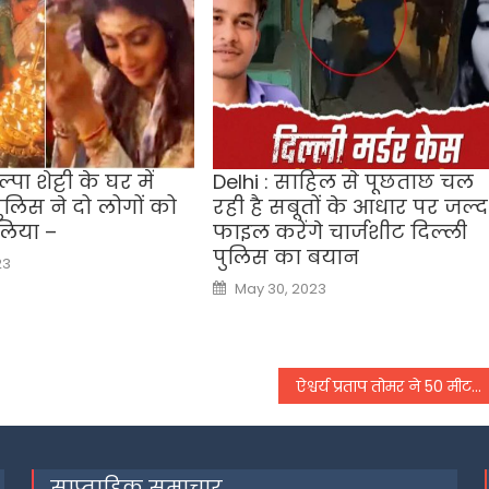
्पा शेट्टी के घर में
Delhi : साहिल से पूछताछ चल
पुलिस ने दो लोगों को
रही है सबूतों के आधार पर जल्द
लिया –
फाइल करेंगे चार्जशीट दिल्ली
पुलिस का बयान
23
Posted
May 30, 2023
on
ऐश्वर्य प्रताप तोमर ने 50 मीटर राइफल थ्री पोजिशन में जीता गोल्ड मेडल
साप्ताहिक समाचार