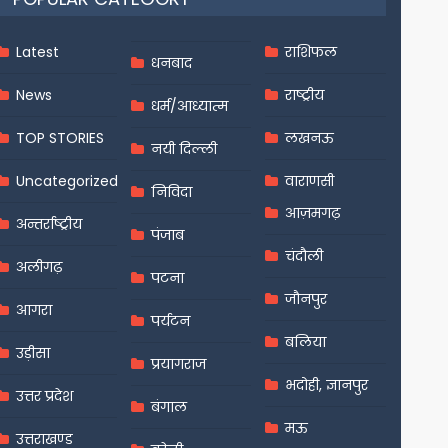
Latest
राशिफल
धनबाद
News
राष्ट्रीय
धर्म/आध्यात्म
TOP STORIES
लखनऊ
नयी दिल्ली
Uncategorized
वाराणसी
निविदा
आज़मगढ़
अन्तर्राष्ट्रीय
पंजाब
चंदौली
अलीगढ़
पटना
जौनपुर
आगरा
पर्यटन
बलिया
उड़ीसा
प्रयागराज
भदोही, ज्ञानपुर
उत्तर प्रदेश
बंगाल
मऊ
उत्तराखण्ड