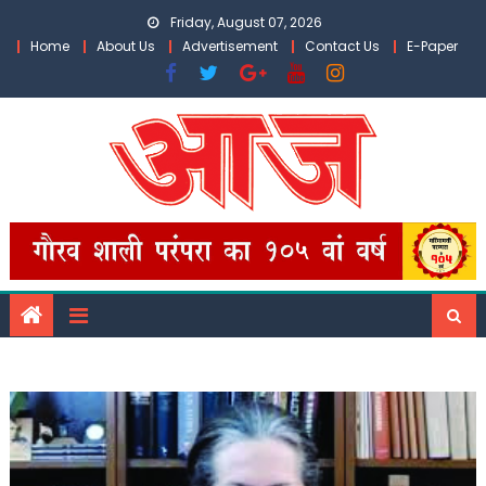
Skip
Friday, August 07, 2026
to
Home
About Us
Advertisement
Contact Us
E-Paper
content