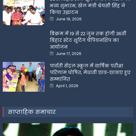
भव्य शुभारंभ, खेल मंत्री श्रेयसी सिंह ने
किया उद्घाटन
Posted
June 19, 2026
on
बिक्रम में 19 से 22 जून तक होगी 36वीं
बिहार स्टेट शूटिंग चैंपियनशिप का
आयोजन
Posted
June 17, 2026
on
पार्वती सेंट्रल स्कूल में वार्षिक परीक्षा
परिणाम घोषित, मेधावी छात्र-छात्राएं हुए
सम्मानित
Posted
April 1, 2026
on
साप्ताहिक समाचार