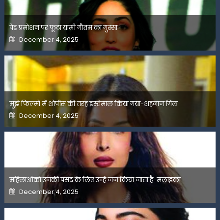
पेड प्रमोशन पर फूटा यामी गौतम का गुस्सा
Posted
December 4, 2025
on
मुझे फिल्मों में शोपीस की तरह इस्तेमाल किया गया-शहनाज गिल
Posted
December 4, 2025
on
महिलाओंको उनकी पसंद के लिए उन्हें जज किया जाता है-मलाइका
Posted
December 4, 2025
on