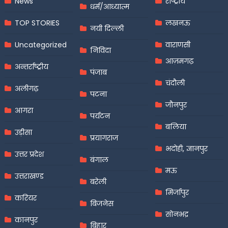
News
राष्ट्रीय
धर्म/आध्यात्म
TOP STORIES
लखनऊ
नयी दिल्ली
Uncategorized
वाराणसी
निविदा
आज़मगढ़
अन्तर्राष्ट्रीय
पंजाब
चंदौली
अलीगढ़
पटना
जौनपुर
आगरा
पर्यटन
बलिया
उड़ीसा
प्रयागराज
भदोही, ज्ञानपुर
उत्तर प्रदेश
बंगाल
मऊ
उत्तराखण्ड
बरेली
मिर्जापुर
करियर
बिजनेस
सोनभद्र
कानपुर
बिहार