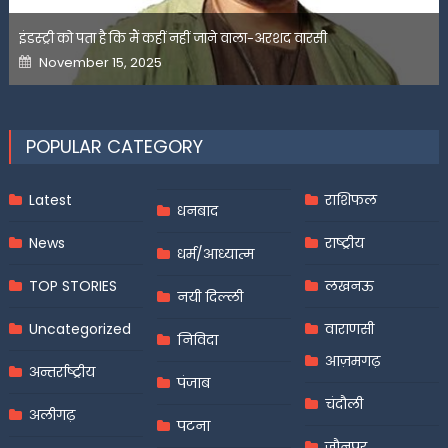
इंडस्ट्री को पता है कि मैं कहीं नहीं जाने वाला-अरशद वारसी
Posted
November 15, 2025
on
POPULAR CATEGORY
Latest
राशिफल
धनबाद
News
राष्ट्रीय
धर्म/आध्यात्म
TOP STORIES
लखनऊ
नयी दिल्ली
Uncategorized
वाराणसी
निविदा
आज़मगढ़
अन्तर्राष्ट्रीय
पंजाब
चंदौली
अलीगढ़
पटना
जौनपुर