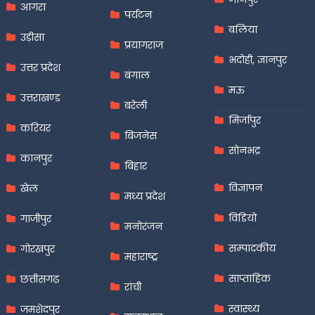
आगरा
पर्यटन
बलिया
उड़ीसा
प्रयागराज
भदोही, ज्ञानपुर
उत्तर प्रदेश
बंगाल
मऊ
उत्तराखण्ड
बरेली
मिर्जापुर
करियर
बिजनेस
सोनभद्र
कानपुर
बिहार
विज्ञापन
खेल
मध्य प्रदेश
विडियो
गाजीपुर
मनोरंजन
सम्पादकीय
गोरखपुर
महाराष्ट्र
साप्ताहिक
छत्तीसगढ़
रांची
स्वास्थ्य
जमशेदपुर