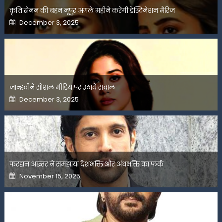
कृति सेनन की बहन नूपुर अगले महीने करेंगी डेस्टिनेशन मैरिज
Posted
December 3, 2025
on
जान्हवीने सोशल मीडियापर उठाये सवाल
Posted
December 3, 2025
on
फरहान अख्तर ने समझाया देशभक्ति और अंधभक्ति का फर्क
Posted
November 15, 2025
on