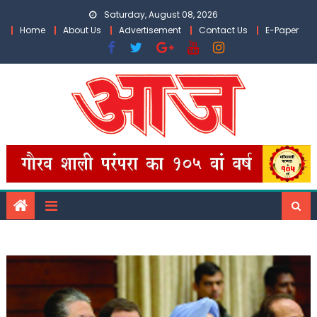
Skip
Saturday, August 08, 2026
to
Home
About Us
Advertisement
Contact Us
E-Paper
content