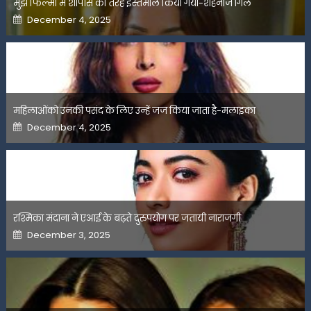
मुझे फिल्मों में शोपीस की तरह इस्तेमाल किया गया-शहनाज गिल
Posted
December 4, 2025
on
महिलाओंको उनकी पसंद के लिए उन्हें जज किया जाता है-मलाइका
Posted
December 4, 2025
on
रश्मिका मंदाना ने एआई के बढ़ते दुरुपयोग पर जतायी नाराजगी
Posted
December 3, 2025
on