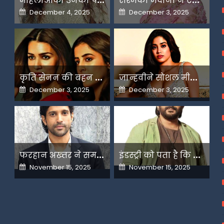
Posted
Posted
December 4, 2025
December 3, 2025
on
on
क
ृति सेनन की बहन नूपुर अगले महीने करेंगी डेस्टिनेशन मैरिज
ज
ान्हवीने सोशल मीडियापर उठाये सवाल
Posted
Posted
December 3, 2025
December 3, 2025
on
on
फ
रहान अख्तर ने समझाया देशभक्ति और अंधभक्ति का फर्क
इ
ंडस्ट्री को पता है कि मैं कहीं नहीं जाने वाला-अरशद वारसी
Posted
Posted
November 15, 2025
November 15, 2025
on
on