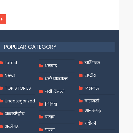
POPULAR CATEGORY
Latest
राशिफल
धनबाद
News
राष्ट्रीय
धर्म/आध्यात्म
TOP STORIES
लखनऊ
नयी दिल्ली
Uncategorized
वाराणसी
निविदा
आज़मगढ़
अन्तर्राष्ट्रीय
पंजाब
चंदौली
अलीगढ़
पटना