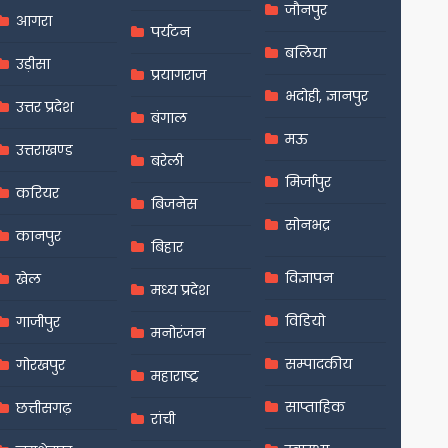
जौनपुर
आगरा
पर्यटन
बलिया
उड़ीसा
प्रयागराज
भदोही, ज्ञानपुर
उत्तर प्रदेश
बंगाल
मऊ
उत्तराखण्ड
बरेली
मिर्जापुर
करियर
बिजनेस
सोनभद्र
कानपुर
बिहार
विज्ञापन
खेल
मध्य प्रदेश
विडियो
गाजीपुर
मनोरंजन
सम्पादकीय
गोरखपुर
महाराष्ट्र
साप्ताहिक
छत्तीसगढ़
रांची