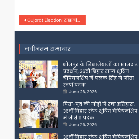
Post
Gujarat Election: रुझानों में BJP आगे, शहर से गांव की ओर बढ़ी आम आदमी पार्टी
navigation
नवीनतम समाचार
भोजपुर के निशानेबाजों का शानदार
प्रदर्शन, 36वीं बिहार राज्य शूटिंग
चैंपियनशिप में पलक सिंह ने जीता
स्वर्ण पदक
Posted
June 26, 2026
on
पिता-पुत्र की जोड़ी ने रचा इतिहास,
36वीं बिहार स्टेट शूटिंग चैंपियनशिप
में जीते 11 पदक
Posted
June 26, 2026
on
36वीं बिहार स्टेट शूटिंग चैंपियनशिप