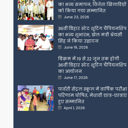
का भव्य समापन, विजेता खिलाडिय़ों
को किया गया सम्मानित
Posted
June 23, 2026
on
36वीं बिहार स्टेट शूटिंग चैंपियनशिप
का भव्य शुभारंभ, खेल मंत्री श्रेयसी
सिंह ने किया उद्घाटन
Posted
June 19, 2026
on
बिक्रम में 19 से 22 जून तक होगी
36वीं बिहार स्टेट शूटिंग चैंपियनशिप
का आयोजन
Posted
June 17, 2026
on
पार्वती सेंट्रल स्कूल में वार्षिक परीक्षा
परिणाम घोषित, मेधावी छात्र-छात्राएं
हुए सम्मानित
Posted
April 1, 2026
on