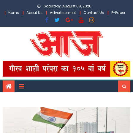
Skip
Saturday, August 08, 2026
to
Home
About Us
Advertisement
Contact Us
E-Paper
content