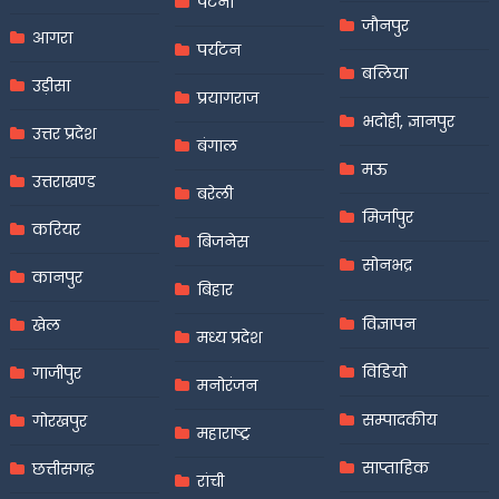
पटना
जौनपुर
आगरा
पर्यटन
बलिया
उड़ीसा
प्रयागराज
भदोही, ज्ञानपुर
उत्तर प्रदेश
बंगाल
मऊ
उत्तराखण्ड
बरेली
मिर्जापुर
करियर
बिजनेस
सोनभद्र
कानपुर
बिहार
विज्ञापन
खेल
मध्य प्रदेश
विडियो
गाजीपुर
मनोरंजन
सम्पादकीय
गोरखपुर
महाराष्ट्र
साप्ताहिक
छत्तीसगढ़
रांची