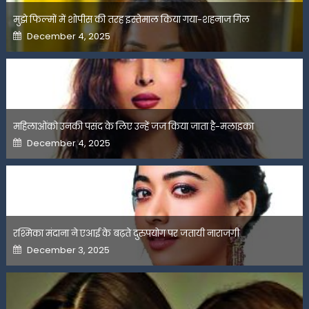
मुझे फिल्मों में शोपीस की तरह इस्तेमाल किया गया-शहनाज गिल
Posted
December 4, 2025
on
महिलाओंको उनकी पसंद के लिए उन्हें जज किया जाता है-मलाइका
Posted
December 4, 2025
on
रश्मिका मंदाना ने एआई के बढ़ते दुरुपयोग पर जतायी नाराजगी
Posted
December 3, 2025
on