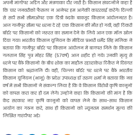
अपनी मांगोंपर अडिग और मंत्रणाका दौर जारी है। किसान संघटनोंने कहा है
कि चार जनवरीको फैसला न आनेपर हम आगेकी काररवाई करेंगे। दिल्ली
से सटी सभी सीमाओंपर एक डिग्री ठंडके बावजूद किसान आंदोलनरत है।
आज गाजीपुर सीमा पर धरना दे रहे एक किसान की मौत हो गयी, वहीं टिकरी
बॉर्डर पर किसानों को जरूरत का समान देने के लिये आज एक मॉल खोल
दिया गया। भारतीय किसान यूनियन के मीडिया प्रभारी धर्मेंद्र सिंह मलिक ने
बताया कि गाजीपुर बॉर्डर पर किसान आंदोलन में बागपत जिले के किसान
गलतान सिंह पुत्र मोहर सिंह (57वर्ष) आज शहीद हो गये। उनकी मृत्यु से
धरने पर बैठे किसानों के बीच शोक का माहौल रहा।राकेश टिकैत ने दिवंगत
किसान को श्रद्धांजलि दी। वहीं, चिल्ला बॉर्डर पर धरने पर बैठे भारतीय
किसान यूनियन (भानू) के प्रदेश उपाध्यक्ष डॉ तरुण शर्मा ने बताया कि नव
वर्ष में सभी किसानों ने संकल्प लिया है कि वे किसान विरोधी कृषि कानूनों
को वापस करा कर ही दम लेंगे। उन्होंने कहा कि किसानों की मांग है कि
केंद्र सरकार नए कृषि कानूनों को वापस लेने के साथ-साथ किसान
आयोग का गठन करे, साथ ही किसानों को न्यूनतम समर्थन मूल्य की
लिखित गारंटीपर अड़े।