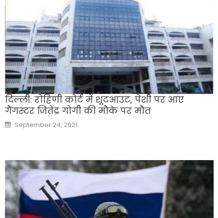
दिल्ली: रोहिणी कोर्ट में शूटआउट, पेशी पर आए
गैंगस्टर जितेंद्र गोगी की मौके पर मौत
Posted
September 24, 2021
on