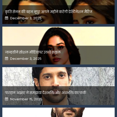
कृति सेनन की बहन नूपुर अगले महीने करेंगी डेस्टिनेशन मैरिज
Posted
December 3, 2025
on
जान्हवीने सोशल मीडियापर उठाये सवाल
Posted
December 3, 2025
on
फरहान अख्तर ने समझाया देशभक्ति और अंधभक्ति का फर्क
Posted
November 15, 2025
on