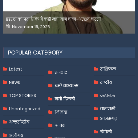
इंडस्ट्री को पता है कि मैं कहीं नहीं जाने वाला-अरशद वारसी
Posted
November 15, 2025
on
POPULAR CATEGORY
Latest
राशिफल
धनबाद
News
राष्ट्रीय
धर्म/आध्यात्म
TOP STORIES
लखनऊ
नयी दिल्ली
Uncategorized
वाराणसी
निविदा
आज़मगढ़
अन्तर्राष्ट्रीय
पंजाब
चंदौली
अलीगढ़