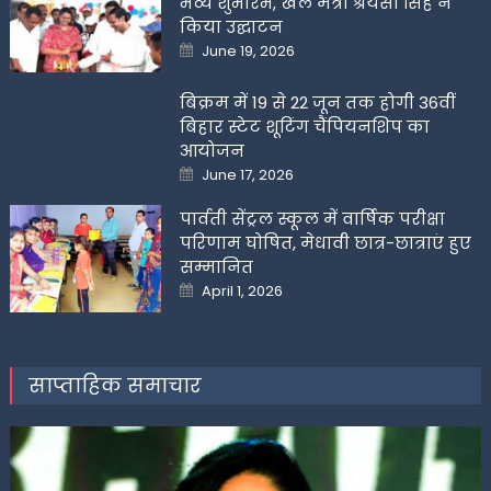
भव्य शुभारंभ, खेल मंत्री श्रेयसी सिंह ने
किया उद्घाटन
Posted
June 19, 2026
on
बिक्रम में 19 से 22 जून तक होगी 36वीं
बिहार स्टेट शूटिंग चैंपियनशिप का
आयोजन
Posted
June 17, 2026
on
पार्वती सेंट्रल स्कूल में वार्षिक परीक्षा
परिणाम घोषित, मेधावी छात्र-छात्राएं हुए
सम्मानित
Posted
April 1, 2026
on
साप्ताहिक समाचार