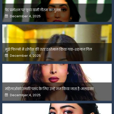
पेड प्रमोशन पर फूटा यामी गौतम का गुस्सा
Posted
December 4, 2025
on
मुझे फिल्मों में शोपीस की तरह इस्तेमाल किया गया-शहनाज गिल
Posted
December 4, 2025
on
महिलाओंको उनकी पसंद के लिए उन्हें जज किया जाता है-मलाइका
Posted
December 4, 2025
on