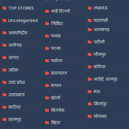
TOP STORIES
लखनऊ
नयी दिल्ली
Uncategorized
वाराणसी
निविदा
आज़मगढ़
अन्तर्राष्ट्रीय
पंजाब
चंदौली
अलीगढ़
पटना
जौनपुर
आगरा
पर्यटन
बलिया
उड़ीसा
प्रयागराज
भदोही, ज्ञानपुर
उत्तर प्रदेश
बंगाल
मऊ
उत्तराखण्ड
बरेली
मिर्जापुर
करियर
बिजनेस
सोनभद्र
कानपुर
बिहार