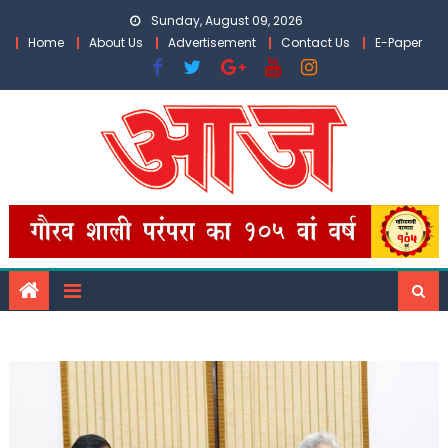
Skip
Sunday, August 09, 2026
to
Home
About Us
Advertisement
Contact Us
E-Paper
content