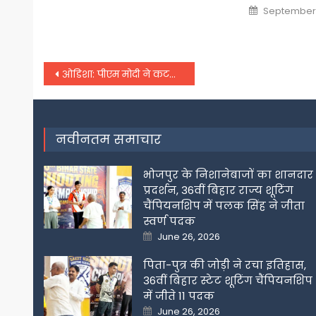
on
Posted
September 
on
Post
ओडिशा: पीएम मोदी ने कटक में जनता से कर दी यह डिमांड, कहा- सरकार बनते ही होंगे ये काम
navigation
नवीनतम समाचार
भोजपुर के निशानेबाजों का शानदार
प्रदर्शन, 36वीं बिहार राज्य शूटिंग
चैंपियनशिप में पलक सिंह ने जीता
स्वर्ण पदक
Posted
June 26, 2026
on
पिता-पुत्र की जोड़ी ने रचा इतिहास,
36वीं बिहार स्टेट शूटिंग चैंपियनशिप
में जीते 11 पदक
Posted
June 26, 2026