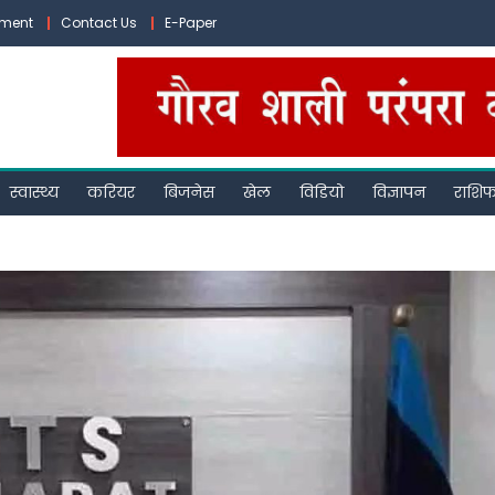
ement
Contact Us
E-Paper
स्वास्थ्य
करियर
बिजनेस
खेल
विडियो
विज्ञापन
राशि