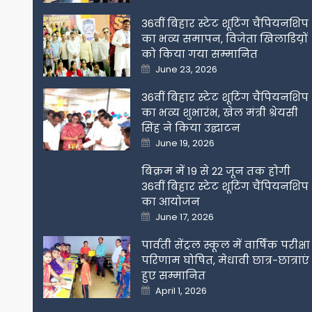
on
36वीं बिहार स्टेट शूटिंग चैंपियनशिप
का भव्य समापन, विजेता खिलाडिय़ों
को किया गया सम्मानित
Posted
June 23, 2026
on
36वीं बिहार स्टेट शूटिंग चैंपियनशिप
का भव्य शुभारंभ, खेल मंत्री श्रेयसी
सिंह ने किया उद्घाटन
Posted
June 19, 2026
on
बिक्रम में 19 से 22 जून तक होगी
36वीं बिहार स्टेट शूटिंग चैंपियनशिप
का आयोजन
Posted
June 17, 2026
on
पार्वती सेंट्रल स्कूल में वार्षिक परीक्षा
परिणाम घोषित, मेधावी छात्र-छात्राएं
हुए सम्मानित
Posted
April 1, 2026
on