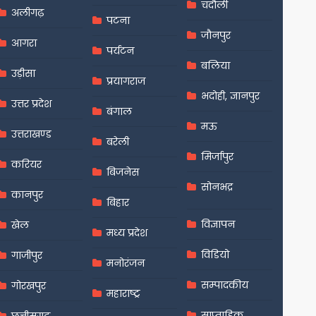
चंदौली
अलीगढ़
पटना
जौनपुर
आगरा
पर्यटन
बलिया
उड़ीसा
प्रयागराज
भदोही, ज्ञानपुर
उत्तर प्रदेश
बंगाल
मऊ
उत्तराखण्ड
बरेली
मिर्जापुर
करियर
बिजनेस
सोनभद्र
कानपुर
बिहार
विज्ञापन
खेल
मध्य प्रदेश
विडियो
गाजीपुर
मनोरंजन
सम्पादकीय
गोरखपुर
महाराष्ट्र
साप्ताहिक
छत्तीसगढ़