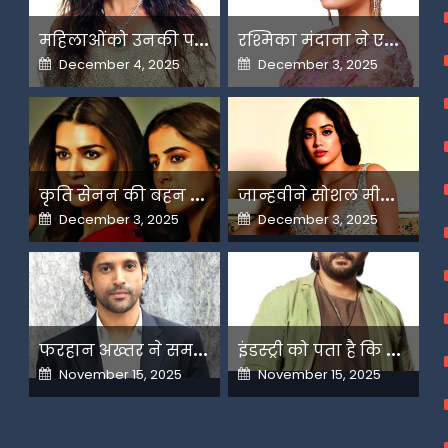
म
हिलाओंको उनकी पसंद के लिए उन्हें जज किया जाता है-मलाइका
र
श्मिका मंदाना ने एआई के बढ़ते दुरुपयोग पर जतायी नाराजगी
Posted
Posted
December 4, 2025
December 3, 2025
on
on
क
ृति सेनन की बहन नूपुर अगले महीने करेंगी डेस्टिनेशन मैरिज
ज
ान्हवीने सोशल मीडियापर उठाये सवाल
Posted
Posted
December 3, 2025
December 3, 2025
on
on
फ
रहान अख्तर ने समझाया देशभक्ति और अंधभक्ति का फर्क
इ
ंडस्ट्री को पता है कि मैं कहीं नहीं जाने वाला-अरशद वारसी
Posted
Posted
November 15, 2025
November 15, 2025
on
on