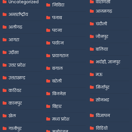
Uncategorized
वाराणसी
निविदा
आज़मगढ़
अन्तर्राष्ट्रीय
पंजाब
चंदौली
अलीगढ़
पटना
जौनपुर
आगरा
पर्यटन
बलिया
उड़ीसा
प्रयागराज
भदोही, ज्ञानपुर
उत्तर प्रदेश
बंगाल
मऊ
उत्तराखण्ड
बरेली
मिर्जापुर
करियर
बिजनेस
सोनभद्र
कानपुर
बिहार
विज्ञापन
खेल
मध्य प्रदेश
विडियो
गाजीपुर
मनोरंजन