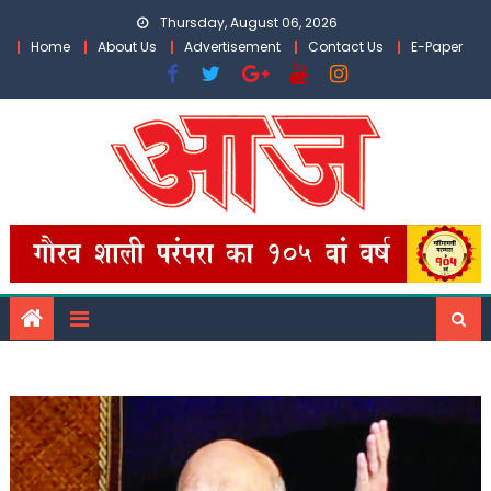
Skip
Thursday, August 06, 2026
to
Home
About Us
Advertisement
Contact Us
E-Paper
content