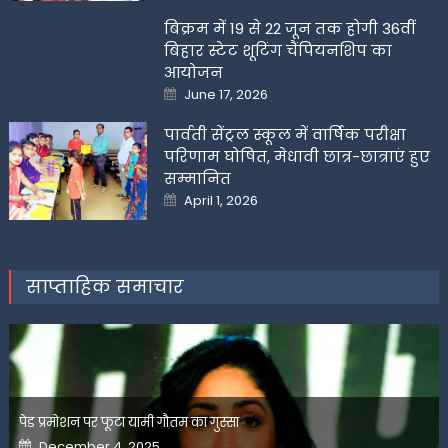
बिक्रम में 19 से 22 जून तक होगी 36वीं
बिहार स्टेट शूटिंग चैंपियनशिप का
आयोजन
Posted
June 17, 2026
on
पार्वती सेंट्रल स्कूल में वार्षिक परीक्षा
परिणाम घोषित, मेधावी छात्र-छात्राएं हुए
सम्मानित
Posted
April 1, 2026
on
साप्ताहिक समाचार
पेड प्रमोशन पर फूटा यामी गौतम का गुस्सा
Posted
December 4, 2025