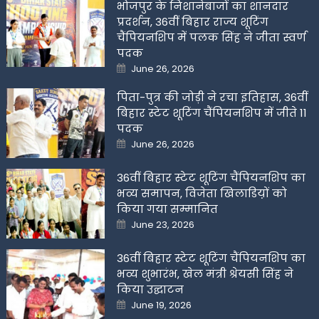
भोजपुर के निशानेबाजों का शानदार
प्रदर्शन, 36वीं बिहार राज्य शूटिंग
चैंपियनशिप में पलक सिंह ने जीता स्वर्ण
पदक
Posted
June 26, 2026
on
पिता-पुत्र की जोड़ी ने रचा इतिहास, 36वीं
बिहार स्टेट शूटिंग चैंपियनशिप में जीते 11
पदक
Posted
June 26, 2026
on
36वीं बिहार स्टेट शूटिंग चैंपियनशिप का
भव्य समापन, विजेता खिलाडिय़ों को
किया गया सम्मानित
Posted
June 23, 2026
on
36वीं बिहार स्टेट शूटिंग चैंपियनशिप का
भव्य शुभारंभ, खेल मंत्री श्रेयसी सिंह ने
किया उद्घाटन
Posted
June 19, 2026
on