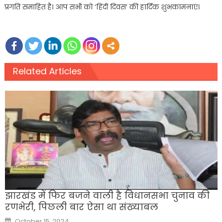
प्रगति समाहित है। आप सभी को ‘हिंदी दिवस’ की हार्दिक शुभकामनाएं।
Related Articles
झारखंड में फिर बजने वाली है विधानसभा चुनाव की
रणभेरी, पिछली बार ऐसा था संख्याबल
Posted
October 15, 2024