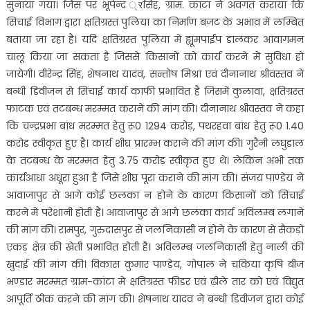
सुनाया गया। जिस पर भूपेन्द ्रसिंह, ग्राम. कांटा ने अवगत कराया कि
सिंचाई विभाग द्वारा क्षतिग्रस्त पुलिया का निर्माण बजट के अभाव में लम्बित
बताया जा रहा है। यदि क्षतिग्रस्त पुलिया में ह्यूमपाईप डालकर आवागमन
चालू किया जा सकता है जिससे किसानों को कार्य करने में सुविधा हो
जायेगी। वीरेन्द्र सिंह, शेषनाथ यादव, सन्तोष मिश्रा एवं दीनानाथ श्रीवस्तव ने
बन्धी डिवीजन से सिंचाई कार्य काफी प्रभावित है जिसमें कुलावा, क्षतिग्रस्त
फाटक एवं तटबन्ध मरम्मत कराने की मांग की। दीनानाथ श्रीवस्तव ने कहा
कि चन्द्रप्रभा बांध मरम्मत हेतु रू0 1294 करोड़, पथरहवा बांध हेतु रू0 1.40
करोड स्वीकृत हुए है। कार्य शीघ्र प्रारम्भ कराने की मांग की। गुरैनी लघुडाल
के तटबन्ध के मरम्मत हेतु 3.75 करोड़ स्वीकृत हुए थे। लेकिन अभी तक
कार्यआधा अधूरा हुआ है जिसे शीघ्र पूरा कराने की मांग की। संजय पाण्डेय ने
आवाजापुर से आगे कोई छलका न होने के कारण किसानों को सिंचाई
करने में परेशानी होती है। आवाजापुर से आगे छलका कार्य अविलम्ब लगाने
की मांग की। रामपुर, गुरुदासपुर से जलनिकासी न होने के कारण से सैकड़ो
एकड़ क्षेत्र की खेती प्रभावित होती है। अविलम्ब जलनिकासी हेतु नाली की
खुदाई की मांग की। विकास कुमार पाण्डेय, गोपाल ने चकिया कृषि बीज
भण्डार मरम्मत ग्राम-कांटा में क्षतिग्रस्त फीडर एवं ढ़ीले तार को एवं विद्युत
आपूर्ति ठीक करने की मांग की। शेषनाथ यादव ने बन्धी डिवीजन द्वारा कोई