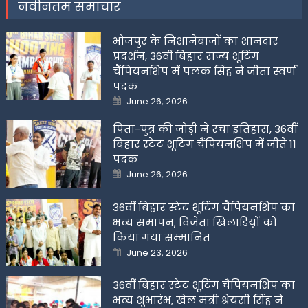
नवीनतम समाचार
भोजपुर के निशानेबाजों का शानदार
प्रदर्शन, 36वीं बिहार राज्य शूटिंग
चैंपियनशिप में पलक सिंह ने जीता स्वर्ण
पदक
Posted
June 26, 2026
on
पिता-पुत्र की जोड़ी ने रचा इतिहास, 36वीं
बिहार स्टेट शूटिंग चैंपियनशिप में जीते 11
पदक
Posted
June 26, 2026
on
36वीं बिहार स्टेट शूटिंग चैंपियनशिप का
भव्य समापन, विजेता खिलाडिय़ों को
किया गया सम्मानित
Posted
June 23, 2026
on
36वीं बिहार स्टेट शूटिंग चैंपियनशिप का
भव्य शुभारंभ, खेल मंत्री श्रेयसी सिंह ने