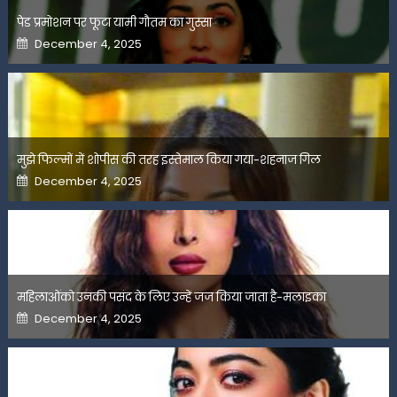
पेड प्रमोशन पर फूटा यामी गौतम का गुस्सा
Posted
December 4, 2025
on
मुझे फिल्मों में शोपीस की तरह इस्तेमाल किया गया-शहनाज गिल
Posted
December 4, 2025
on
महिलाओंको उनकी पसंद के लिए उन्हें जज किया जाता है-मलाइका
Posted
December 4, 2025
on