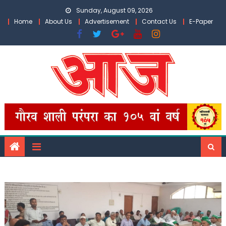
Skip
Sunday, August 09, 2026
to
Home
About Us
Advertisement
Contact Us
E-Paper
content