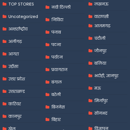
TOP STORIES
लखनऊ
नयी दिल्ली
Uncategorized
वाराणसी
निविदा
आज़मगढ़
अन्तर्राष्ट्रीय
पंजाब
चंदौली
अलीगढ़
पटना
जौनपुर
आगरा
पर्यटन
बलिया
उड़ीसा
प्रयागराज
भदोही, ज्ञानपुर
उत्तर प्रदेश
बंगाल
मऊ
उत्तराखण्ड
बरेली
मिर्जापुर
करियर
बिजनेस
सोनभद्र
कानपुर
बिहार
विज्ञापन
खेल