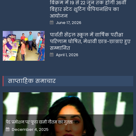
बिक्रम में 19 से 22 जून तक होगी 36वीं
बिहार स्टेट शूटिंग चैंपियनशिप का
आयोजन
Posted
June 17, 2026
on
पार्वती सेंट्रल स्कूल में वार्षिक परीक्षा
परिणाम घोषित, मेधावी छात्र-छात्राएं हुए
सम्मानित
Posted
April 1, 2026
on
साप्ताहिक समाचार
पेड प्रमोशन पर फूटा यामी गौतम का गुस्सा
Posted
December 4, 2025
on