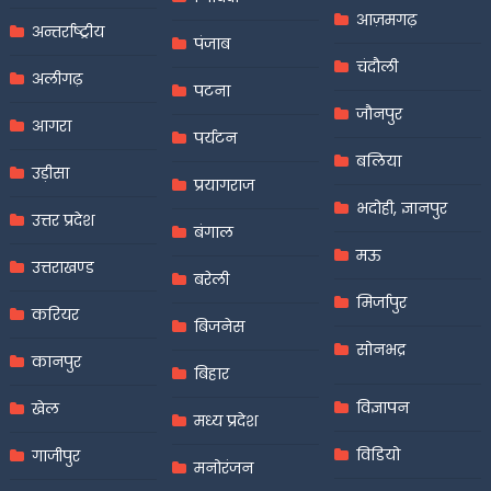
आज़मगढ़
अन्तर्राष्ट्रीय
पंजाब
चंदौली
अलीगढ़
पटना
जौनपुर
आगरा
पर्यटन
बलिया
उड़ीसा
प्रयागराज
भदोही, ज्ञानपुर
उत्तर प्रदेश
बंगाल
मऊ
उत्तराखण्ड
बरेली
मिर्जापुर
करियर
बिजनेस
सोनभद्र
कानपुर
बिहार
विज्ञापन
खेल
मध्य प्रदेश
विडियो
गाजीपुर
मनोरंजन