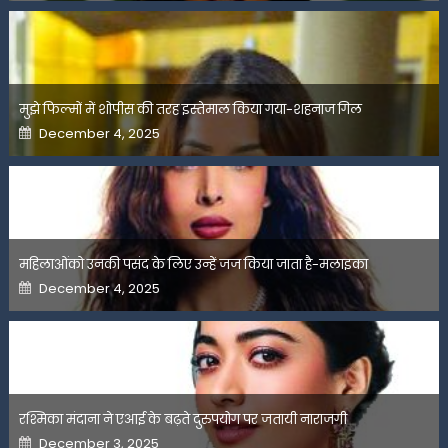
मुझे फिल्मों में शोपीस की तरह इस्तेमाल किया गया-शहनाज गिल
Posted
December 4, 2025
on
महिलाओंको उनकी पसंद के लिए उन्हें जज किया जाता है-मलाइका
Posted
December 4, 2025
on
रश्मिका मंदाना ने एआई के बढ़ते दुरुपयोग पर जतायी नाराजगी
Posted
December 3, 2025