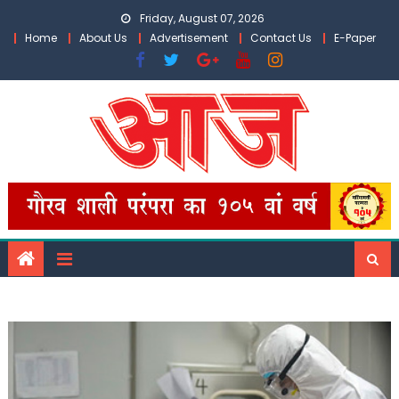
Skip
Friday, August 07, 2026
to
Home
About Us
Advertisement
Contact Us
E-Paper
content