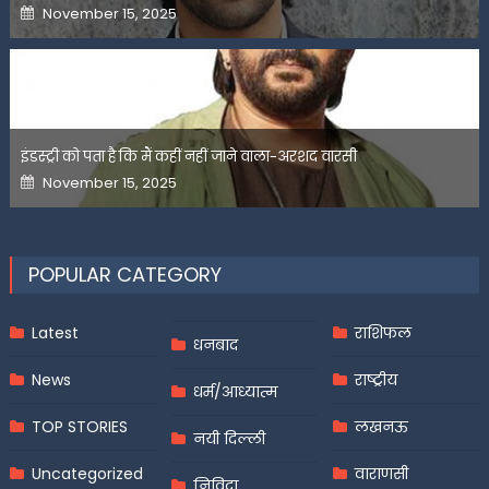
Posted
November 15, 2025
on
इंडस्ट्री को पता है कि मैं कहीं नहीं जाने वाला-अरशद वारसी
Posted
November 15, 2025
on
POPULAR CATEGORY
Latest
राशिफल
धनबाद
News
राष्ट्रीय
धर्म/आध्यात्म
TOP STORIES
लखनऊ
नयी दिल्ली
Uncategorized
वाराणसी
निविदा