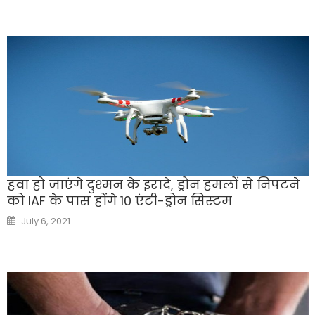
हवा हो जाएंगे दुश्‍मन के इरादे, ड्रोन हमलों से निपटने
को IAF के पास होंगे 10 एंटी-ड्रोन सिस्‍टम
Posted
July 6, 2021
on