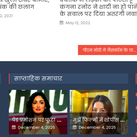
अंक की छलांग
कंगना रनोट ने शादी ना हो पान
के सवाल पर दिया अतरंगी जव
, 2021
Posted
May 12, 2022
on
पीएम मोदी ने नैसकॉम के वार्षिक सम्मेलन का किया उद्घाटन, बोले- हमें अपने आप से प्रतिस्पर्धा करनी होगी
साप्ताहिक समाचार
प
ेड प्रमोशन पर फूटा यामी गौतम का गुस्सा
म
ुझे फिल्मों में शोपीस की तरह इस्तेमाल किया गया-शहनाज गिल
Posted
Posted
December 4, 2025
December 4, 2025
on
on