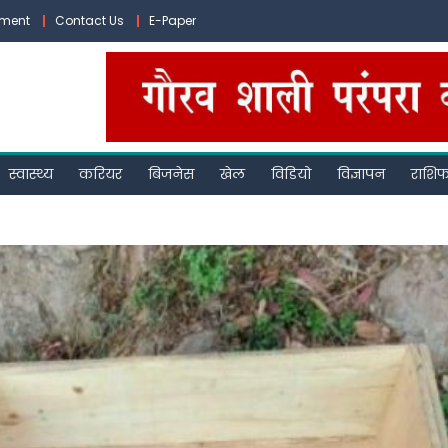
ement
Contact Us
E-Paper
स्वास्थ्य
करियर
बिजनेस
खेल
विडियो
विज्ञापन
राशि