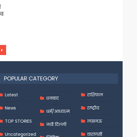
े
ाब
POPULAR CATEGORY
Latest
राशिफल
धनबाद
News
राष्ट्रीय
धर्म/आध्यात्म
TOP STORIES
लखनऊ
नयी दिल्ली
Uncategorized
वाराणसी