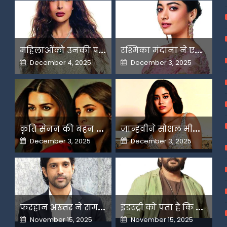
म
हिलाओंको उनकी पसंद के लिए उन्हें जज किया जाता है-मलाइका
र
श्मिका मंदाना ने एआई के बढ़ते दुरुपयोग पर जतायी नाराजगी
Posted
Posted
December 4, 2025
December 3, 2025
on
on
क
ृति सेनन की बहन नूपुर अगले महीने करेंगी डेस्टिनेशन मैरिज
ज
ान्हवीने सोशल मीडियापर उठाये सवाल
Posted
Posted
December 3, 2025
December 3, 2025
on
on
फ
रहान अख्तर ने समझाया देशभक्ति और अंधभक्ति का फर्क
इ
ंडस्ट्री को पता है कि मैं कहीं नहीं जाने वाला-अरशद वारसी
Posted
Posted
November 15, 2025
November 15, 2025
on
on