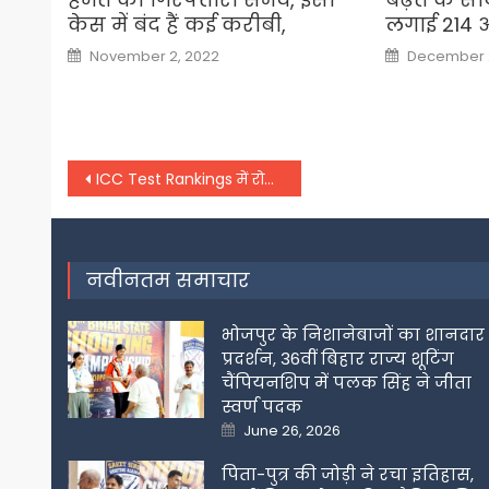
केस में बंद हैं कई करीबी,
लगाई 214 
Posted
Posted
November 2, 2022
December 2
on
on
Post
ICC Test Rankings में रोहित शर्मा ने मारी लंबी छलांग, टॉप 5 में पहुंचे आर अश्विन
navigation
नवीनतम समाचार
भोजपुर के निशानेबाजों का शानदार
प्रदर्शन, 36वीं बिहार राज्य शूटिंग
चैंपियनशिप में पलक सिंह ने जीता
स्वर्ण पदक
Posted
June 26, 2026
on
पिता-पुत्र की जोड़ी ने रचा इतिहास,