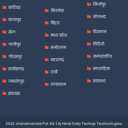
मिर्जापुर
करियर
बिजनेस
सोनभद्र
कानपुर
बिहार
विज्ञापन
खेल
मध्य प्रदेश
विडियो
गाजीपुर
मनोरंजन
सम्पादकीय
गोरखपुर
महाराष्ट्र
साप्ताहिक
छत्तीसगढ़
रांची
स्वास्थ्य
जमशेदपुर
राजस्थान
झारखंड
2022 Jnanamandal Pvt. ltd.
|
Aj Hindi Daily
Techup Technologies
.