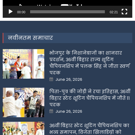
00:00
02:21
नवीनतम समाचार
भोजपुर के निशानेबाजों का शानदार
प्रदर्शन, 36वीं बिहार राज्य शूटिंग
चैंपियनशिप में पलक सिंह ने जीता स्वर्ण
पदक
Posted
June 26, 2026
on
पिता-पुत्र की जोड़ी ने रचा इतिहास, 36वीं
बिहार स्टेट शूटिंग चैंपियनशिप में जीते 11
पदक
Posted
June 26, 2026
on
36वीं बिहार स्टेट शूटिंग चैंपियनशिप का
भव्य समापन, विजेता खिलाडिय़ों को