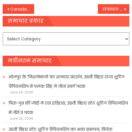
Post
Canada India Row: कौन है करीमा बलूच, जिसकी हत्या पर अब घिरे कनाडाई पीएम जस्टिन ट्रूडो –
राजस्थान में पीएम मोदी का चुनावी शंखनाद, थोड़ी देर में जनसभा को करेंगे संबोधित
navigation
समाचार प्रकार
समाचार
प्रकार
नवीनतम समाचार
भोजपुर के निशानेबाजों का शानदार प्रदर्शन, 36वीं बिहार राज्य शूटिंग
चैंपियनशिप में पलक सिंह ने जीता स्वर्ण पदक
June 26, 2026
पिता-पुत्र की जोड़ी ने रचा इतिहास, 36वीं बिहार स्टेट शूटिंग चैंपियनशिप
में जीते 11 पदक
June 26, 2026
36वीं बिहार स्टेट शूटिंग चैंपियनशिप का भव्य समापन, विजेता