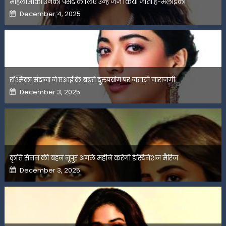
महिलाओंको उनकी पसंद के लिए उन्हें जज किया जाता है-मलाइका
Posted
December 4, 2025
on
रश्मिका मंदाना ने एआई के बढ़ते दुरुपयोग पर जतायी नाराजगी
Posted
December 3, 2025
on
कृति सेनन की बहन नूपुर अगले महीने करेंगी डेस्टिनेशन मैरिज
Posted
December 3, 2025
on