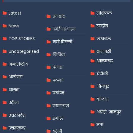
Latest
राशिफल
धनबाद
News
राष्ट्रीय
धर्म/आध्यात्म
TOP STORIES
लखनऊ
नयी दिल्ली
Uncategorized
वाराणसी
निविदा
आज़मगढ़
अन्तर्राष्ट्रीय
पंजाब
चंदौली
अलीगढ़
पटना
जौनपुर
आगरा
पर्यटन
बलिया
उड़ीसा
प्रयागराज
भदोही, ज्ञानपुर
उत्तर प्रदेश
बंगाल
मऊ
उत्तराखण्ड
बरेली