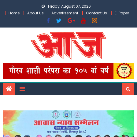
Skip
Friday, August 07, 2026
to
Home
About Us
Advertisement
Contact Us
E-Paper
content