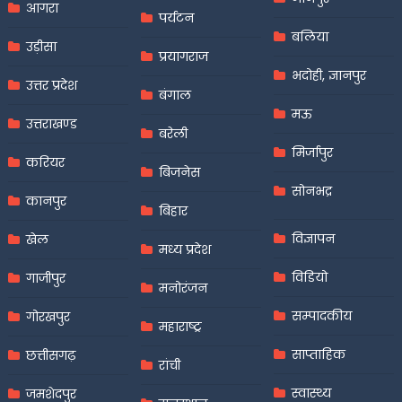
आगरा
पर्यटन
बलिया
उड़ीसा
प्रयागराज
भदोही, ज्ञानपुर
उत्तर प्रदेश
बंगाल
मऊ
उत्तराखण्ड
बरेली
मिर्जापुर
करियर
बिजनेस
सोनभद्र
कानपुर
बिहार
विज्ञापन
खेल
मध्य प्रदेश
विडियो
गाजीपुर
मनोरंजन
सम्पादकीय
गोरखपुर
महाराष्ट्र
साप्ताहिक
छत्तीसगढ़
रांची
स्वास्थ्य
जमशेदपुर