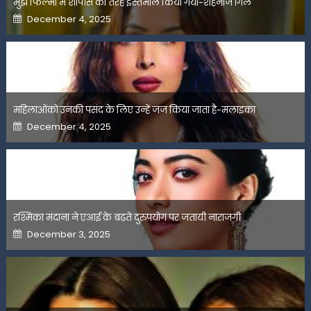
मुझे फिल्मों में शोपीस की तरह इस्तेमाल किया गया-शहनाज गिल
Posted
December 4, 2025
on
महिलाओंको उनकी पसंद के लिए उन्हें जज किया जाता है-मलाइका
Posted
December 4, 2025
on
रश्मिका मंदाना ने एआई के बढ़ते दुरुपयोग पर जतायी नाराजगी
Posted
December 3, 2025
on