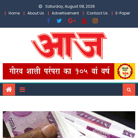
Skip
Saturday, August 08, 2026
to
Home
About Us
Advertisement
Contact Us
E-Paper
content