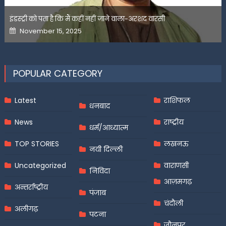
इंडस्ट्री को पता है कि मैं कहीं नहीं जाने वाला-अरशद वारसी
Posted
November 15, 2025
on
POPULAR CATEGORY
Latest
राशिफल
धनबाद
News
राष्ट्रीय
धर्म/आध्यात्म
TOP STORIES
लखनऊ
नयी दिल्ली
Uncategorized
वाराणसी
निविदा
आज़मगढ़
अन्तर्राष्ट्रीय
पंजाब
चंदौली
अलीगढ़
पटना
जौनपुर