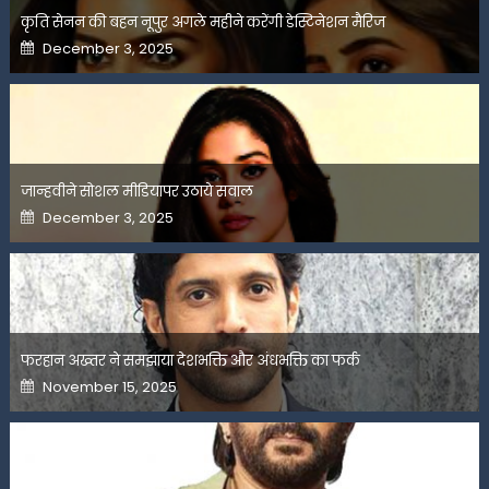
कृति सेनन की बहन नूपुर अगले महीने करेंगी डेस्टिनेशन मैरिज
Posted
December 3, 2025
on
जान्हवीने सोशल मीडियापर उठाये सवाल
Posted
December 3, 2025
on
फरहान अख्तर ने समझाया देशभक्ति और अंधभक्ति का फर्क
Posted
November 15, 2025
on