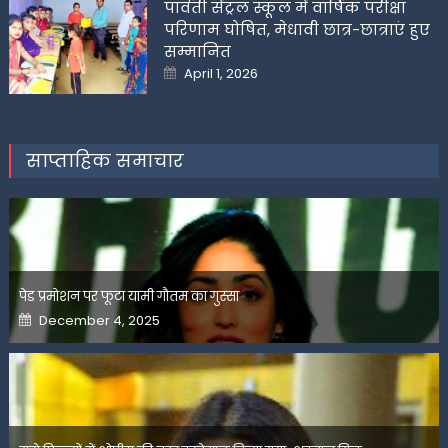
पार्वती सेंट्रल स्कूल में वार्षिक परीक्षा
परिणाम घोषित, मेधावी छात्र-छात्राएं हुए
सम्मानित
Posted
April 1, 2026
on
साप्ताहिक समाचार
पेड प्रमोशन पर फूटा यामी गौतम का गुस्सा
Posted
December 4, 2025
on