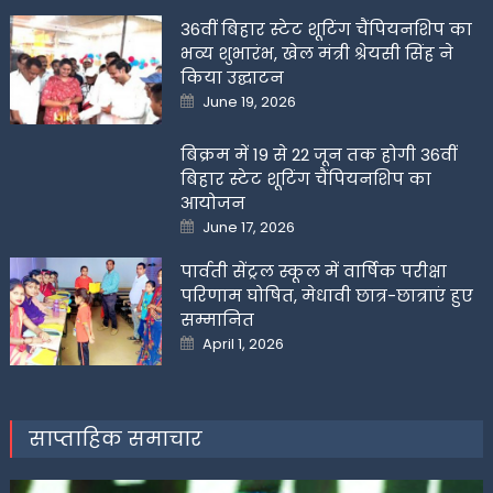
36वीं बिहार स्टेट शूटिंग चैंपियनशिप का
भव्य शुभारंभ, खेल मंत्री श्रेयसी सिंह ने
किया उद्घाटन
Posted
June 19, 2026
on
बिक्रम में 19 से 22 जून तक होगी 36वीं
बिहार स्टेट शूटिंग चैंपियनशिप का
आयोजन
Posted
June 17, 2026
on
पार्वती सेंट्रल स्कूल में वार्षिक परीक्षा
परिणाम घोषित, मेधावी छात्र-छात्राएं हुए
सम्मानित
Posted
April 1, 2026
on
साप्ताहिक समाचार