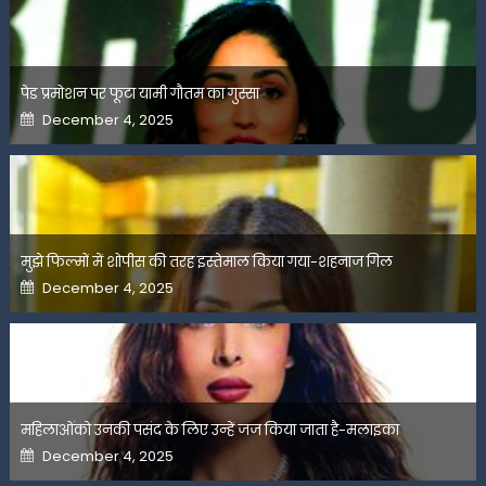
पेड प्रमोशन पर फूटा यामी गौतम का गुस्सा
Posted
December 4, 2025
on
मुझे फिल्मों में शोपीस की तरह इस्तेमाल किया गया-शहनाज गिल
Posted
December 4, 2025
on
महिलाओंको उनकी पसंद के लिए उन्हें जज किया जाता है-मलाइका
Posted
December 4, 2025
on