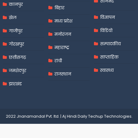
सोनभद्र
कानपुर
बिहार
विज्ञापन
खेल
मध्य प्रदेश
विडियो
गाजीपुर
मनोरंजन
सम्पादकीय
गोरखपुर
महाराष्ट्र
साप्ताहिक
छत्तीसगढ़
रांची
स्वास्थ्य
जमशेदपुर
राजस्थान
झारखंड
2022 Jnanamandal Pvt. ltd.
|
Aj Hindi Daily
Techup Technologies
.