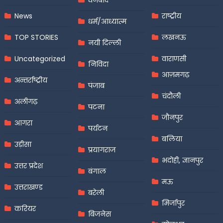
धनबाद
News
राष्ट्रीय
धर्म/आध्यात्म
TOP STORIES
लखनऊ
नयी दिल्ली
Uncategorized
वाराणसी
निविदा
आज़मगढ़
अन्तर्राष्ट्रीय
पंजाब
चंदौली
अलीगढ़
पटना
जौनपुर
आगरा
पर्यटन
बलिया
उड़ीसा
प्रयागराज
भदोही, ज्ञानपुर
उत्तर प्रदेश
बंगाल
मऊ
उत्तराखण्ड
बरेली
मिर्जापुर
करियर
बिजनेस