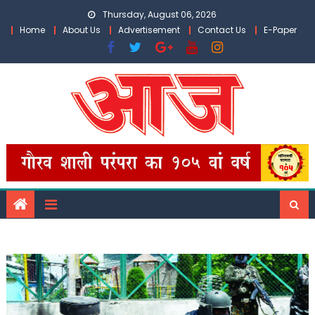
Skip
Thursday, August 06, 2026
to
Home
About Us
Advertisement
Contact Us
E-Paper
content