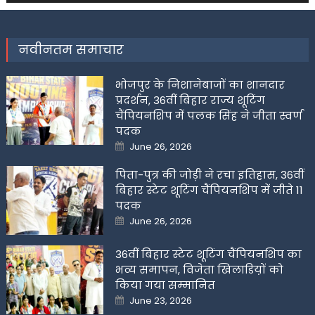
नवीनतम समाचार
भोजपुर के निशानेबाजों का शानदार
प्रदर्शन, 36वीं बिहार राज्य शूटिंग
चैंपियनशिप में पलक सिंह ने जीता स्वर्ण
पदक
Posted
June 26, 2026
on
पिता-पुत्र की जोड़ी ने रचा इतिहास, 36वीं
बिहार स्टेट शूटिंग चैंपियनशिप में जीते 11
पदक
Posted
June 26, 2026
on
36वीं बिहार स्टेट शूटिंग चैंपियनशिप का
भव्य समापन, विजेता खिलाडिय़ों को
किया गया सम्मानित
Posted
June 23, 2026
on