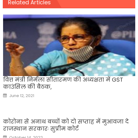
Related Articles
वित्त मंत्री निर्मला सीतारमण की अध्यक्षता में GST
काउंसिल की बैठक,
Posted
June 12, 2021
on
कोरोना से अनाथ बच्चों को दो सप्ताह में मुआवजा दे
राजस्थान सरकारः सुप्रीम कोर्ट
Posted
October 14, 2022