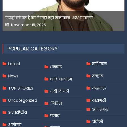
इंडस्ट्री को पता है कि मैं कहीं नहीं जाने वाला-अरशद वारसी
Posted
November 15, 2025
on
POPULAR CATEGORY
Latest
राशिफल
धनबाद
News
राष्ट्रीय
धर्म/आध्यात्म
TOP STORIES
लखनऊ
नयी दिल्ली
Uncategorized
वाराणसी
निविदा
आज़मगढ़
अन्तर्राष्ट्रीय
पंजाब
चंदौली
अलीगढ़