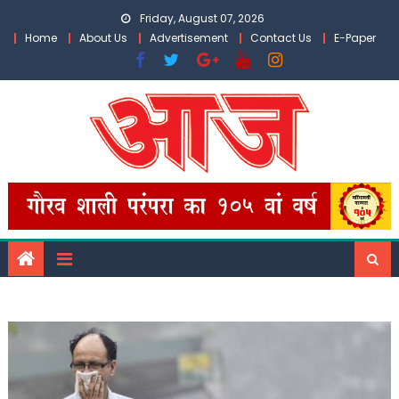
Skip
Friday, August 07, 2026
to
Home
About Us
Advertisement
Contact Us
E-Paper
content