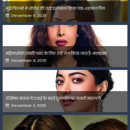
मुझे फिल्मों में शोपीस की तरह इस्तेमाल किया गया-शहनाज गिल
Posted
December 4, 2025
on
महिलाओंको उनकी पसंद के लिए उन्हें जज किया जाता है-मलाइका
Posted
December 4, 2025
on
रश्मिका मंदाना ने एआई के बढ़ते दुरुपयोग पर जतायी नाराजगी
Posted
December 3, 2025
on