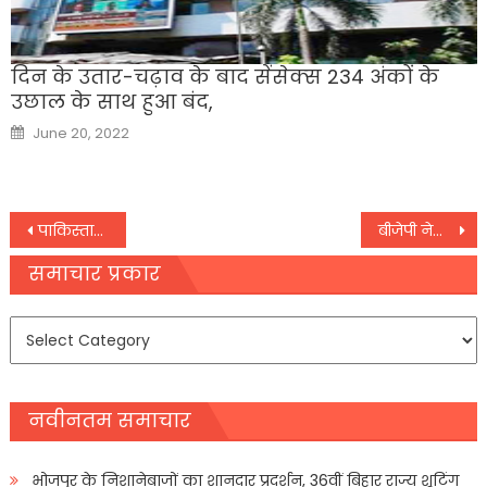
दिन के उतार-चढ़ाव के बाद सेंसेक्‍स 234 अंकों के
उछाल के साथ हुआ बंद,
Posted
June 20, 2022
on
Post
पाकिस्तान सरकार और आतंकी संगठन TTP के बीच हुआ समझौता
बीजेपी नेता का चौंकाने वाला दावा
navigation
समाचार प्रकार
समाचार
प्रकार
नवीनतम समाचार
भोजपुर के निशानेबाजों का शानदार प्रदर्शन, 36वीं बिहार राज्य शूटिंग