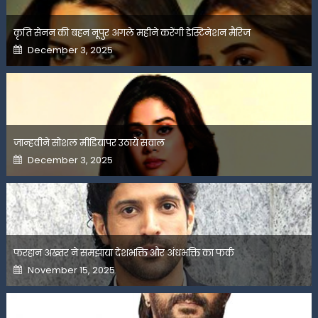
कृति सेनन की बहन नूपुर अगले महीने करेंगी डेस्टिनेशन मैरिज
Posted
December 3, 2025
on
जान्हवीने सोशल मीडियापर उठाये सवाल
Posted
December 3, 2025
on
फरहान अख्तर ने समझाया देशभक्ति और अंधभक्ति का फर्क
Posted
November 15, 2025
on