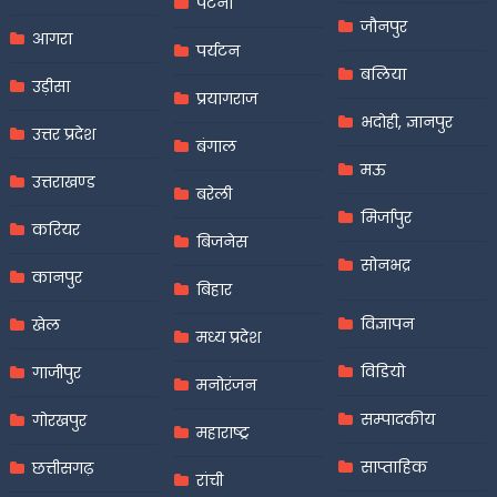
पटना
जौनपुर
आगरा
पर्यटन
बलिया
उड़ीसा
प्रयागराज
भदोही, ज्ञानपुर
उत्तर प्रदेश
बंगाल
मऊ
उत्तराखण्ड
बरेली
मिर्जापुर
करियर
बिजनेस
सोनभद्र
कानपुर
बिहार
विज्ञापन
खेल
मध्य प्रदेश
विडियो
गाजीपुर
मनोरंजन
सम्पादकीय
गोरखपुर
महाराष्ट्र
साप्ताहिक
छत्तीसगढ़
रांची