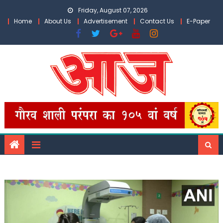
Skip
Friday, August 07, 2026
to
Home
About Us
Advertisement
Contact Us
E-Paper
content