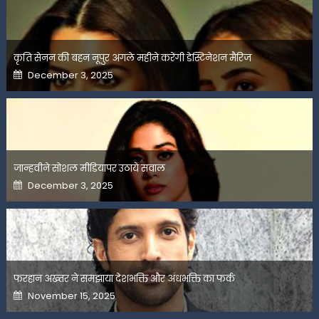
कृति सेनन की बहन नूपुर अगले महीने करेंगी डेस्टिनेशन मैरिज
Posted
December 3, 2025
on
जान्हवीने सोशल मीडियापर उठाये सवाल
Posted
December 3, 2025
on
फरहान अख्तर ने समझाया देशभक्ति और अंधभक्ति का फर्क
Posted
November 15, 2025
on