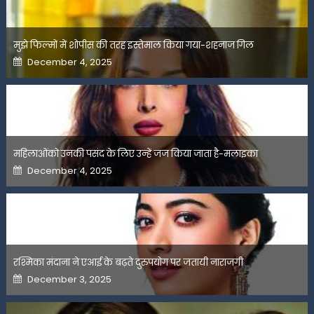
मुझे फिल्मों में शोपीस की तरह इस्तेमाल किया गया-शहनाज गिल
Posted
December 4, 2025
on
महिलाओंको उनकी पसंद के लिए उन्हें जज किया जाता है-मलाइका
Posted
December 4, 2025
on
रश्मिका मंदाना ने एआई के बढ़ते दुरुपयोग पर जतायी नाराजगी
Posted
December 3, 2025
on