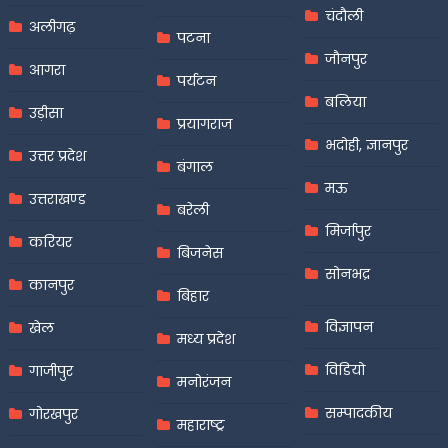
चंदौली
अलीगढ़
पटना
जौनपुर
आगरा
पर्यटन
बलिया
उड़ीसा
प्रयागराज
भदोही, ज्ञानपुर
उत्तर प्रदेश
बंगाल
मऊ
उत्तराखण्ड
बरेली
मिर्जापुर
करियर
बिजनेस
सोनभद्र
कानपुर
बिहार
विज्ञापन
खेल
मध्य प्रदेश
विडियो
गाजीपुर
मनोरंजन
सम्पादकीय
गोरखपुर
महाराष्ट्र