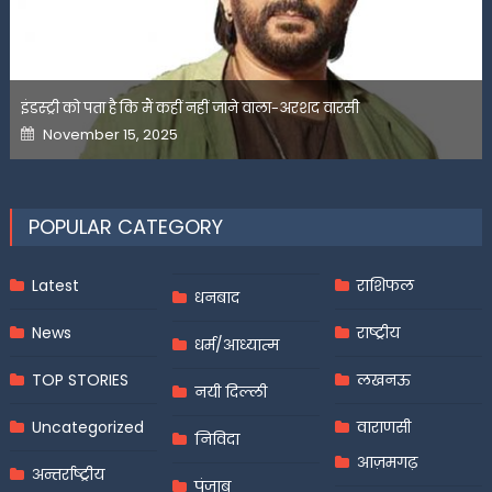
इंडस्ट्री को पता है कि मैं कहीं नहीं जाने वाला-अरशद वारसी
Posted
November 15, 2025
on
POPULAR CATEGORY
Latest
राशिफल
धनबाद
News
राष्ट्रीय
धर्म/आध्यात्म
TOP STORIES
लखनऊ
नयी दिल्ली
Uncategorized
वाराणसी
निविदा
आज़मगढ़
अन्तर्राष्ट्रीय
पंजाब