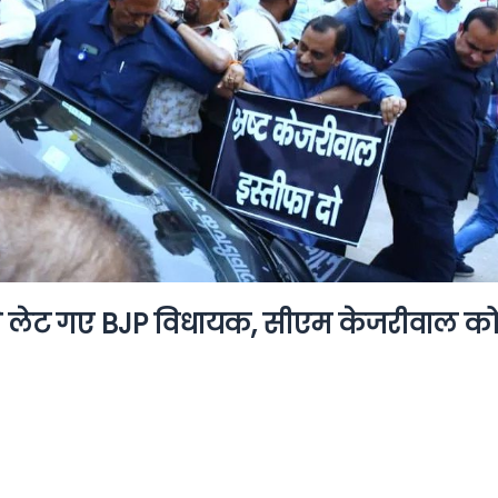
गे लेट गए BJP विधायक, सीएम केजरीवाल क