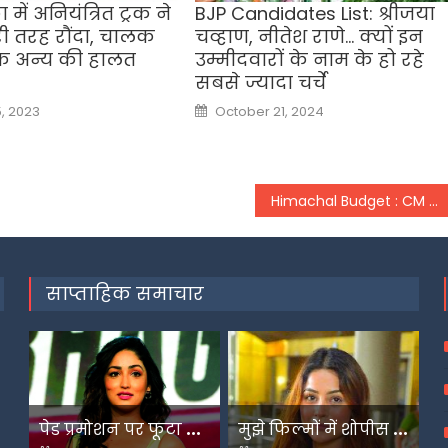
ा में अनियंत्रित ट्रक ने
BJP Candidates List: श्रीजया
ी तरह रौंदा, चालक
चव्हाण, नीतेश राणे… क्यों इन
क अन्य की हालत
उम्मीदवारों के नाम के हो रहे
सबसे ज्यादा चर्चे
Posted
, 2023
October 21, 2024
on
Himachal Budget : CM सुखविंद्र सिंह सुक्खू ने बजट में किया ऐलान, कॉलेज पास आउट करते ही मिलेगी नौकरी
साप्ताहिक समाचार
प
ेड प्रमोशन पर फूटा यामी गौतम का गुस्सा
म
ुझे फिल्मों में शोपीस की तरह इस्तेमाल किया गया-शहनाज गिल