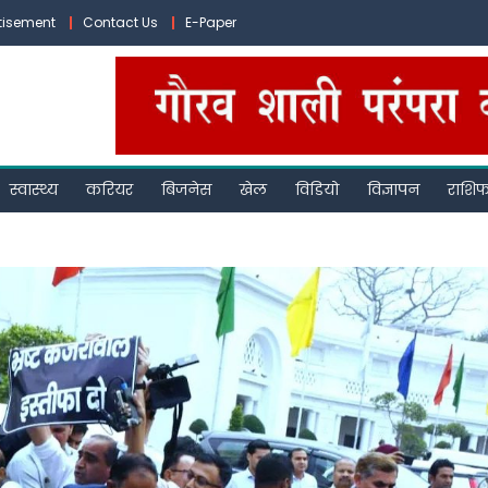
tisement
Contact Us
E-Paper
स्वास्थ्य
करियर
बिजनेस
खेल
विडियो
विज्ञापन
राशि