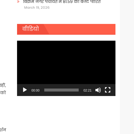
बिक्रम नगर पंचायत में 81.59 का बजट पारित
March 19, 2026
वीडियो
Video
Player
हीं,
00:00
02:21
कों
र्शन