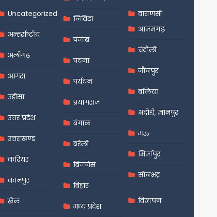
Uncategorized
वाराणसी
निविदा
आज़मगढ़
अन्तर्राष्ट्रीय
पंजाब
चंदौली
अलीगढ़
पटना
जौनपुर
आगरा
पर्यटन
बलिया
उड़ीसा
प्रयागराज
भदोही, ज्ञानपुर
उत्तर प्रदेश
बंगाल
मऊ
उत्तराखण्ड
बरेली
मिर्जापुर
करियर
बिजनेस
सोनभद्र
कानपुर
बिहार
विज्ञापन
खेल
मध्य प्रदेश