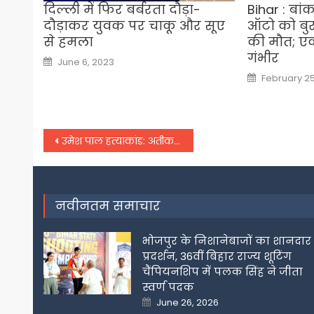
दिल्ली में फिर बर्बरता दौड़ा-
Bihar : बांक
दौड़ाकर युवक पर चाकू और सूए
ऑटो को बुर
से हमला
की मौत; ए
गंभीर
Posted
June 6, 2023
on
Posted
February 25
on
Post
उमेश पाल हत्‍याकांड: अतीक अहमद के बेटे को नेपाल पहुंचाने वाले कारोबारी को एसटीएफ ने उठाया, पूछताछ जारी
navigation
नवीनतम समाचार
भोजपुर के निशानेबाजों का शानदार
प्रदर्शन, 36वीं बिहार राज्य शूटिंग
चैंपियनशिप में पलक सिंह ने जीता
स्वर्ण पदक
Posted
June 26, 2026
on