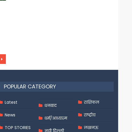
POPULAR CATEGORY
Latest
राशिफल
धनबाद
News
राष्ट्रीय
धर्म/आध्यात्म
TOP STORIES
लखनऊ
नयी दिल्ली