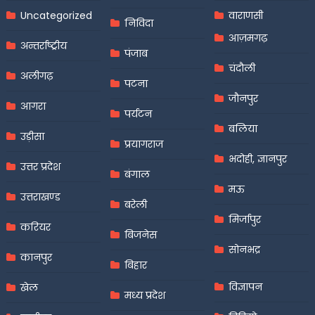
Uncategorized
वाराणसी
निविदा
आज़मगढ़
अन्तर्राष्ट्रीय
पंजाब
चंदौली
अलीगढ़
पटना
जौनपुर
आगरा
पर्यटन
बलिया
उड़ीसा
प्रयागराज
भदोही, ज्ञानपुर
उत्तर प्रदेश
बंगाल
मऊ
उत्तराखण्ड
बरेली
मिर्जापुर
करियर
बिजनेस
सोनभद्र
कानपुर
बिहार
विज्ञापन
खेल
मध्य प्रदेश