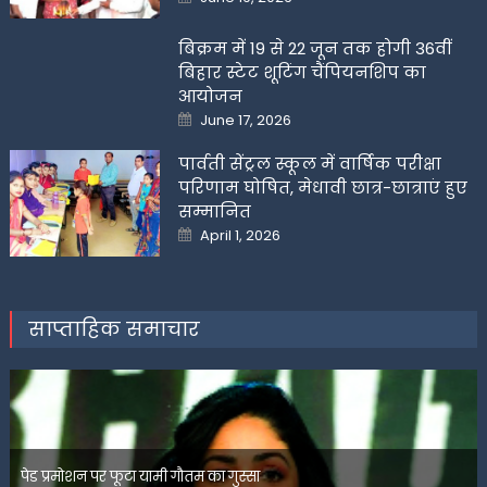
on
बिक्रम में 19 से 22 जून तक होगी 36वीं
बिहार स्टेट शूटिंग चैंपियनशिप का
आयोजन
Posted
June 17, 2026
on
पार्वती सेंट्रल स्कूल में वार्षिक परीक्षा
परिणाम घोषित, मेधावी छात्र-छात्राएं हुए
सम्मानित
Posted
April 1, 2026
on
साप्ताहिक समाचार
पेड प्रमोशन पर फूटा यामी गौतम का गुस्सा