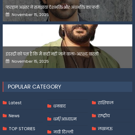
फरहान अख्तर ने समझाया देशभक्ति और अंधभक्ति का फर्क
Posted
November 15, 2025
on
इंडस्ट्री को पता है कि मैं कहीं नहीं जाने वाला-अरशद वारसी
Posted
November 15, 2025
on
POPULAR CATEGORY
Latest
राशिफल
धनबाद
News
राष्ट्रीय
धर्म/आध्यात्म
TOP STORIES
लखनऊ
नयी दिल्ली