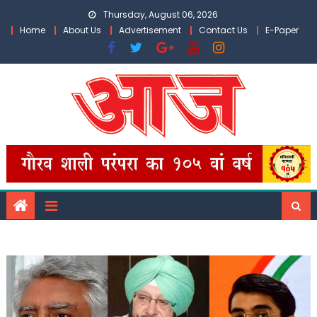
Skip
Thursday, August 06, 2026
to
Home
About Us
Advertisement
Contact Us
E-Paper
content