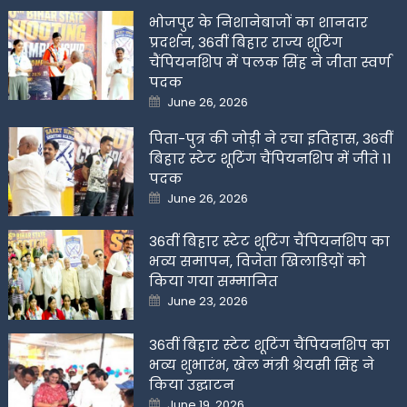
भोजपुर के निशानेबाजों का शानदार
प्रदर्शन, 36वीं बिहार राज्य शूटिंग
चैंपियनशिप में पलक सिंह ने जीता स्वर्ण
पदक
Posted
June 26, 2026
on
पिता-पुत्र की जोड़ी ने रचा इतिहास, 36वीं
बिहार स्टेट शूटिंग चैंपियनशिप में जीते 11
पदक
Posted
June 26, 2026
on
36वीं बिहार स्टेट शूटिंग चैंपियनशिप का
भव्य समापन, विजेता खिलाडिय़ों को
किया गया सम्मानित
Posted
June 23, 2026
on
36वीं बिहार स्टेट शूटिंग चैंपियनशिप का
भव्य शुभारंभ, खेल मंत्री श्रेयसी सिंह ने
किया उद्घाटन
Posted
June 19, 2026