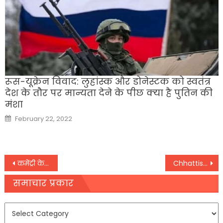
रूस-यूक्रेन विवाद: लुहांस्क और डोनेस्टक को स्वतंत्र
देश के तौर पर मान्यता देने के पीछ क्‍या है पुतिन की
मंशा
Posted
February 22, 2022
on
Post
कमेंट्री के दौरान ऑस्ट्रेलियाई पूर्व कप्तान रिकी पोंटिंग की बिगड़ी तबीयत, भर्ती
Chhattisgarh में खदान धंसने से कई ग्रामीण फंसे, 7 की हुई मौत, रेस्क्यू आपरेशन जारी
navigation
समाचार प्रकार
समाचार
प्रकार