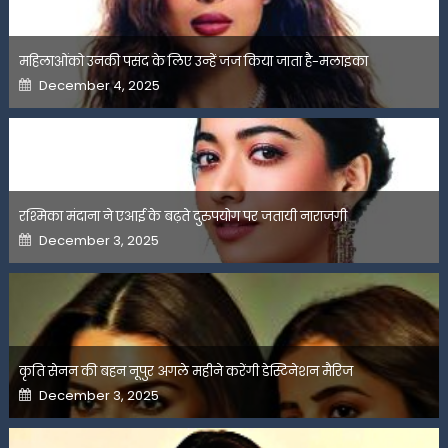
महिलाओंको उनकी पसंद के लिए उन्हें जज किया जाता है-मलाइका
Posted
December 4, 2025
on
रश्मिका मंदाना ने एआई के बढ़ते दुरुपयोग पर जतायी नाराजगी
Posted
December 3, 2025
on
कृति सेनन की बहन नूपुर अगले महीने करेंगी डेस्टिनेशन मैरिज
Posted
December 3, 2025
on