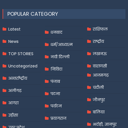
POPULAR CATEGORY
Latest
राशिफल
धनबाद
News
राष्ट्रीय
धर्म/आध्यात्म
TOP STORIES
लखनऊ
नयी दिल्ली
Uncategorized
वाराणसी
निविदा
आज़मगढ़
अन्तर्राष्ट्रीय
पंजाब
चंदौली
अलीगढ़
पटना
जौनपुर
आगरा
पर्यटन
बलिया
उड़ीसा
प्रयागराज
भदोही, ज्ञानपुर
उत्तर प्रदेश