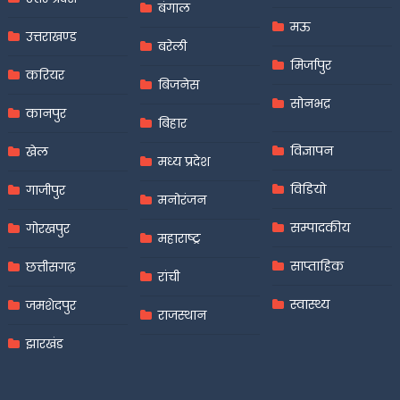
बंगाल
मऊ
उत्तराखण्ड
बरेली
मिर्जापुर
करियर
बिजनेस
सोनभद्र
कानपुर
बिहार
विज्ञापन
खेल
मध्य प्रदेश
विडियो
गाजीपुर
मनोरंजन
सम्पादकीय
गोरखपुर
महाराष्ट्र
साप्ताहिक
छत्तीसगढ़
रांची
स्वास्थ्य
जमशेदपुर
राजस्थान
झारखंड