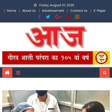
Skip
Friday, August 07, 2026
to
Home
About Us
Advertisement
Contact Us
E-Paper
content