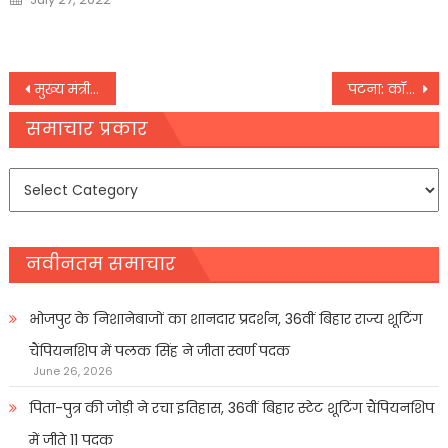
on
Post
मुख्य मंत्री से मिले केन्द्रीय मंत्री पशुपति कुमार पारस
पटना: कॉलेजों के प्रबंधन की मनमानी पर कसा शिकंजा
navigation
समाचार प्रकार
समाचार
प्रकार
नवीनतम समाचार
भोजपुर के निशानेबाजों का शानदार प्रदर्शन, 36वीं बिहार राज्य शूटिंग
चैंपियनशिप में पलक सिंह ने जीता स्वर्ण पदक
June 26, 2026
पिता-पुत्र की जोड़ी ने रचा इतिहास, 36वीं बिहार स्टेट शूटिंग चैंपियनशिप
में जीते 11 पदक