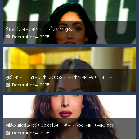
पेड प्रमोशन पर फूटा यामी गौतम का गुस्सा
Posted
December 4, 2025
on
मुझे फिल्मों में शोपीस की तरह इस्तेमाल किया गया-शहनाज गिल
Posted
December 4, 2025
on
महिलाओंको उनकी पसंद के लिए उन्हें जज किया जाता है-मलाइका
Posted
December 4, 2025
on