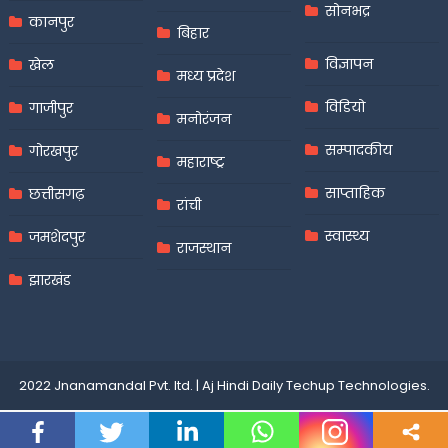
सोनभद्र
कानपुर
बिहार
विज्ञापन
खेल
मध्य प्रदेश
विडियो
गाजीपुर
मनोरंजन
सम्पादकीय
गोरखपुर
महाराष्ट्र
साप्ताहिक
छत्तीसगढ़
रांची
स्वास्थ्य
जमशेदपुर
राजस्थान
झारखंड
2022 Jnanamandal Pvt. ltd.
|
Aj Hindi Daily
Techup Technologies
.