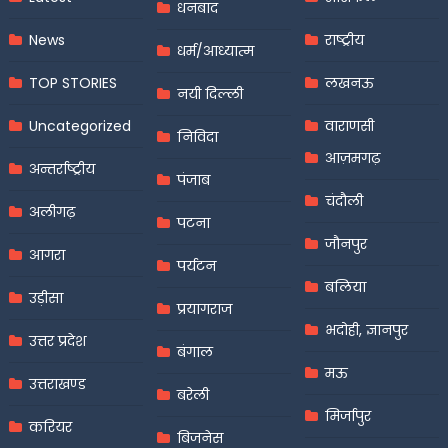
धनबाद
News
राष्ट्रीय
धर्म/आध्यात्म
TOP STORIES
लखनऊ
नयी दिल्ली
Uncategorized
वाराणसी
निविदा
आज़मगढ़
अन्तर्राष्ट्रीय
पंजाब
चंदौली
अलीगढ़
पटना
जौनपुर
आगरा
पर्यटन
बलिया
उड़ीसा
प्रयागराज
भदोही, ज्ञानपुर
उत्तर प्रदेश
बंगाल
मऊ
उत्तराखण्ड
बरेली
मिर्जापुर
करियर
बिजनेस