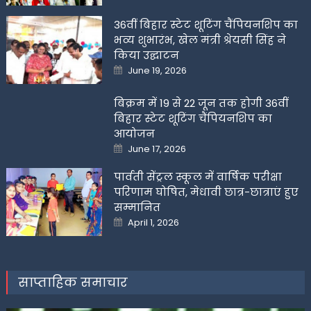
36वीं बिहार स्टेट शूटिंग चैंपियनशिप का
भव्य शुभारंभ, खेल मंत्री श्रेयसी सिंह ने
किया उद्घाटन
Posted
June 19, 2026
on
बिक्रम में 19 से 22 जून तक होगी 36वीं
बिहार स्टेट शूटिंग चैंपियनशिप का
आयोजन
Posted
June 17, 2026
on
पार्वती सेंट्रल स्कूल में वार्षिक परीक्षा
परिणाम घोषित, मेधावी छात्र-छात्राएं हुए
सम्मानित
Posted
April 1, 2026
on
साप्ताहिक समाचार