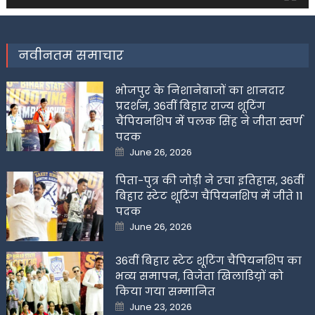
नवीनतम समाचार
भोजपुर के निशानेबाजों का शानदार
प्रदर्शन, 36वीं बिहार राज्य शूटिंग
चैंपियनशिप में पलक सिंह ने जीता स्वर्ण
पदक
Posted
June 26, 2026
on
पिता-पुत्र की जोड़ी ने रचा इतिहास, 36वीं
बिहार स्टेट शूटिंग चैंपियनशिप में जीते 11
पदक
Posted
June 26, 2026
on
36वीं बिहार स्टेट शूटिंग चैंपियनशिप का
भव्य समापन, विजेता खिलाडिय़ों को
किया गया सम्मानित
Posted
June 23, 2026
on