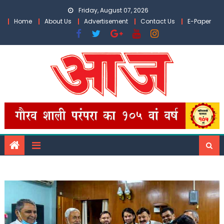
Skip
Friday, August 07, 2026
to
Home
About Us
Advertisement
Contact Us
E-Paper
content