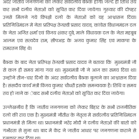
अंदर जातीय जनगणना को लेकर सर्वदलीय बैठक होगी। जल्द ही तिथि तय
कर सभी दलीय नेताओं को सूचित कर दिया जायेगा। गुरूवार की दोपहर
उनसे मिलने गये विपक्षी दलों के नेताओं को यह आश्वासन दिया।
प्रतिनिधिमंडल में नेता प्रतिपक्ष तेजस्वी प्रसाद यादव, कांग्रेस विधानमंडल दल
के नेता अजित शर्मा एवं विजय शंकर दुबे, माले विधायक दल के नेता महबूब
आलम एवं सत्यदेव राम, सीपआइ के अजय कुमार सिंह एवं माकपा के
रामरतन सिह थे।
बैठक के बाद नेता प्रतिपक्ष तेजस्वी प्रसाद यादव ने बताया कि मुख्यमंत्री जी
से कल ही समय मांगा गया था। मुख्यमंत्री जी ने आज का समय दिया था।
उन्होंने तीन-चार दिनों के अंदर सर्वदलीय बैठक बुलाने का आश्वासन दिया
है। संसदीय कार्य मंत्री विजय कुमार चौधरी इसके समन्वयक हैं। तिथि व समय
तय हो जाने क ेबाद सभी दलीय नेताओं को सूचित कर दिया जायेगा।
उल्लेखनीय है कि जातीय जनगणना को लेकर बिहार के सभी राजनीतिक
दलों की राय एक है। मुख्यमंत्री नीतीश के नेतृत्व में सर्वदलीय प्रतिनिधिमंडल
प्रधानमंत्री से मिला था। प्रधानमंत्री नरेंद्र मोदी ने दलीय नेताओं की बातों को
गंभीरता से सुना था। बाद में केंद्र ने जातीय आधार पर जनगणना कराने से
इनकार कर दिया था।