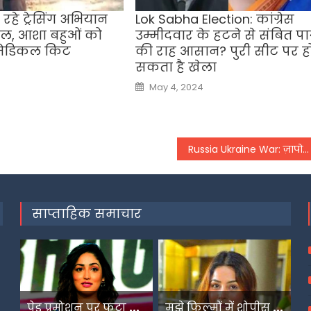
ल रहे ट्रेसिंग अभियान
Lok Sabha Election: कांग्रेस
ोल, आशा बहुओं को
उम्मीदवार के हटने से संबित पात्
 मेडिकल किट
की राह आसान? पुरी सीट पर ह
सकता है खेला
Posted
May 4, 2024
on
Russia Ukraine War: ज़ापोरिज्जिया न्यूक्लियर पावर प्‍लांट के मिशन पर कीव से रवाना हुई IAEA की टीम,
साप्ताहिक समाचार
प
ेड प्रमोशन पर फूटा यामी गौतम का गुस्सा
म
ुझे फिल्मों में शोपीस की तरह इस्तेमाल किया गया-शहनाज गिल