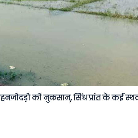
मोहनजोदड़ो को नुकसान, सिंध प्रांत के कई स्