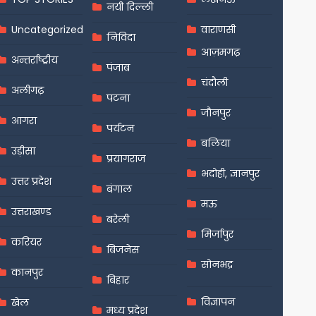
नयी दिल्ली
Uncategorized
वाराणसी
निविदा
आज़मगढ़
अन्तर्राष्ट्रीय
पंजाब
चंदौली
अलीगढ़
पटना
जौनपुर
आगरा
पर्यटन
बलिया
उड़ीसा
प्रयागराज
भदोही, ज्ञानपुर
उत्तर प्रदेश
बंगाल
मऊ
उत्तराखण्ड
बरेली
मिर्जापुर
करियर
बिजनेस
सोनभद्र
कानपुर
बिहार
विज्ञापन
खेल
मध्य प्रदेश