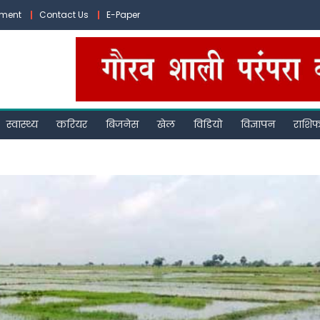
ement
Contact Us
E-Paper
स्वास्थ्य
करियर
बिजनेस
खेल
विडियो
विज्ञापन
राशि