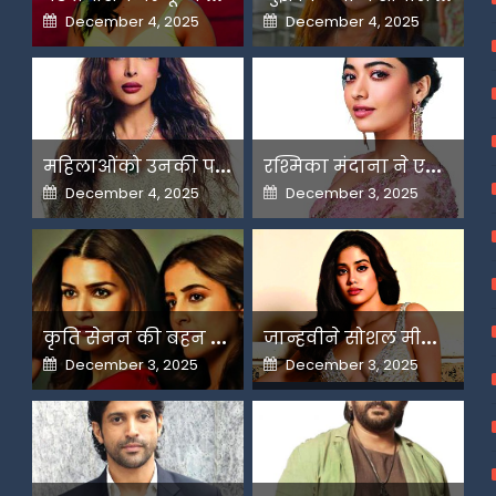
Posted
Posted
December 4, 2025
December 4, 2025
on
on
म
हिलाओंको उनकी पसंद के लिए उन्हें जज किया जाता है-मलाइका
र
श्मिका मंदाना ने एआई के बढ़ते दुरुपयोग पर जतायी नाराजगी
Posted
Posted
December 4, 2025
December 3, 2025
on
on
क
ृति सेनन की बहन नूपुर अगले महीने करेंगी डेस्टिनेशन मैरिज
ज
ान्हवीने सोशल मीडियापर उठाये सवाल
Posted
Posted
December 3, 2025
December 3, 2025
on
on