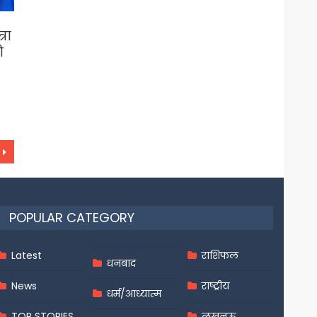
रा
ो
POPULAR CATEGORY
Latest
राशिफल
धनबाद
News
राष्ट्रीय
धर्म/आध्यात्म
TOP STORIES
लखनऊ