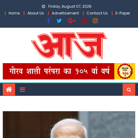
Skip
Friday, August 07, 2026
to
Home
About Us
Advertisement
Contact Us
E-Paper
content