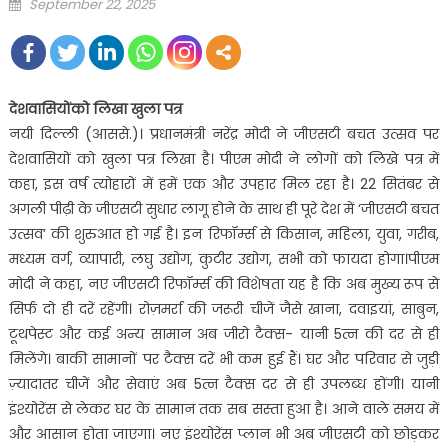
Posted
September 22, 2025
on
देशवासियोंको लिखा खुला पत्र
नयी दिल्ली (आससे.)। प्रधानमंत्री नरेंद्र मोदी ने जीएसटी बचत उत्सव पर
देशवासियों को खुला पत्र लिखा है। पीएम मोदी ने लोगों को लिखे पत्र में
कहा, इस वर्ष त्योहारों में हमें एक और उपहार मिल रहा है। 22 सितंबर से
अगली पीढ़ी के जीएसटी सुधार लागू होने के साथ ही पूरे देश में ‘जीएसटी बचत
उत्सव’ की शुरुआत हो गई है। इन रिफॉर्म्स से किसान, महिला, युवा, गरीब,
मध्यम वर्ग, व्यापारी, लघु उद्योग, कुटीर उद्योग, सभी को फायदा होगा।पीएम
मोदी ने कहा, नए जीएसटी रिफॉर्म्स की विशेषता यह है कि अब मुख्य रूप से
सिर्फ दो ही दरें रहेंगी। रोज़मर्रा की जरूरी चीजें जैसे खाना, दवाइयां, साबुन,
टूथपेस्ट और कई अन्य सामान अब जीरो टैक्स- यानी 5त्न की दर से ही
मिलेंगे। बाकी सामानों पर टैक्स दरें भी कम हुई हैं। घर और परिवार से जुड़ी
ज़्यादातर चीजें और सेवाएं अब 5त्न टैक्स दर से ही उपलब्ध होंगी। यानी
इंश्योरेंस से लेकर घर के सामान तक सब सस्ता हुआ है। आने वाले समय में
और आसान होता जाएगा। नए इंश्योरेंस प्लान भी अब जीएसटी को छोड़कर