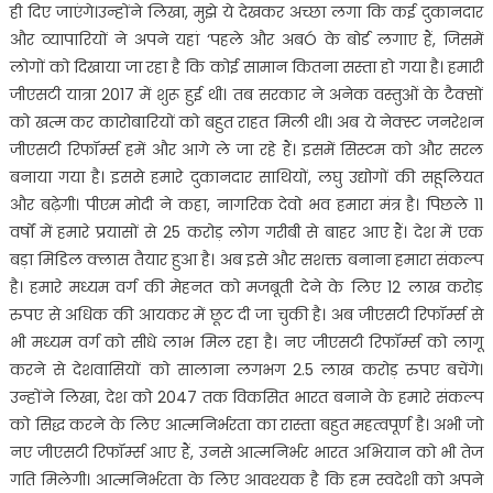
ही दिए जाएंगे।उन्होंने लिखा, मुझे ये देखकर अच्छा लगा कि कई दुकानदार
और व्यापारियों ने अपने यहां ‘पहले और अबÓ के बोर्ड लगाए हैं, जिसमें
लोगों को दिखाया जा रहा है कि कोई सामान कितना सस्ता हो गया है। हमारी
जीएसटी यात्रा 2017 में शुरू हुई थी। तब सरकार ने अनेक वस्तुओं के टैक्सों
को खत्म कर कारोबारियों को बहुत राहत मिली थी। अब ये नेक्स्ट जनरेशन
जीएसटी रिफॉर्म्स हमें और आगे ले जा रहे हैं। इसमें सिस्टम को और सरल
बनाया गया है। इससे हमारे दुकानदार साथियों, लघु उद्योगों की सहूलियत
और बढ़ेगी। पीएम मोदी ने कहा, नागरिक देवो भव हमारा मंत्र है। पिछले 11
वर्षों में हमारे प्रयासों से 25 करोड़ लोग गरीबी से बाहर आए हैं। देश में एक
बड़ा मिडिल क्लास तैयार हुआ है। अब इसे और सशक्त बनाना हमारा संकल्प
है। हमारे मध्यम वर्ग की मेहनत को मजबूती देने के लिए 12 लाख करोड़
रुपए से अधिक की आयकर में छूट दी जा चुकी है। अब जीएसटी रिफॉर्म्स से
भी मध्यम वर्ग को सीधे लाभ मिल रहा है। नए जीएसटी रिफॉर्म्स को लागू
करने से देशवासियों को सालाना लगभग 2.5 लाख करोड़ रुपए बचेंगे।
उन्होंने लिखा, देश को 2047 तक विकसित भारत बनाने के हमारे संकल्प
को सिद्ध करने के लिए आत्मनिर्भरता का रास्ता बहुत महत्वपूर्ण है। अभी जो
नए जीएसटी रिफॉर्म्स आए हैं, उनसे आत्मनिर्भर भारत अभियान को भी तेज
गति मिलेगी। आत्मनिर्भरता के लिए आवश्यक है कि हम स्वदेशी को अपने