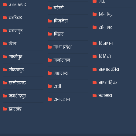
मऊ
उत्तराखण्ड
बरेली
मिर्जापुर
करियर
बिजनेस
सोनभद्र
कानपुर
बिहार
विज्ञापन
खेल
मध्य प्रदेश
विडियो
गाजीपुर
मनोरंजन
सम्पादकीय
गोरखपुर
महाराष्ट्र
साप्ताहिक
छत्तीसगढ़
रांची
स्वास्थ्य
जमशेदपुर
राजस्थान
झारखंड