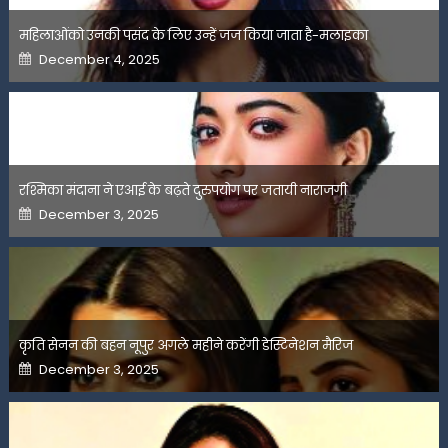
महिलाओंको उनकी पसंद के लिए उन्हें जज किया जाता है-मलाइका
Posted
December 4, 2025
on
रश्मिका मंदाना ने एआई के बढ़ते दुरुपयोग पर जतायी नाराजगी
Posted
December 3, 2025
on
कृति सेनन की बहन नूपुर अगले महीने करेंगी डेस्टिनेशन मैरिज
Posted
December 3, 2025
on