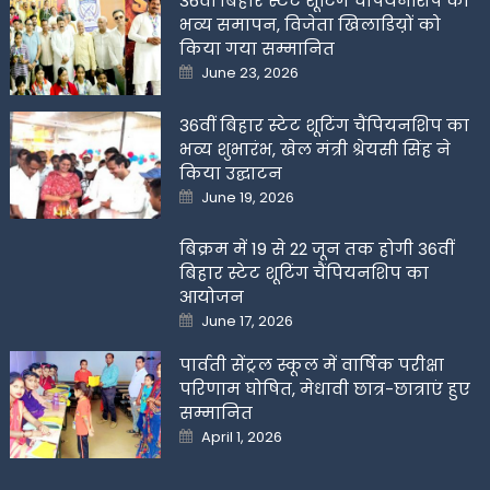
36वीं बिहार स्टेट शूटिंग चैंपियनशिप का
भव्य समापन, विजेता खिलाडिय़ों को
किया गया सम्मानित
Posted
June 23, 2026
on
36वीं बिहार स्टेट शूटिंग चैंपियनशिप का
भव्य शुभारंभ, खेल मंत्री श्रेयसी सिंह ने
किया उद्घाटन
Posted
June 19, 2026
on
बिक्रम में 19 से 22 जून तक होगी 36वीं
बिहार स्टेट शूटिंग चैंपियनशिप का
आयोजन
Posted
June 17, 2026
on
पार्वती सेंट्रल स्कूल में वार्षिक परीक्षा
परिणाम घोषित, मेधावी छात्र-छात्राएं हुए
सम्मानित
Posted
April 1, 2026
on