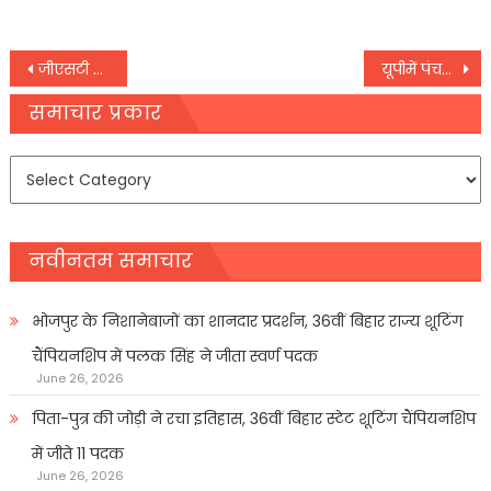
Post
जीएसटी सुधारसे उत्पादनके साथ रोजगार होगा सृजित-मुख्यमंत्री
यूपीमें पंचनामा, गिरफ्तारी, तलाशीमें जाति लिखनेपर रोक
navigation
समाचार प्रकार
समाचार
प्रकार
नवीनतम समाचार
भोजपुर के निशानेबाजों का शानदार प्रदर्शन, 36वीं बिहार राज्य शूटिंग
चैंपियनशिप में पलक सिंह ने जीता स्वर्ण पदक
June 26, 2026
पिता-पुत्र की जोड़ी ने रचा इतिहास, 36वीं बिहार स्टेट शूटिंग चैंपियनशिप
में जीते 11 पदक
June 26, 2026