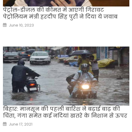
पेट्रोल-डीजल की कीमत में आएगी गिरावट
पेट्रोलियम मंत्री हरदीप सिंह पुरी ने दिया ये जवाब
Posted
June 10, 2023
on
बिहार: मानसून की पहली बारिश ने बढ़ाई बाढ़ की
चिंता, गंगा समेत कई नदियां खतरे के निशान से ऊपर
Posted
June 17, 2021
on