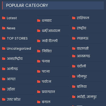
POPULAR CATEGORY
Latest
राशिफल
धनबाद
News
राष्ट्रीय
धर्म/आध्यात्म
TOP STORIES
लखनऊ
नयी दिल्ली
Uncategorized
वाराणसी
निविदा
आज़मगढ़
अन्तर्राष्ट्रीय
पंजाब
चंदौली
अलीगढ़
पटना
जौनपुर
आगरा
पर्यटन
बलिया
उड़ीसा
प्रयागराज
भदोही, ज्ञानपुर
उत्तर प्रदेश
बंगाल