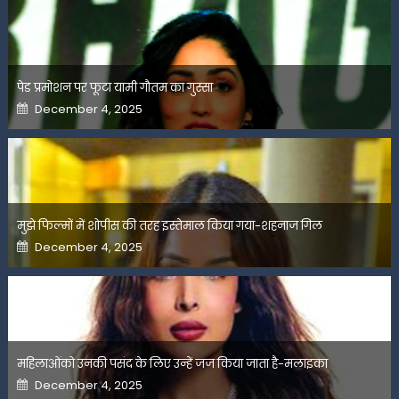
पेड प्रमोशन पर फूटा यामी गौतम का गुस्सा
Posted
December 4, 2025
on
मुझे फिल्मों में शोपीस की तरह इस्तेमाल किया गया-शहनाज गिल
Posted
December 4, 2025
on
महिलाओंको उनकी पसंद के लिए उन्हें जज किया जाता है-मलाइका
Posted
December 4, 2025
on