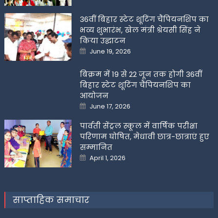
36वीं बिहार स्टेट शूटिंग चैंपियनशिप का
भव्य शुभारंभ, खेल मंत्री श्रेयसी सिंह ने
किया उद्घाटन
Posted
June 19, 2026
on
बिक्रम में 19 से 22 जून तक होगी 36वीं
बिहार स्टेट शूटिंग चैंपियनशिप का
आयोजन
Posted
June 17, 2026
on
पार्वती सेंट्रल स्कूल में वार्षिक परीक्षा
परिणाम घोषित, मेधावी छात्र-छात्राएं हुए
सम्मानित
Posted
April 1, 2026
on
साप्ताहिक समाचार