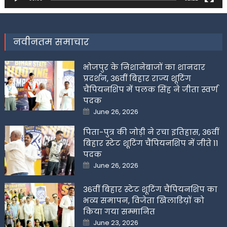
नवीनतम समाचार
भोजपुर के निशानेबाजों का शानदार
प्रदर्शन, 36वीं बिहार राज्य शूटिंग
चैंपियनशिप में पलक सिंह ने जीता स्वर्ण
पदक
Posted
June 26, 2026
on
पिता-पुत्र की जोड़ी ने रचा इतिहास, 36वीं
बिहार स्टेट शूटिंग चैंपियनशिप में जीते 11
पदक
Posted
June 26, 2026
on
36वीं बिहार स्टेट शूटिंग चैंपियनशिप का
भव्य समापन, विजेता खिलाडिय़ों को
किया गया सम्मानित
Posted
June 23, 2026
on