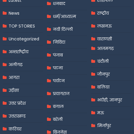
Latest
राशिफल
धनबाद
News
राष्ट्रीय
धर्म/आध्यात्म
TOP STORIES
लखनऊ
नयी दिल्ली
Uncategorized
वाराणसी
निविदा
आज़मगढ़
अन्तर्राष्ट्रीय
पंजाब
चंदौली
अलीगढ़
पटना
जौनपुर
आगरा
पर्यटन
बलिया
उड़ीसा
प्रयागराज
भदोही, ज्ञानपुर
उत्तर प्रदेश
बंगाल
मऊ
उत्तराखण्ड
बरेली
मिर्जापुर
करियर
बिजनेस