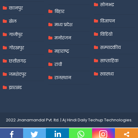
सोनभद्र
कानपुर
बिहार
विज्ञापन
खेल
मध्य प्रदेश
विडियो
गाजीपुर
मनोरंजन
सम्पादकीय
गोरखपुर
महाराष्ट्र
साप्ताहिक
छत्तीसगढ़
रांची
स्वास्थ्य
जमशेदपुर
राजस्थान
झारखंड
2022 Jnanamandal Pvt. ltd.
|
Aj Hindi Daily
Techup Technologies
.