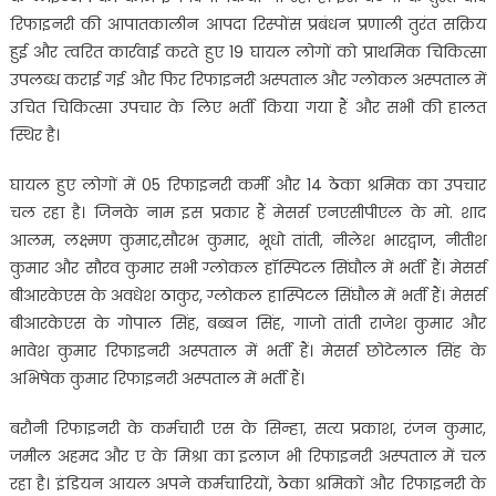
रिफाइनरी की आपातकालीन आपदा रिस्पोंस प्रबंधन प्रणाली तुरंत सक्रिय
हुई और त्वरित कार्रवाई करते हुए 19 घायल लोगों को प्राथमिक चिकित्सा
उपलब्ध कराई गई और फिर रिफाइनरी अस्पताल और ग्लोकल अस्पताल में
उचित चिकित्सा उपचार के लिए भर्ती किया गया हैं और सभी की हालत
स्थिर है।
घायल हुए लोगों में 05 रिफाइनरी कर्मी और 14 ठेका श्रमिक का उपचार
चल रहा है। जिनके नाम इस प्रकार हैं मेसर्स एनएसीपीएल के मो. शाद
आलम, लक्ष्मण कुमार,सौरभ कुमार, भूधो तांती, नीलेश भारद्वाज, नीतीश
कुमार और सौरव कुमार सभी ग्लोकल हॉस्पिटल सिंघौल में भर्ती हैं। मेसर्स
बीआरकेएस के अवधेश ठाकुर, ग्लोकल हास्पिटल सिंघौल में भर्ती हैं। मेसर्स
बीआरकेएस के गोपाल सिंह, बब्बन सिंह, गाजो तांती राजेश कुमार और
भावेश कुमार रिफाइनरी अस्पताल में भर्ती हैं। मेसर्स छोटेलाल सिंह के
अभिषेक कुमार रिफाइनरी अस्पताल में भर्ती हैं।
बरौनी रिफाइनरी के कर्मचारी एस के सिन्हा, सत्य प्रकाश, रंजन कुमार,
जमील अहमद और ए के मिश्रा का इलाज भी रिफाइनरी अस्पताल में चल
रहा है। इंडियन आयल अपने कर्मचारियों, ठेका श्रमिकों और रिफाइनरी के