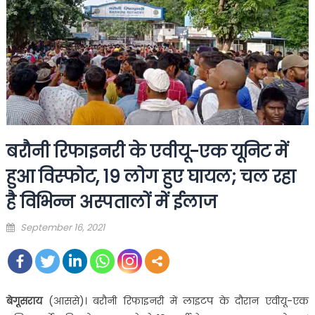
बरौनी रिफाइनरी के एवीयू-एक यूनिट में
हुआ विस्फोट, 19 लोग हुए घायल; चल रहा
है विभिन्न अस्पतालों में ईलाज
Posted
September 16, 2021
on
बेगूसराय
(आससे)। बरौनी रिफाइनरी में लाइटप के दौरान एवीयू-एक