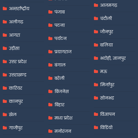
आज़मगढ़
अन्तर्राष्ट्रीय
पंजाब
चंदौली
अलीगढ़
पटना
जौनपुर
आगरा
पर्यटन
बलिया
उड़ीसा
प्रयागराज
भदोही, ज्ञानपुर
उत्तर प्रदेश
बंगाल
मऊ
उत्तराखण्ड
बरेली
मिर्जापुर
करियर
बिजनेस
सोनभद्र
कानपुर
बिहार
विज्ञापन
खेल
मध्य प्रदेश
विडियो
गाजीपुर
मनोरंजन