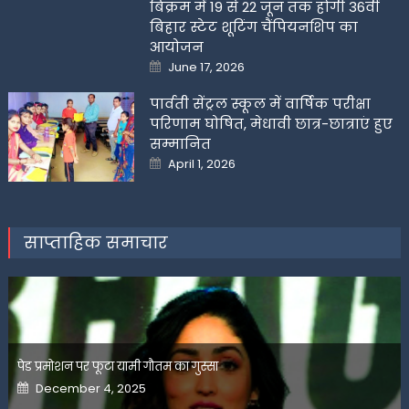
बिक्रम में 19 से 22 जून तक होगी 36वीं
बिहार स्टेट शूटिंग चैंपियनशिप का
आयोजन
Posted
June 17, 2026
on
पार्वती सेंट्रल स्कूल में वार्षिक परीक्षा
परिणाम घोषित, मेधावी छात्र-छात्राएं हुए
सम्मानित
Posted
April 1, 2026
on
साप्ताहिक समाचार
पेड प्रमोशन पर फूटा यामी गौतम का गुस्सा
Posted
December 4, 2025
on