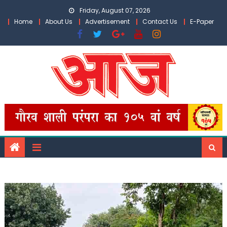
Skip
Friday, August 07, 2026
to
Home
About Us
Advertisement
Contact Us
E-Paper
content