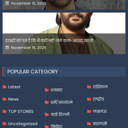
Posted
November 15, 2025
on
इंडस्ट्री को पता है कि मैं कहीं नहीं जाने वाला-अरशद वारसी
Posted
November 15, 2025
on
POPULAR CATEGORY
Latest
राशिफल
धनबाद
News
राष्ट्रीय
धर्म/आध्यात्म
TOP STORIES
लखनऊ
नयी दिल्ली
Uncategorized
वाराणसी
निविदा