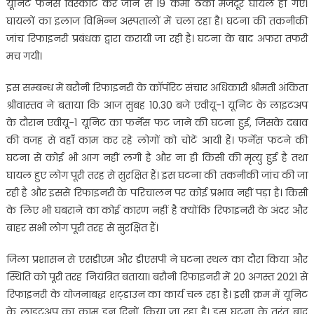
यूनिट फर्नेस विस्कोट कर जाने से 19 कर्मी ठेका मजदूर घायल हो गए।
घायलों का इलाज विभिन्न अस्पतालों में चला रहा है। घटना की तकनीकी
जांच रिफाइनरी प्रबंधक द्वारा करायी जा रही है। घटना के बाद अफरा तफरी
मच गयी।
इस सम्बन्ध में बरौनी रिफाइनरी के काॅर्पोरेट संचार अधिकारी श्रीमती अंकिता
श्रीवास्तव ने बताया कि आज सुबह 10.30 बजे एवीयू-1 यूनिट के लाइटअप
के दौरान एवीयू-1 यूनिट का फर्नेस फट जाने की घटना हुई, जिसके दबाव
की वजह से वहाँ काम कर रहे लोगों को चोटें आयी हैं। फर्नेस फटने की
घटना से कोई भी आग नहीं लगी है और ना ही किसी की मृत्यु हुई है तथा
घायल हुए लोग पूरी तरह से सुरक्षित हैं। इस घटना की तकनीकी जांच की जा
रही है और इससे रिफाइनरी के परिचालन पर कोई प्रभाव नहीं पड़ा है। किसी
के लिए भी घबराने का कोई कारण नहीं है क्योंकि रिफाइनरी के अंदर और
बाहर सभी लोग पूरी तरह से सुरक्षित हैं।
जिला प्रशासन से एसडीएम और डीएसपी ने घटना स्थल का दौरा किया और
स्थिति को पूरी तरह नियंत्रित बताया। बरौनी रिफाइनरी में 20 अगस्त 2021 से
रिफाइनरी के योजनाबद्ध शट्डाउन का कार्य चल रहा है। इसी क्रम में यूनिट
के लाइटअप का काम इन दिनों किया जा रहा है। इस घटना के तुरंत बाद