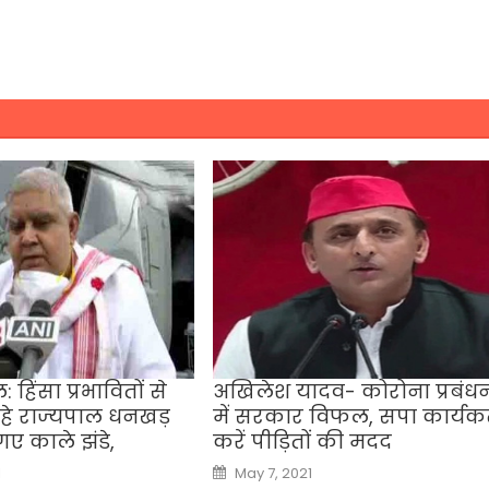
: हिंसा प्रभावितों से
अखिलेश यादव- कोरोना प्रबंध
हे राज्‍यपाल धनखड़
में सरकार विफल, सपा कार्यकर्
ए काले झंडे,
करें पीड़ितों की मदद
Posted
1
May 7, 2021
on