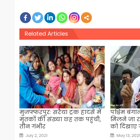
Related Articles
मुजफ्फरपुर: सरैया ट्रक हादसे में
पश्चिम बंगाल
मृतकों की संख्या छह तक पहुंची,
मिलने जा र
तीन गंभीर
को दिखाए ग
Posted
Posted
July 2, 2021
May 13, 202
on
on