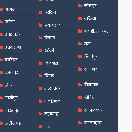
जौनपुर
आगरा
पर्यटन
बलिया
उड़ीसा
प्रयागराज
भदोही, ज्ञानपुर
उत्तर प्रदेश
बंगाल
मऊ
उत्तराखण्ड
बरेली
मिर्जापुर
करियर
बिजनेस
सोनभद्र
कानपुर
बिहार
विज्ञापन
खेल
मध्य प्रदेश
विडियो
गाजीपुर
मनोरंजन
सम्पादकीय
गोरखपुर
महाराष्ट्र
साप्ताहिक
छत्तीसगढ़
रांची