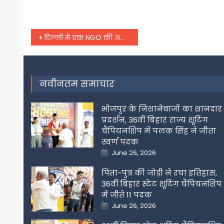
Post
दिल्ली में एक NGO की अनूठी पहल, सिर्फ 1 रुपए में किराए पर दे रहे ऑक्सीजन कंसंट्रेटर
navigation
नवीनतम समाचार
भोजपुर के निशानेबाजों का शानदार
प्रदर्शन, 36वीं बिहार राज्य शूटिंग
चैंपियनशिप में पलक सिंह ने जीता
स्वर्ण पदक
Posted
June 26, 2026
on
पिता-पुत्र की जोड़ी ने रचा इतिहास,
36वीं बिहार स्टेट शूटिंग चैंपियनशिप
में जीते 11 पदक
Posted
June 26, 2026
on