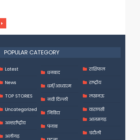
POPULAR CATEGORY
Latest
राशिफल
धनबाद
News
राष्ट्रीय
धर्म/आध्यात्म
TOP STORIES
लखनऊ
नयी दिल्ली
Uncategorized
वाराणसी
निविदा
आज़मगढ़
अन्तर्राष्ट्रीय
पंजाब
चंदौली
अलीगढ़
पटना