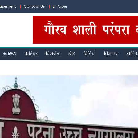
tisement
Contact Us
E-Paper
स्वास्थ्य
करियर
बिजनेस
खेल
विडियो
विज्ञापन
राशि