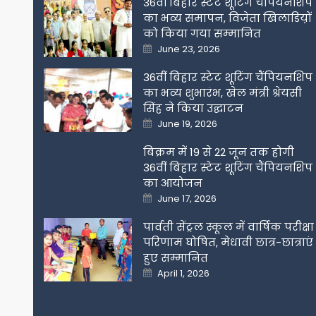
36वीं बिहार स्टेट शूटिंग चैंपियनशिप
का भव्य समापन, विजेता खिलाडिय़ों
को किया गया सम्मानित
Posted
June 23, 2026
on
36वीं बिहार स्टेट शूटिंग चैंपियनशिप
का भव्य शुभारंभ, खेल मंत्री श्रेयसी
सिंह ने किया उद्घाटन
Posted
June 19, 2026
on
बिक्रम में 19 से 22 जून तक होगी
36वीं बिहार स्टेट शूटिंग चैंपियनशिप
का आयोजन
Posted
June 17, 2026
on
पार्वती सेंट्रल स्कूल में वार्षिक परीक्षा
परिणाम घोषित, मेधावी छात्र-छात्राएं
हुए सम्मानित
Posted
April 1, 2026
on