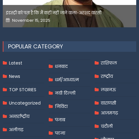
इंडस्ट्री को पता है कि मैं कहीं नहीं जाने वाला-अरशद वारसी
Posted
November 15, 2025
on
POPULAR CATEGORY
Latest
राशिफल
धनबाद
News
राष्ट्रीय
धर्म/आध्यात्म
TOP STORIES
लखनऊ
नयी दिल्ली
Uncategorized
वाराणसी
निविदा
आज़मगढ़
अन्तर्राष्ट्रीय
पंजाब
चंदौली
अलीगढ़
पटना