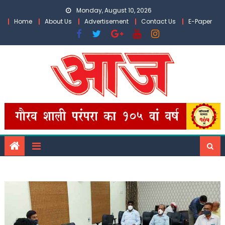
Skip
Monday, August 10, 2026
to
Home
About Us
Advertisement
Contact Us
E-Paper
content