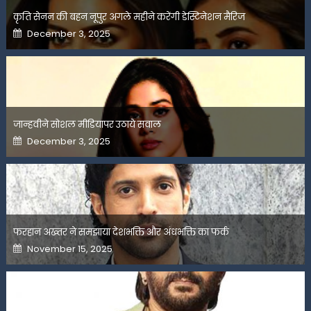
कृति सेनन की बहन नूपुर अगले महीने करेंगी डेस्टिनेशन मैरिज
Posted
December 3, 2025
on
जान्हवीने सोशल मीडियापर उठाये सवाल
Posted
December 3, 2025
on
फरहान अख्तर ने समझाया देशभक्ति और अंधभक्ति का फर्क
Posted
November 15, 2025
on