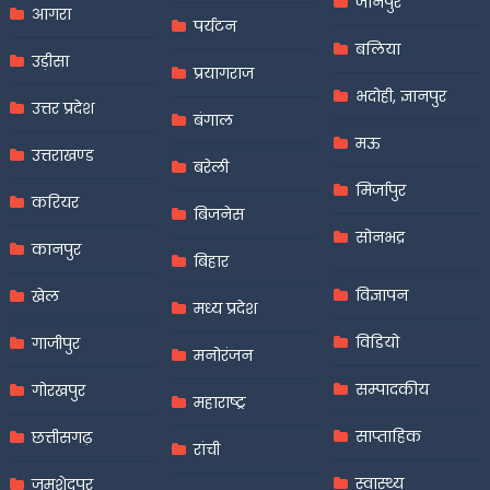
जौनपुर
आगरा
पर्यटन
बलिया
उड़ीसा
प्रयागराज
भदोही, ज्ञानपुर
उत्तर प्रदेश
बंगाल
मऊ
उत्तराखण्ड
बरेली
मिर्जापुर
करियर
बिजनेस
सोनभद्र
कानपुर
बिहार
विज्ञापन
खेल
मध्य प्रदेश
विडियो
गाजीपुर
मनोरंजन
सम्पादकीय
गोरखपुर
महाराष्ट्र
साप्ताहिक
छत्तीसगढ़
रांची
स्वास्थ्य
जमशेदपुर