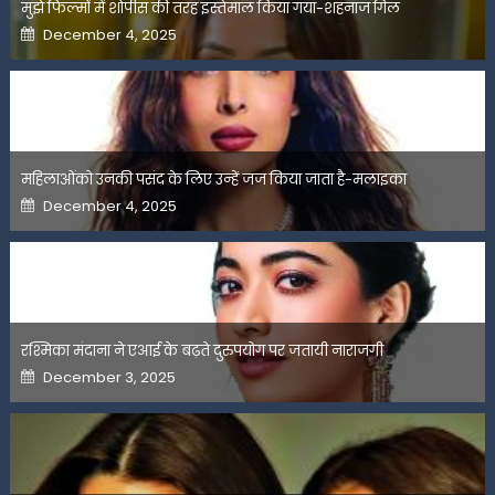
मुझे फिल्मों में शोपीस की तरह इस्तेमाल किया गया-शहनाज गिल
Posted
December 4, 2025
on
महिलाओंको उनकी पसंद के लिए उन्हें जज किया जाता है-मलाइका
Posted
December 4, 2025
on
रश्मिका मंदाना ने एआई के बढ़ते दुरुपयोग पर जतायी नाराजगी
Posted
December 3, 2025
on