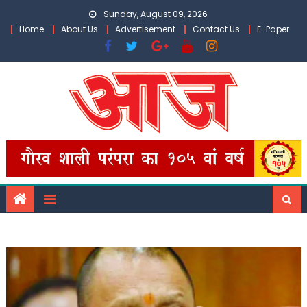
Skip
Sunday, August 09, 2026
to
Home
About Us
Advertisement
Contact Us
E-Paper
content