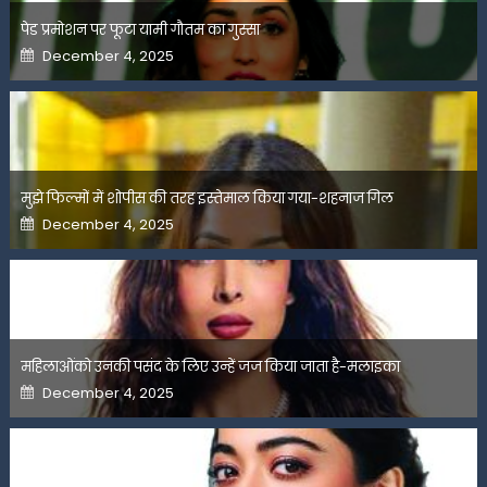
पेड प्रमोशन पर फूटा यामी गौतम का गुस्सा
Posted
December 4, 2025
on
मुझे फिल्मों में शोपीस की तरह इस्तेमाल किया गया-शहनाज गिल
Posted
December 4, 2025
on
महिलाओंको उनकी पसंद के लिए उन्हें जज किया जाता है-मलाइका
Posted
December 4, 2025
on