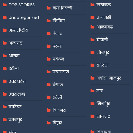
TOP STORIES
लखनऊ
नयी दिल्ली
Uncategorized
वाराणसी
निविदा
आज़मगढ़
अन्तर्राष्ट्रीय
पंजाब
चंदौली
अलीगढ़
पटना
जौनपुर
आगरा
पर्यटन
बलिया
उड़ीसा
प्रयागराज
भदोही, ज्ञानपुर
उत्तर प्रदेश
बंगाल
मऊ
उत्तराखण्ड
बरेली
मिर्जापुर
करियर
बिजनेस
सोनभद्र
कानपुर
बिहार
विज्ञापन
खेल