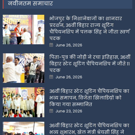
नवीनतम समाचार
भोजपुर के निशानेबाजों का शानदार
प्रदर्शन, 36वीं बिहार राज्य शूटिंग
चैंपियनशिप में पलक सिंह ने जीता स्वर्ण
पदक
Posted
June 26, 2026
on
पिता-पुत्र की जोड़ी ने रचा इतिहास, 36वीं
बिहार स्टेट शूटिंग चैंपियनशिप में जीते 11
पदक
Posted
June 26, 2026
on
36वीं बिहार स्टेट शूटिंग चैंपियनशिप का
भव्य समापन, विजेता खिलाडिय़ों को
किया गया सम्मानित
Posted
June 23, 2026
on
36वीं बिहार स्टेट शूटिंग चैंपियनशिप का
भव्य शुभारंभ, खेल मंत्री श्रेयसी सिंह ने