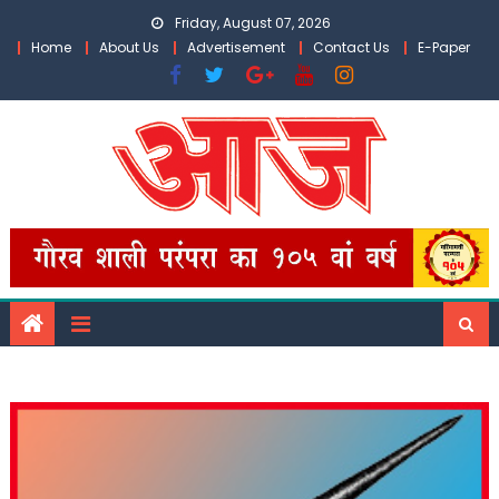
Skip
Friday, August 07, 2026
to
Home
About Us
Advertisement
Contact Us
E-Paper
content