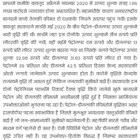
खपतमें कमीके बावजूद अप्रैलसे नवम्बर २०२० में उत्पाद शुल्क संग्रह १.९६
लाख करोड़से ज्यादाका होना अप्रत्याशित है। महामारीके कारण अन्तरराष्ट्रीय
बाजारमें कच्चे तेलकी कीमत दो दशकके निचले स्तरपर पहुंच गयी। इसके
बावजूद सरकारने मार्चसे मई २०२० के बीच पेट्रोल-डीजलपर उत्पाद शुल्कमें
भारी वृद्धि की थी। मार्चमें जहां इन दोनोंके उत्पाद शुल्कमें तीन रुपये प्रति
लीटरकी वृद्धि की गयी, वहीं मईमें पेट्रोलपर दस रुपये और डीजलपर १३
रुपये प्रति लीटर उत्पाद शुल्क बढ़ाया गया था जिसके चलते पेट्रोलपर उत्पाद
शुल्क ३२.९८ रुपये और डीजलपर ३१.८३ रुपये प्रति लीटर हो गया है।
पेट्रोलमें ३९ प्रतिशत और डीजलमें ४२.५ प्रतिशत हिस्सा केन्द्र सरकारकी
ओरसे लगाये जानेवाले उत्पाद शुल्कका होता है। करोंमें वृद्धिसे केन्द्रके
राजस्वमें वृद्धि तो अवश्य हुई लेकिन जनताकी मुसीबतें बढ़ी हैं। सरकारके इन
दोनों पेट्रोलियम पदार्थोंमें रिकार्ड टैक्स वृद्धि किये जानेसे खुले बाजारमें
पेट्रोल और डीजलकी कीमतमें अच्छीखासी वृद्धि हुई है जिसका खामियाजा
उपभोक्ताओंको भुगतना पड़ रहा है। पेट्रोल-डीजलकी कीमतोंमें वृद्धिका असर
ट्रांसपोर्टपर पडऩा स्वाभाविक है जिससे मूलभूत आवश्यक वस्तुओंकी कीमतें
बढ़ी हैं जो जन-सामान्यकी मुसीबतें बढ़ानेवाली हैं। महंगीकी मारसे गरीब और
मध्यम वर्ग पहलेसे ही त्रस्त है। ऐसी स्थितिमें पेट्रोल और डीजलकी कीमतोंमें
वृद्धि उचित नहीं है। यह उपभोक्ता-हितोंके विरुद्ध है जिसपर सरकारको