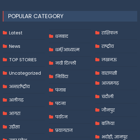
POPULAR CATEGORY
Latest
राशिफल
धनबाद
News
राष्ट्रीय
धर्म/आध्यात्म
TOP STORIES
लखनऊ
नयी दिल्ली
Uncategorized
वाराणसी
निविदा
आज़मगढ़
अन्तर्राष्ट्रीय
पंजाब
चंदौली
अलीगढ़
पटना
जौनपुर
आगरा
पर्यटन
बलिया
उड़ीसा
प्रयागराज
भदोही, ज्ञानपुर