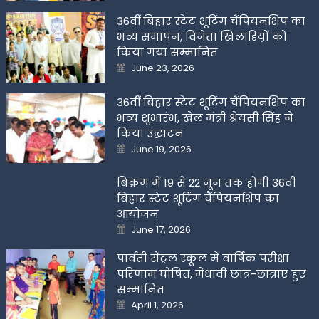
36वीं बिहार स्टेट शूटिंग चैंपियनशिप का
भव्य समापन, विजेता खिलाडिय़ों को
किया गया सम्मानित
Posted
June 23, 2026
on
36वीं बिहार स्टेट शूटिंग चैंपियनशिप का
भव्य शुभारंभ, खेल मंत्री श्रेयसी सिंह ने
किया उद्घाटन
Posted
June 19, 2026
on
बिक्रम में 19 से 22 जून तक होगी 36वीं
बिहार स्टेट शूटिंग चैंपियनशिप का
आयोजन
Posted
June 17, 2026
on
पार्वती सेंट्रल स्कूल में वार्षिक परीक्षा
परिणाम घोषित, मेधावी छात्र-छात्राएं हुए
सम्मानित
Posted
April 1, 2026
on