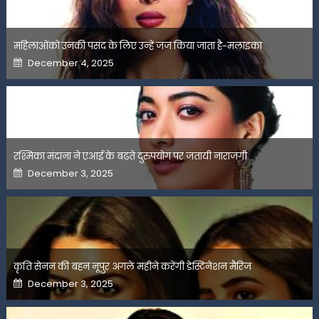
महिलाओंको उनकी पसंद के लिए उन्हें जज किया जाता है-मलाइका
Posted
December 4, 2025
on
रश्मिका मंदाना ने एआई के बढ़ते दुरुपयोग पर जतायी नाराजगी
Posted
December 3, 2025
on
कृति सेनन की बहन नूपुर अगले महीने करेंगी डेस्टिनेशन मैरिज
Posted
December 3, 2025
on