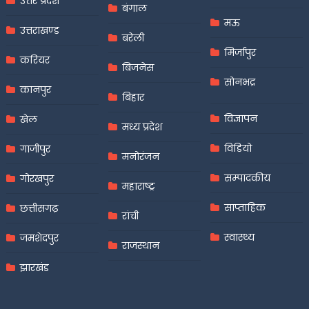
उत्तर प्रदेश
बंगाल
मऊ
उत्तराखण्ड
बरेली
मिर्जापुर
करियर
बिजनेस
सोनभद्र
कानपुर
बिहार
विज्ञापन
खेल
मध्य प्रदेश
विडियो
गाजीपुर
मनोरंजन
सम्पादकीय
गोरखपुर
महाराष्ट्र
साप्ताहिक
छत्तीसगढ़
रांची
स्वास्थ्य
जमशेदपुर
राजस्थान
झारखंड