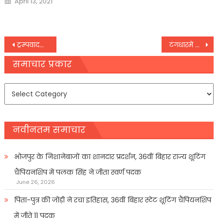
April 13, 2021
on
Post
ट्रम्पवादसे मुक्ति सम्भव नहीं
टंगधारमें सेनाके मेजरनेकी आत्महत्या
navigation
समाचार प्रकार
समाचार
प्रकार
नवीनतम समाचार
भोजपुर के निशानेबाजों का शानदार प्रदर्शन, 36वीं बिहार राज्य शूटिंग
चैंपियनशिप में पलक सिंह ने जीता स्वर्ण पदक
June 26, 2026
पिता-पुत्र की जोड़ी ने रचा इतिहास, 36वीं बिहार स्टेट शूटिंग चैंपियनशिप
में जीते 11 पदक