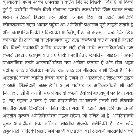
बुधवारको अपने पदका शपथग्रहण करेंगे जिसपर विश्वकी निगाहें भी टिकी
हुई हैं, क्योंकि पिछले दिनों डोनाल्ड ट्रम्पके समर्थकोंने जिस प्रकार संसद
भवन परिसरमें हिंसक घटनाओंको अंजाम दिया था उससे अमेरिकी
लोकतन्त्रपर गहरा आघात पहुंचा था। अमेरिकी प्रशासन पूरी तरहसे सतर्क है
और सत्तापरिवर्तनकी प्रक्रियाको शान्तिपूर्ण ढंगसे सम्पन्न करानेके लिए
कटिबद्ध है। राजधानी वाशिंगटनकी पूरी तरह किलेबंदी कर दी गयी है जिससे
कि किसी प्रकारकी अप्रिय घटनाएं नहीं होने पायें। सत्तापरिवर्तनके इस
क्रमसे सबसे महत्वपूर्ण बात यह है कि निर्वाचित राष्ट्रपति जो बाइडनने अपने
प्रशासनिक तंत्रमें भारतवंशियोंपर बड़ा भरोसा जताया है और बीस अहम
पदोंपर भारतवंशियोंको नामित कर भारतका गौरववर्धन भी किया है। जिन
भारतवंशियोंको नामित किया गया है उनमें १७ भारतवंशी शक्तिशाली ह्वाइट
हाउसमें जिम्मेदारी सम्भालेंगे। अहम पदोंपर १३ महिलाओंको भी बड़ी
जिम्मेदारी सौंपी गयी है। पहली बार दो कश्मीरियोंको महत्वपूर्ण पद दिया गया
है। यह पहला अवसर है जब राष्ट्रपतिके प्रशासनमें इतनी बड़ी संख्यामें
भारतीय-अमेरिकियोंको नामित किया गया है। इससे अमेरिकी प्रशासनमें
भारतीय मूलके अमेरिकियोंका महत्व बढ़ेगा, जो उचित भी है। अमेरिकाकी
कुल आबादीका एक प्रतिशत भारतीय मूलके अमेरिकी हैं। इस छोटे
समुदायसे अमेरिकी प्रशासनमें पहली बार इतनी बड़ी संख्यामें भारतवंशियोंको