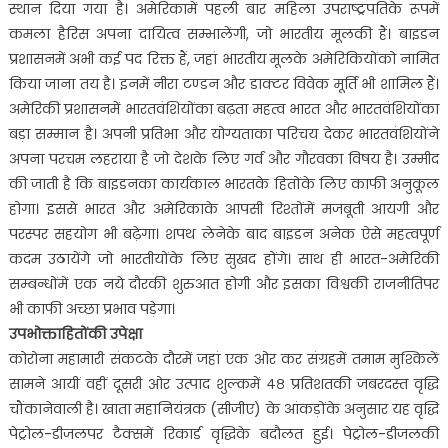
स्थान दिया गया है। अमेरिकामें पहली बार महिला उपराष्ट्रपतिके रूपमें
कमला हैरिस अपना दायित्व सम्भालेंगी, जो भारतीय मूलकी हैं। बाइडन
प्रशासनमें अभी कई पद रिक्त हैं, जहां भारतीय मूलके अमेरिकियोंको नामित
किया जाना तय है। इनमें नीरा टण्डन और डाक्टर विवेक मूर्ति भी शामिल हैं।
अमेरिकी प्रशासनमें भारतवंशियोंका बढ़ता महत्व भारत और भारतवंशियोंका
बड़ा सम्मान है। अपनी प्रतिभा और योग्यताका परिचय देकर भारतवंशियोंने
अपना परचम लहराया है जो देशके लिए गर्व और गौरवका विषय है। उम्मीद
की जाती है कि बाइडनका कार्यकाल भारतके हितोंके लिए काफी अनुकूल
होगा। इससे भारत और अमेरिकाके आपसी रिश्तोंमें मजबूती आयगी और
परस्पर सहयोग भी बढ़ेगा। शपथ लेनेके बाद बाइडन अनेक ऐसे महत्वपूर्ण
कदम उठायेंगे जो भारतीयोंके लिए सुखद होंगे। साथ ही भारत-अमेरिकी
सम्बन्धोंमें एक नये दौरकी शुरुआत होगी और इसका विश्वकी राजनीतिपर
भी काफी अच्छा प्रभाव पड़ेगा।
उपभोक्ताहितोंकी उपेक्षा
कोरोना महामारी संकटके दौरमें जहां एक ओर कर संग्रहमें तमाम मुश्किलें
सामने आयीं वहीं दूसरी ओर उत्पाद शुल्कमें ४८ प्रतिशतकी जबरदस्त वृद्धि
चौंकानेवाली है। खाता महानियंत्रक (सीजीए) के आंकड़ोंके अनुसार यह वृद्धि
पेट्रोल-डीजलपर टैक्समें रिकार्ड वृद्धिके बदौलत हुई। पेट्रोल-डीजलकी