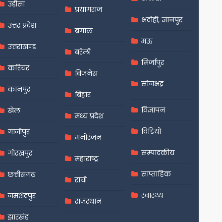
उड़ीसा
प्रयागराज
भदोही, ज्ञानपुर
उत्तर प्रदेश
बंगाल
मऊ
उत्तराखण्ड
बरेली
मिर्जापुर
करियर
बिजनेस
सोनभद्र
कानपुर
बिहार
विज्ञापन
खेल
मध्य प्रदेश
विडियो
गाजीपुर
मनोरंजन
सम्पादकीय
गोरखपुर
महाराष्ट्र
साप्ताहिक
छत्तीसगढ़
रांची
स्वास्थ्य
जमशेदपुर
राजस्थान
झारखंड