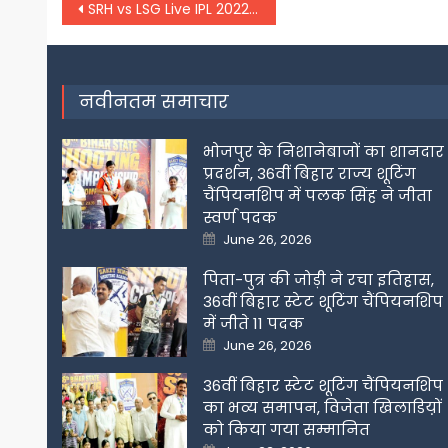
Post
SRH vs LSG Live IPL 2022: लखनऊ ने 169 रन बनाए, हैदराबाद के जीत के लिए 170 का लक्ष्य
navigation
नवीनतम समाचार
भोजपुर के निशानेबाजों का शानदार
प्रदर्शन, 36वीं बिहार राज्य शूटिंग
चैंपियनशिप में पलक सिंह ने जीता
स्वर्ण पदक
Posted
June 26, 2026
on
पिता-पुत्र की जोड़ी ने रचा इतिहास,
36वीं बिहार स्टेट शूटिंग चैंपियनशिप
में जीते 11 पदक
Posted
June 26, 2026
on
36वीं बिहार स्टेट शूटिंग चैंपियनशिप
का भव्य समापन, विजेता खिलाडिय़ों
को किया गया सम्मानित
Posted