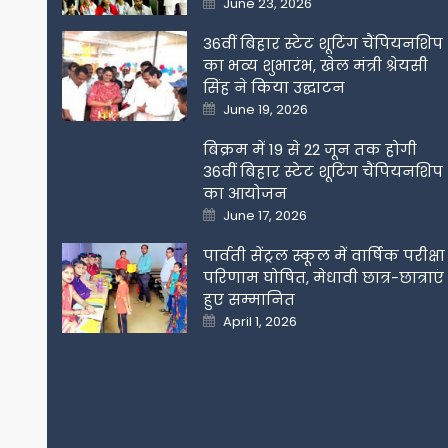
June 23, 2026
on
36वीं बिहार स्टेट शूटिंग चैंपियनशिप
का भव्य शुभारंभ, खेल मंत्री श्रेयसी
सिंह ने किया उद्घाटन
Posted
June 19, 2026
on
बिक्रम में 19 से 22 जून तक होगी
36वीं बिहार स्टेट शूटिंग चैंपियनशिप
का आयोजन
Posted
June 17, 2026
on
पार्वती सेंट्रल स्कूल में वार्षिक परीक्षा
परिणाम घोषित, मेधावी छात्र-छात्राएं
हुए सम्मानित
Posted
April 1, 2026
on