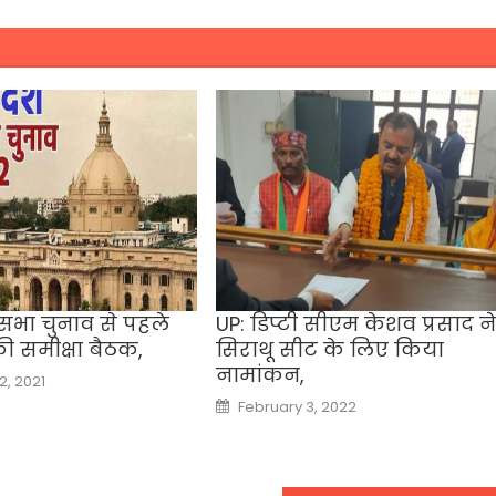
सभा चुनाव से पहले
UP: डिप्टी सीएम केशव प्रसाद ने
ी समीक्षा बैठक,
सिराथू सीट के लिए किया
नामांकन,
, 2021
Posted
February 3, 2022
on