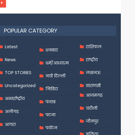
POPULAR CATEGORY
Latest
राशिफल
धनबाद
News
राष्ट्रीय
धर्म/आध्यात्म
TOP STORIES
लखनऊ
नयी दिल्ली
Uncategorized
वाराणसी
निविदा
आज़मगढ़
अन्तर्राष्ट्रीय
पंजाब
चंदौली
अलीगढ़
पटना
जौनपुर
आगरा
पर्यटन
बलिया