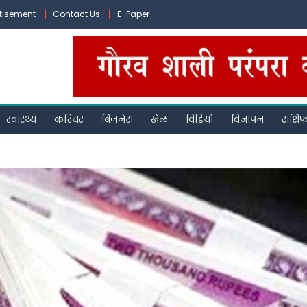
tisement
Contact Us
E-Paper
स्वास्थ्य
करियर
बिजनेस
खेल
विडियो
विज्ञापन
राशि