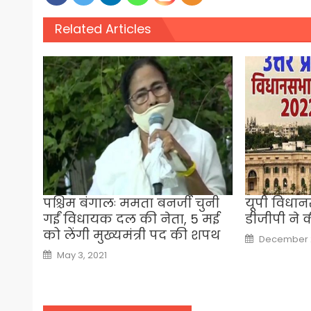
Related Articles
पश्चिम बंगालः ममता बनर्जी चुनी
यूपी विधान
गईं विधायक दल की नेता, 5 मई
डीजीपी ने क
को लेंगी मुख्यमंत्री पद की शपथ
Posted
December 2
on
Posted
May 3, 2021
on