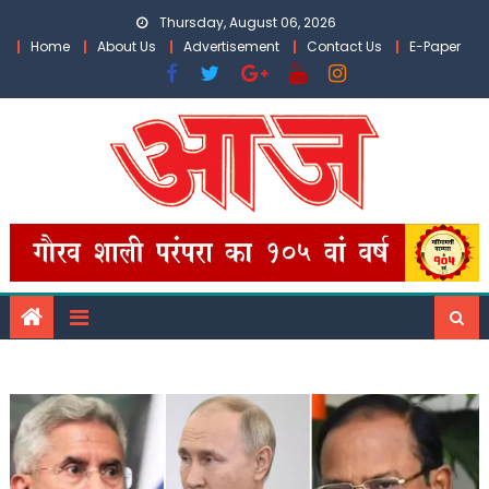
Skip
Thursday, August 06, 2026
to
Home
About Us
Advertisement
Contact Us
E-Paper
content