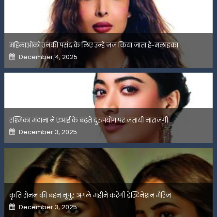
महिलाओंको उनकी पसंद के लिए उन्हें जज किया जाता है-मलाइका
Posted
December 4, 2025
on
रश्मिका मंदाना ने एआई के बढ़ते दुरुपयोग पर जतायी नाराजगी
Posted
December 3, 2025
on
कृति सेनन की बहन नूपुर अगले महीने करेंगी डेस्टिनेशन मैरिज
Posted
December 3, 2025
on