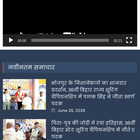
00:00
02:21
नवीनतम समाचार
भोजपुर के निशानेबाजों का शानदार
प्रदर्शन, 36वीं बिहार राज्य शूटिंग
चैंपियनशिप में पलक सिंह ने जीता स्वर्ण
पदक
Posted
June 26, 2026
on
पिता-पुत्र की जोड़ी ने रचा इतिहास, 36वीं
बिहार स्टेट शूटिंग चैंपियनशिप में जीते 11
पदक