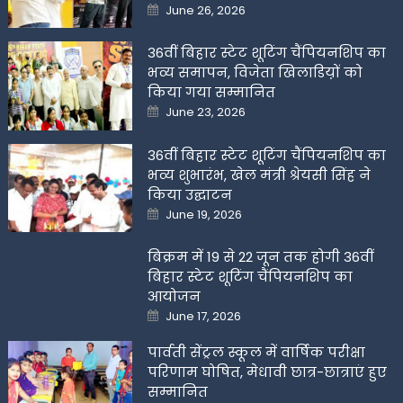
Posted
June 26, 2026
on
36वीं बिहार स्टेट शूटिंग चैंपियनशिप का
भव्य समापन, विजेता खिलाडिय़ों को
किया गया सम्मानित
Posted
June 23, 2026
on
36वीं बिहार स्टेट शूटिंग चैंपियनशिप का
भव्य शुभारंभ, खेल मंत्री श्रेयसी सिंह ने
किया उद्घाटन
Posted
June 19, 2026
on
बिक्रम में 19 से 22 जून तक होगी 36वीं
बिहार स्टेट शूटिंग चैंपियनशिप का
आयोजन
Posted
June 17, 2026
on
पार्वती सेंट्रल स्कूल में वार्षिक परीक्षा
परिणाम घोषित, मेधावी छात्र-छात्राएं हुए
सम्मानित