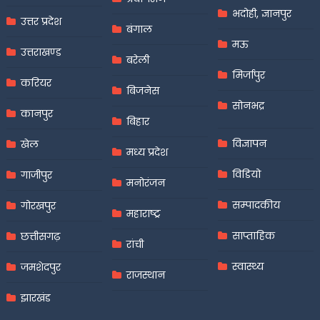
भदोही, ज्ञानपुर
उत्तर प्रदेश
बंगाल
मऊ
उत्तराखण्ड
बरेली
मिर्जापुर
करियर
बिजनेस
सोनभद्र
कानपुर
बिहार
विज्ञापन
खेल
मध्य प्रदेश
विडियो
गाजीपुर
मनोरंजन
सम्पादकीय
गोरखपुर
महाराष्ट्र
साप्ताहिक
छत्तीसगढ़
रांची
स्वास्थ्य
जमशेदपुर
राजस्थान
झारखंड