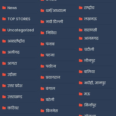
News
राष्ट्रीय
धर्म/आध्यात्म
TOP STORIES
लखनऊ
नयी दिल्ली
Uncategorized
वाराणसी
निविदा
आज़मगढ़
अन्तर्राष्ट्रीय
पंजाब
चंदौली
अलीगढ़
पटना
जौनपुर
आगरा
पर्यटन
बलिया
उड़ीसा
प्रयागराज
भदोही, ज्ञानपुर
उत्तर प्रदेश
बंगाल
मऊ
उत्तराखण्ड
बरेली
मिर्जापुर
करियर
बिजनेस