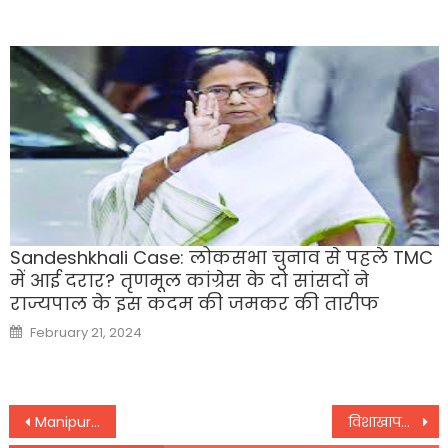
Sandeshkhali Case: लोकसभा चुनाव से पहले TMC
में आई दरार? तृणमूल कांग्रेस के दो सांसदों ने
राज्यपाल के इस कदम की जमकर की तारीफ
Posted
February 21, 2024
on
Post
Manipur CM आवास के बाहर जुटी बीरेन सिंह के समर्थकों की भारी भीड़ इस्तीफा ना देने की कर रहे मांग –
विशाखापट्टनम में फार्मा लैब के रिएक्टर में जबरदस्त धमाका दो लोगों की मौत