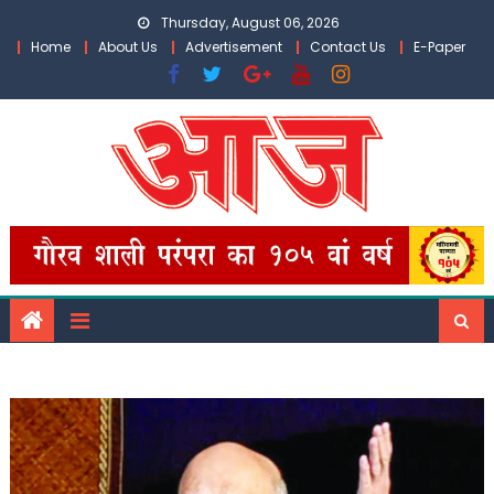
Skip
Thursday, August 06, 2026
to
Home
About Us
Advertisement
Contact Us
E-Paper
content