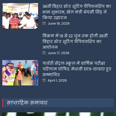
36वीं बिहार स्टेट शूटिंग चैंपियनशिप का
भव्य शुभारंभ, खेल मंत्री श्रेयसी सिंह ने
किया उद्घाटन
Posted
June 19, 2026
on
बिक्रम में 19 से 22 जून तक होगी 36वीं
बिहार स्टेट शूटिंग चैंपियनशिप का
आयोजन
Posted
June 17, 2026
on
पार्वती सेंट्रल स्कूल में वार्षिक परीक्षा
परिणाम घोषित, मेधावी छात्र-छात्राएं हुए
सम्मानित
Posted
April 1, 2026
on
साप्ताहिक समाचार