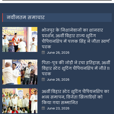
नवीनतम समाचार
भोजपुर के निशानेबाजों का शानदार
प्रदर्शन, 36वीं बिहार राज्य शूटिंग
चैंपियनशिप में पलक सिंह ने जीता स्वर्ण
पदक
Posted
June 26, 2026
on
पिता-पुत्र की जोड़ी ने रचा इतिहास, 36वीं
बिहार स्टेट शूटिंग चैंपियनशिप में जीते 11
पदक
Posted
June 26, 2026
on
36वीं बिहार स्टेट शूटिंग चैंपियनशिप का
भव्य समापन, विजेता खिलाडिय़ों को
किया गया सम्मानित
Posted
June 23, 2026
on