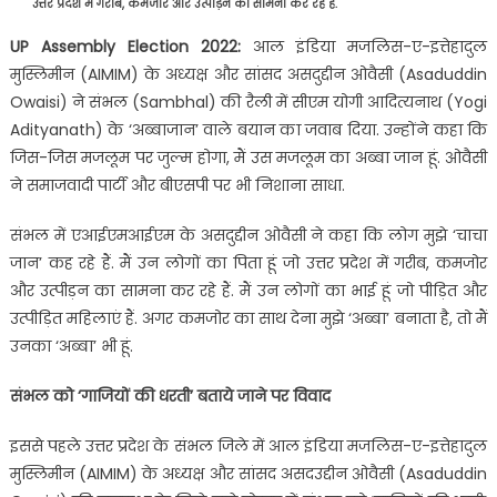
उत्तर प्रदेश में गरीब, कमजोर और उत्पीड़न का सामना कर रहे हैं.
UP Assembly Election 2022:
आल इंडिया मजलिस-ए-इत्तेहादुल
मुस्लिमीन (AIMIM) के अध्यक्ष और सांसद असदुद्दीन ओवैसी (Asaduddin
Owaisi) ने संभल (Sambhal) की रैली में सीएम योगी आदित्यनाथ (Yogi
Adityanath) के ‘अब्बाजान’ वाले बयान का जवाब दिया. उन्होंने कहा कि
जिस-जिस मजलूम पर जुल्म होगा, मैं उस मजलूम का अब्बा जान हूं. ओवैसी
ने समाजवादी पार्टी और बीएसपी पर भी निशाना साधा.
संभल में एआईएमआईएम के असदुद्दीन ओवैसी ने कहा कि लोग मुझे ‘चाचा
जान’ कह रहे हैं. मैं उन लोगों का पिता हूं जो उत्तर प्रदेश में गरीब, कमजोर
और उत्पीड़न का सामना कर रहे हैं. मैं उन लोगों का भाई हूं जो पीड़ित और
उत्पीड़ित महिलाएं हैं. अगर कमजोर का साथ देना मुझे ‘अब्बा’ बनाता है, तो मैं
उनका ‘अब्बा’ भी हूं.
संभल को ‘गाजियों की धरती’ बताये जाने पर विवाद
इससे पहले उत्तर प्रदेश के संभल जिले में आल इंडिया मजलिस-ए-इत्तेहादुल
मुस्लिमीन (AIMIM) के अध्यक्ष और सांसद असदउद्दीन ओवैसी (Asaduddin