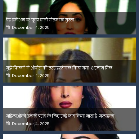
पेड प्रमोशन पर फूटा यामी गौतम का गुस्सा
Posted
December 4, 2025
on
मुझे फिल्मों में शोपीस की तरह इस्तेमाल किया गया-शहनाज गिल
Posted
December 4, 2025
on
महिलाओंको उनकी पसंद के लिए उन्हें जज किया जाता है-मलाइका
Posted
December 4, 2025
on