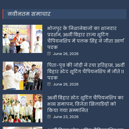
नवीनतम समाचार
भोजपुर के निशानेबाजों का शानदार
प्रदर्शन, 36वीं बिहार राज्य शूटिंग
चैंपियनशिप में पलक सिंह ने जीता स्वर्ण
पदक
Posted
June 26, 2026
on
पिता-पुत्र की जोड़ी ने रचा इतिहास, 36वीं
बिहार स्टेट शूटिंग चैंपियनशिप में जीते 11
पदक
Posted
June 26, 2026
on
36वीं बिहार स्टेट शूटिंग चैंपियनशिप का
भव्य समापन, विजेता खिलाडिय़ों को
किया गया सम्मानित
Posted
June 23, 2026
on