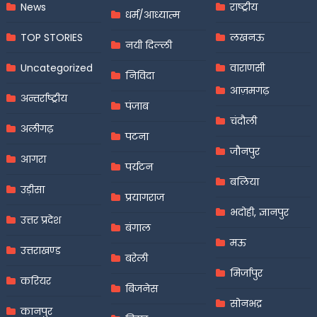
News
राष्ट्रीय
धर्म/आध्यात्म
TOP STORIES
लखनऊ
नयी दिल्ली
Uncategorized
वाराणसी
निविदा
आज़मगढ़
अन्तर्राष्ट्रीय
पंजाब
चंदौली
अलीगढ़
पटना
जौनपुर
आगरा
पर्यटन
बलिया
उड़ीसा
प्रयागराज
भदोही, ज्ञानपुर
उत्तर प्रदेश
बंगाल
मऊ
उत्तराखण्ड
बरेली
मिर्जापुर
करियर
बिजनेस
सोनभद्र
कानपुर