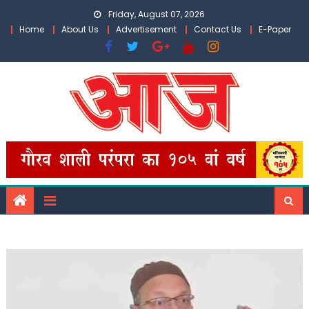
Skip
Friday, August 07, 2026
to
Home
About Us
Advertisement
Contact Us
E-Paper
content