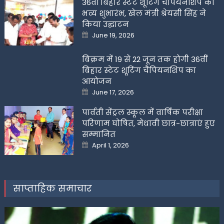
36वीं बिहार स्टेट शूटिंग चैंपियनशिप का
भव्य शुभारंभ, खेल मंत्री श्रेयसी सिंह ने
किया उद्घाटन
Posted
June 19, 2026
on
बिक्रम में 19 से 22 जून तक होगी 36वीं
बिहार स्टेट शूटिंग चैंपियनशिप का
आयोजन
Posted
June 17, 2026
on
पार्वती सेंट्रल स्कूल में वार्षिक परीक्षा
परिणाम घोषित, मेधावी छात्र-छात्राएं हुए
सम्मानित
Posted
April 1, 2026
on
साप्ताहिक समाचार