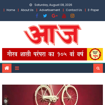
Skip
Saturday, August 08, 2026
to
Home
About Us
Advertisement
Contact Us
E-Paper
content