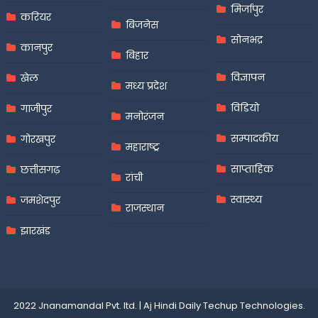
मिर्जापुर
करियर
बिजनेस
सोनभद्र
कानपुर
बिहार
विज्ञापन
खेल
मध्य प्रदेश
विडियो
गाजीपुर
मनोरंजन
सम्पादकीय
गोरखपुर
महाराष्ट्र
साप्ताहिक
छत्तीसगढ़
रांची
स्वास्थ्य
जमशेदपुर
राजस्थान
झारखंड
2022 Jnanamandal Pvt. ltd.
|
Aj Hindi Daily
Techup Technologies
.