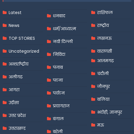
Latest
राशिफल
धनबाद
News
राष्ट्रीय
धर्म/आध्यात्म
TOP STORIES
लखनऊ
नयी दिल्ली
Uncategorized
वाराणसी
निविदा
आज़मगढ़
अन्तर्राष्ट्रीय
पंजाब
चंदौली
अलीगढ़
पटना
जौनपुर
आगरा
पर्यटन
बलिया
उड़ीसा
प्रयागराज
भदोही, ज्ञानपुर
उत्तर प्रदेश
बंगाल
मऊ
उत्तराखण्ड
बरेली