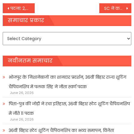
Post
पटना: 2,950 स्कूलों में आधारभूत संरचना को 39 करोड़ की राशि जारी
SC ने कड़ी टिप्पणी, कहा- हत्या मामले में चलताऊ ढंग से फैसला नहीं कर सकते,
navigation
समाचार प्रकार
समाचार
प्रकार
नवीनतम समाचार
भोजपुर के निशानेबाजों का शानदार प्रदर्शन, 36वीं बिहार राज्य शूटिंग
चैंपियनशिप में पलक सिंह ने जीता स्वर्ण पदक
June 26, 2026
पिता-पुत्र की जोड़ी ने रचा इतिहास, 36वीं बिहार स्टेट शूटिंग चैंपियनशिप
में जीते 11 पदक
June 26, 2026
36वीं बिहार स्टेट शूटिंग चैंपियनशिप का भव्य समापन, विजेता