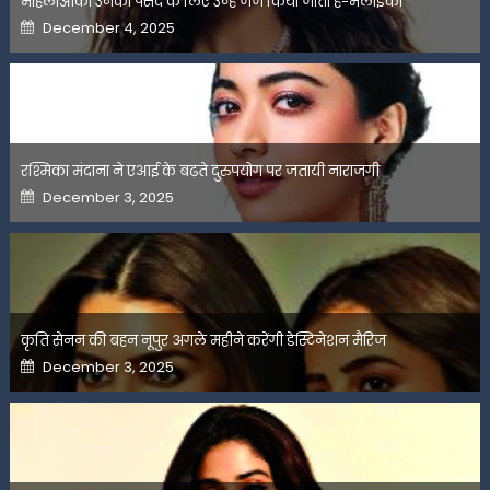
महिलाओंको उनकी पसंद के लिए उन्हें जज किया जाता है-मलाइका
Posted
December 4, 2025
on
रश्मिका मंदाना ने एआई के बढ़ते दुरुपयोग पर जतायी नाराजगी
Posted
December 3, 2025
on
कृति सेनन की बहन नूपुर अगले महीने करेंगी डेस्टिनेशन मैरिज
Posted
December 3, 2025
on