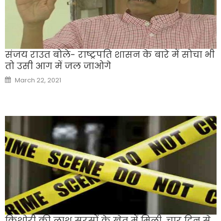
संजय राउत बोले- राष्ट्रपति शासन के बारे में सोचा भी
तो उसी आग में जल जाओगे
Posted
March 22, 2021
on
किशोरी की लाश सरसों के खेत में मिली, चार दिन से