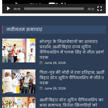
00:00
02:21
नवीनतम समाचार
भोजपुर के निशानेबाजों का शानदार
प्रदर्शन, 36वीं बिहार राज्य शूटिंग
चैंपियनशिप में पलक सिंह ने जीता स्वर्ण
पदक
Posted
June 26, 2026
on
पिता-पुत्र की जोड़ी ने रचा इतिहास, 36वीं
बिहार स्टेट शूटिंग चैंपियनशिप में जीते 11
पदक
Posted
June 26, 2026
on
36वीं बिहार स्टेट शूटिंग चैंपियनशिप का
भव्य समापन, विजेता खिलाडिय़ों को