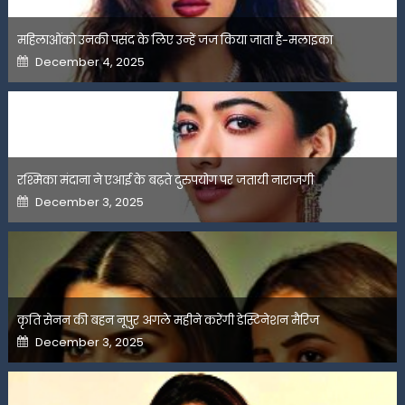
महिलाओंको उनकी पसंद के लिए उन्हें जज किया जाता है-मलाइका
Posted
December 4, 2025
on
रश्मिका मंदाना ने एआई के बढ़ते दुरुपयोग पर जतायी नाराजगी
Posted
December 3, 2025
on
कृति सेनन की बहन नूपुर अगले महीने करेंगी डेस्टिनेशन मैरिज
Posted
December 3, 2025
on