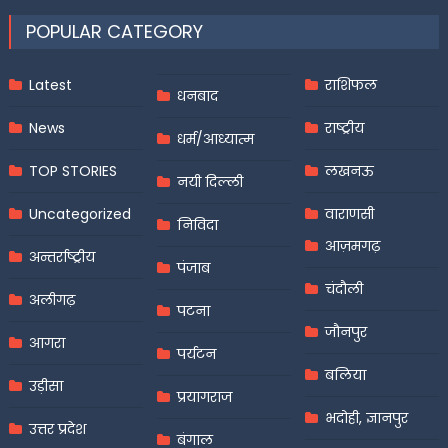
POPULAR CATEGORY
Latest
राशिफल
धनबाद
News
राष्ट्रीय
धर्म/आध्यात्म
TOP STORIES
लखनऊ
नयी दिल्ली
Uncategorized
वाराणसी
निविदा
आज़मगढ़
अन्तर्राष्ट्रीय
पंजाब
चंदौली
अलीगढ़
पटना
जौनपुर
आगरा
पर्यटन
बलिया
उड़ीसा
प्रयागराज
भदोही, ज्ञानपुर
उत्तर प्रदेश
बंगाल