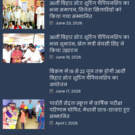
36वीं बिहार स्टेट शूटिंग चैंपियनशिप का
भव्य समापन, विजेता खिलाडिय़ों को
किया गया सम्मानित
Posted
June 23, 2026
on
36वीं बिहार स्टेट शूटिंग चैंपियनशिप का
भव्य शुभारंभ, खेल मंत्री श्रेयसी सिंह ने
किया उद्घाटन
Posted
June 19, 2026
on
बिक्रम में 19 से 22 जून तक होगी 36वीं
बिहार स्टेट शूटिंग चैंपियनशिप का
आयोजन
Posted
June 17, 2026
on
पार्वती सेंट्रल स्कूल में वार्षिक परीक्षा
परिणाम घोषित, मेधावी छात्र-छात्राएं हुए
सम्मानित
Posted
April 1, 2026
on