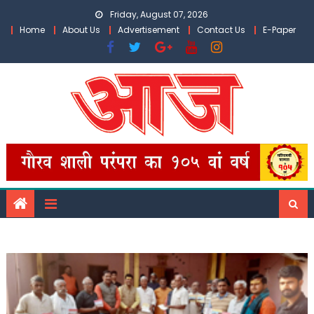
Skip
Friday, August 07, 2026
to
Home
About Us
Advertisement
Contact Us
E-Paper
content