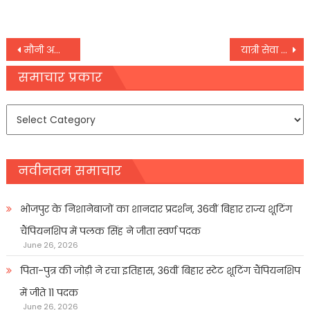
Post
मौनी अमावस्या पर पश्चिम वाहिनी गंगातट पर श्रद्घालुओं ने लगायी डुबकी
यात्री सेवा परियोजनाओंपर डाला प्रकाश
navigation
समाचार प्रकार
समाचार
प्रकार
नवीनतम समाचार
भोजपुर के निशानेबाजों का शानदार प्रदर्शन, 36वीं बिहार राज्य शूटिंग
चैंपियनशिप में पलक सिंह ने जीता स्वर्ण पदक
June 26, 2026
पिता-पुत्र की जोड़ी ने रचा इतिहास, 36वीं बिहार स्टेट शूटिंग चैंपियनशिप
में जीते 11 पदक
June 26, 2026