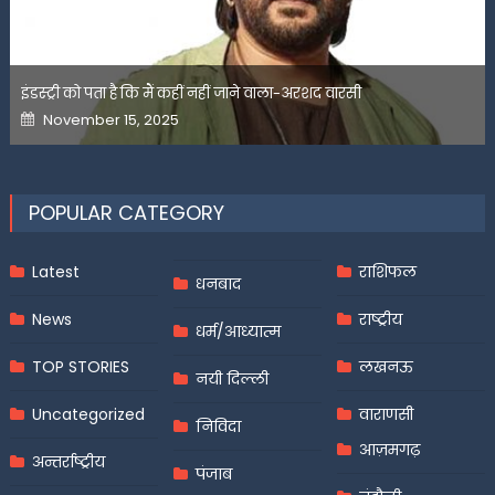
इंडस्ट्री को पता है कि मैं कहीं नहीं जाने वाला-अरशद वारसी
Posted
November 15, 2025
on
POPULAR CATEGORY
Latest
राशिफल
धनबाद
News
राष्ट्रीय
धर्म/आध्यात्म
TOP STORIES
लखनऊ
नयी दिल्ली
Uncategorized
वाराणसी
निविदा
आज़मगढ़
अन्तर्राष्ट्रीय
पंजाब