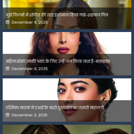
मुझे फिल्मों में शोपीस की तरह इस्तेमाल किया गया-शहनाज गिल
Posted
December 4, 2025
on
महिलाओंको उनकी पसंद के लिए उन्हें जज किया जाता है-मलाइका
Posted
December 4, 2025
on
रश्मिका मंदाना ने एआई के बढ़ते दुरुपयोग पर जतायी नाराजगी
Posted
December 3, 2025
on