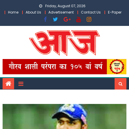
Skip
Friday, August 07, 2026
to
Home
About Us
Advertisement
Contact Us
E-Paper
content