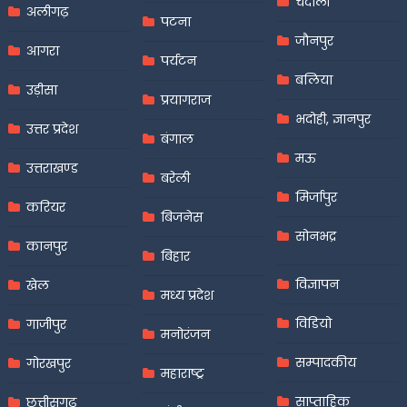
चंदौली
अलीगढ़
पटना
जौनपुर
आगरा
पर्यटन
बलिया
उड़ीसा
प्रयागराज
भदोही, ज्ञानपुर
उत्तर प्रदेश
बंगाल
मऊ
उत्तराखण्ड
बरेली
मिर्जापुर
करियर
बिजनेस
सोनभद्र
कानपुर
बिहार
विज्ञापन
खेल
मध्य प्रदेश
विडियो
गाजीपुर
मनोरंजन
सम्पादकीय
गोरखपुर
महाराष्ट्र
साप्ताहिक
छत्तीसगढ़