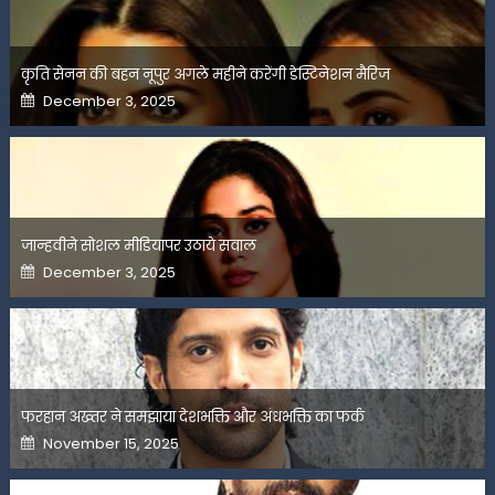
कृति सेनन की बहन नूपुर अगले महीने करेंगी डेस्टिनेशन मैरिज
Posted
December 3, 2025
on
जान्हवीने सोशल मीडियापर उठाये सवाल
Posted
December 3, 2025
on
फरहान अख्तर ने समझाया देशभक्ति और अंधभक्ति का फर्क
Posted
November 15, 2025
on