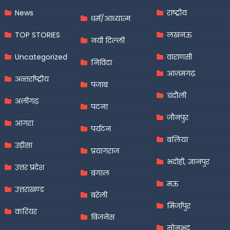
News
राष्ट्रीय
धर्म/आध्यात्म
TOP STORIES
लखनऊ
नयी दिल्ली
Uncategorized
वाराणसी
निविदा
आज़मगढ़
अन्तर्राष्ट्रीय
पंजाब
चंदौली
अलीगढ़
पटना
जौनपुर
आगरा
पर्यटन
बलिया
उड़ीसा
प्रयागराज
भदोही, ज्ञानपुर
उत्तर प्रदेश
बंगाल
मऊ
उत्तराखण्ड
बरेली
मिर्जापुर
करियर
बिजनेस
सोनभद्र