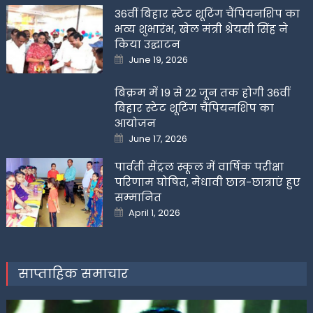
36वीं बिहार स्टेट शूटिंग चैंपियनशिप का
भव्य शुभारंभ, खेल मंत्री श्रेयसी सिंह ने
किया उद्घाटन
Posted
June 19, 2026
on
बिक्रम में 19 से 22 जून तक होगी 36वीं
बिहार स्टेट शूटिंग चैंपियनशिप का
आयोजन
Posted
June 17, 2026
on
पार्वती सेंट्रल स्कूल में वार्षिक परीक्षा
परिणाम घोषित, मेधावी छात्र-छात्राएं हुए
सम्मानित
Posted
April 1, 2026
on
साप्ताहिक समाचार