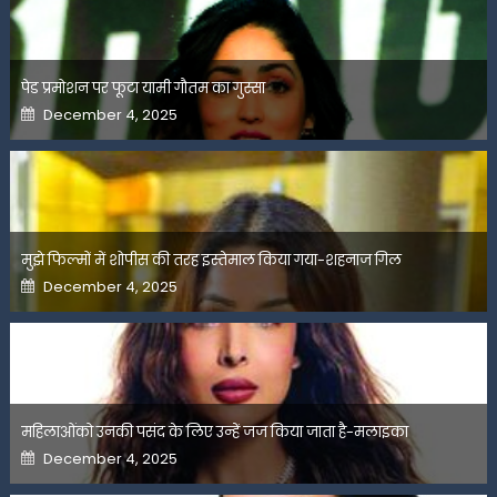
पेड प्रमोशन पर फूटा यामी गौतम का गुस्सा
Posted
December 4, 2025
on
मुझे फिल्मों में शोपीस की तरह इस्तेमाल किया गया-शहनाज गिल
Posted
December 4, 2025
on
महिलाओंको उनकी पसंद के लिए उन्हें जज किया जाता है-मलाइका
Posted
December 4, 2025
on