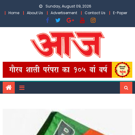
Skip
Sunday, August 09, 2026
to
Home
About Us
Advertisement
Contact Us
E-Paper
content