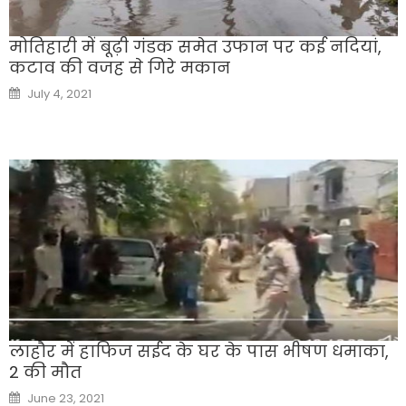
मोतिहारी में बूढ़ी गंडक समेत उफान पर कई नदियां,
कटाव की वजह से गिरे मकान
Posted
July 4, 2021
on
लाहौर में हाफिज सईद के घर के पास भीषण धमाका,
2 की मौत
Posted
June 23, 2021
on