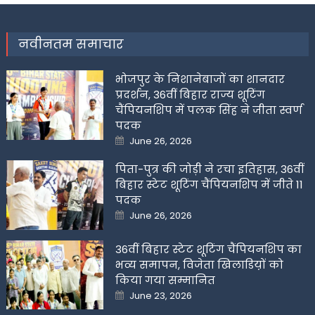
नवीनतम समाचार
भोजपुर के निशानेबाजों का शानदार
प्रदर्शन, 36वीं बिहार राज्य शूटिंग
चैंपियनशिप में पलक सिंह ने जीता स्वर्ण
पदक
Posted
June 26, 2026
on
पिता-पुत्र की जोड़ी ने रचा इतिहास, 36वीं
बिहार स्टेट शूटिंग चैंपियनशिप में जीते 11
पदक
Posted
June 26, 2026
on
36वीं बिहार स्टेट शूटिंग चैंपियनशिप का
भव्य समापन, विजेता खिलाडिय़ों को
किया गया सम्मानित
Posted
June 23, 2026
on