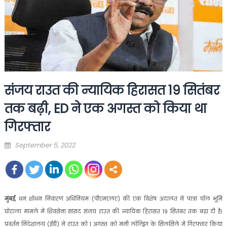
संजय राउत की न्यायिक हिरासत 19 सितंबर
तक बढ़ी, ED ने एक अगस्त को किया था
गिरफ्तार
Posted
September 5, 2022
on
मुंबई,
धन शोधन निवारण अधिनियम (पीएमएलए) की एक विशेष अदालत ने पात्रा चॉल भूमि
घोटाला मामले में शिवसेना सांसद संजय राउत की न्यायिक हिरासत 19 सितंबर तक बढ़ा दी है।
प्रवर्तन निदेशालय (ईडी) ने राउत को 1 अगस्त को मनी लॉन्ड्रिंग के सिलसिले में गिरफ्तार किया