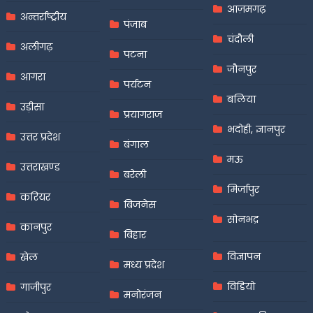
आज़मगढ़
अन्तर्राष्ट्रीय
पंजाब
चंदौली
अलीगढ़
पटना
जौनपुर
आगरा
पर्यटन
बलिया
उड़ीसा
प्रयागराज
भदोही, ज्ञानपुर
उत्तर प्रदेश
बंगाल
मऊ
उत्तराखण्ड
बरेली
मिर्जापुर
करियर
बिजनेस
सोनभद्र
कानपुर
बिहार
विज्ञापन
खेल
मध्य प्रदेश
विडियो
गाजीपुर
मनोरंजन