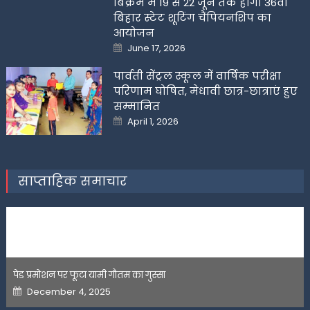
बिक्रम में 19 से 22 जून तक होगी 36वीं
बिहार स्टेट शूटिंग चैंपियनशिप का
आयोजन
Posted
June 17, 2026
on
पार्वती सेंट्रल स्कूल में वार्षिक परीक्षा
परिणाम घोषित, मेधावी छात्र-छात्राएं हुए
सम्मानित
Posted
April 1, 2026
on
साप्ताहिक समाचार
पेड प्रमोशन पर फूटा यामी गौतम का गुस्सा
Posted
December 4, 2025
on