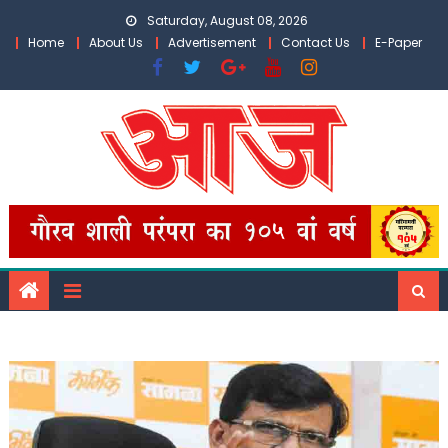
Skip
Saturday, August 08, 2026
to
Home
About Us
Advertisement
Contact Us
E-Paper
content