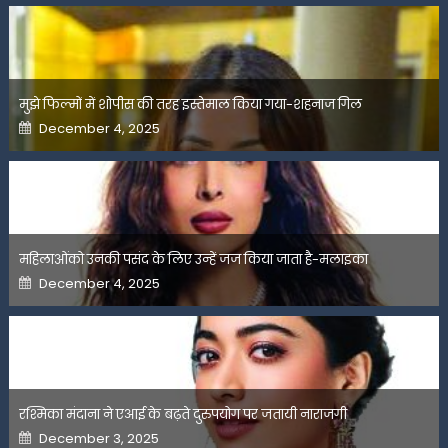
मुझे फिल्मों में शोपीस की तरह इस्तेमाल किया गया-शहनाज गिल
Posted
December 4, 2025
on
महिलाओंको उनकी पसंद के लिए उन्हें जज किया जाता है-मलाइका
Posted
December 4, 2025
on
रश्मिका मंदाना ने एआई के बढ़ते दुरुपयोग पर जतायी नाराजगी
Posted
December 3, 2025
on