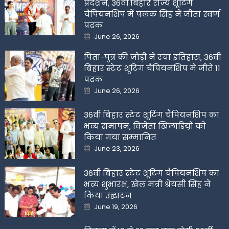
प्रदर्शन, 36वीं बिहार राज्य शूटिंग
चैंपियनशिप में पलक सिंह ने जीता स्वर्ण
पदक
Posted
June 26, 2026
on
पिता-पुत्र की जोड़ी ने रचा इतिहास, 36वीं
बिहार स्टेट शूटिंग चैंपियनशिप में जीते 11
पदक
Posted
June 26, 2026
on
36वीं बिहार स्टेट शूटिंग चैंपियनशिप का
भव्य समापन, विजेता खिलाडिय़ों को
किया गया सम्मानित
Posted
June 23, 2026
on
36वीं बिहार स्टेट शूटिंग चैंपियनशिप का
भव्य शुभारंभ, खेल मंत्री श्रेयसी सिंह ने
किया उद्घाटन
Posted
June 19, 2026
on