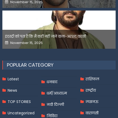
Posted
November 15, 2025
on
इंडस्ट्री को पता है कि मैं कहीं नहीं जाने वाला-अरशद वारसी
Posted
November 15, 2025
on
POPULAR CATEGORY
Latest
राशिफल
धनबाद
News
राष्ट्रीय
धर्म/आध्यात्म
TOP STORIES
लखनऊ
नयी दिल्ली
Uncategorized
वाराणसी
निविदा