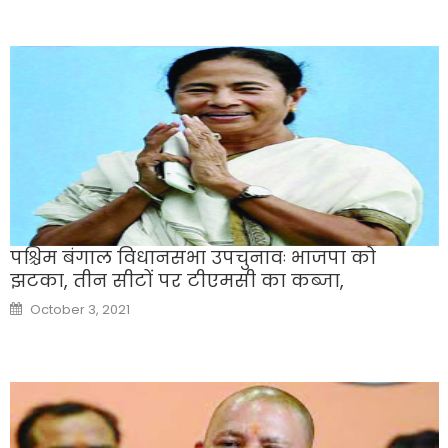
पश्चिम बंगाल विधानसभा उपचुनावः भाजपा को
झटका, तीन सीटों पर टीएमसी का कब्जा,
Posted
October 3, 2021
on