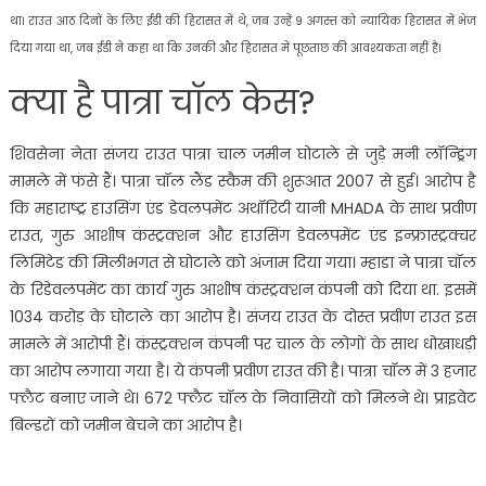
था। राउत आठ दिनों के लिए ईडी की हिरासत में थे, जब उन्हें 9 अगस्त को न्यायिक हिरासत में भेज
दिया गया था, जब ईडी ने कहा था कि उनकी और हिरासत में पूछताछ की आवश्यकता नहीं है।
क्या है पात्रा चॉल केस?
शिवसेना नेता संजय राउत पात्रा चाल जमीन घोटाले से जुड़े मनी लॉन्ड्रिंग
मामले में फंसे हैं। पात्रा चॉल लैंड स्कैम की शुरूआत 2007 से हुई। आरोप है
कि महाराष्ट्र हाउसिंग एंड डेवलपमेंट अथॉरिटी यानी MHADA के साथ प्रवीण
राउत, गुरु आशीष कंस्ट्रक्शन और हाउसिंग डेवलपमेंट एंड इन्फ्रास्ट्रक्चर
लिमिटेड की मिलीभगत से घोटाले को अंजाम दिया गया। म्हाडा ने पात्रा चॉल
के रिडेवलपमेंट का कार्य गुरु आशीष कंस्ट्रक्शन कंपनी को दिया था. इसमें
1034 करोड़ के घोटाले का आरोप है। संजय राउत के दोस्त प्रवीण राउत इस
मामले में आरोपी हैं। कंस्ट्रक्शन कंपनी पर चाल के लोगों के साथ धोखाधड़ी
का आरोप लगाया गया है। ये कंपनी प्रवीण राउत की है। पात्रा चॉल में 3 हजार
फ्लैट बनाए जाने थे। 672 फ्लैट चॉल के निवासियों को मिलने थे। प्राइवेट
बिल्डरों को जमीन बेचने का आरोप है।