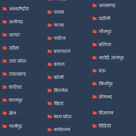
आज़मगढ़
अन्तर्राष्ट्रीय
पंजाब
चंदौली
अलीगढ़
पटना
जौनपुर
आगरा
पर्यटन
बलिया
उड़ीसा
प्रयागराज
भदोही, ज्ञानपुर
उत्तर प्रदेश
बंगाल
मऊ
उत्तराखण्ड
बरेली
मिर्जापुर
करियर
बिजनेस
सोनभद्र
कानपुर
बिहार
विज्ञापन
खेल
मध्य प्रदेश
विडियो
गाजीपुर
मनोरंजन