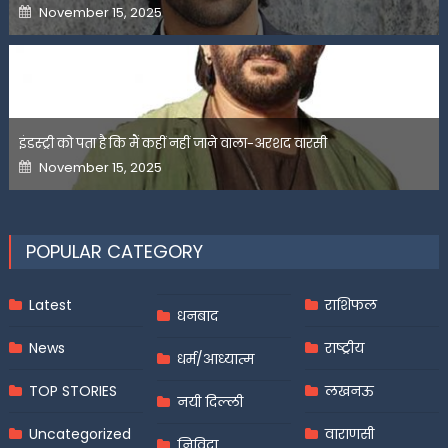
Posted
November 15, 2025
on
इंडस्ट्री को पता है कि मैं कहीं नहीं जाने वाला-अरशद वारसी
Posted
November 15, 2025
on
POPULAR CATEGORY
Latest
राशिफल
धनबाद
News
राष्ट्रीय
धर्म/आध्यात्म
TOP STORIES
लखनऊ
नयी दिल्ली
Uncategorized
वाराणसी
निविदा