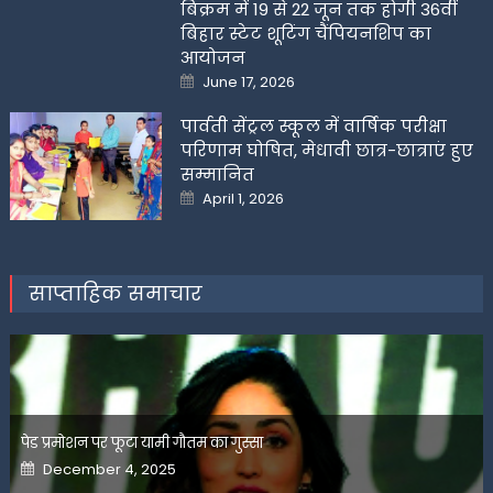
बिक्रम में 19 से 22 जून तक होगी 36वीं
बिहार स्टेट शूटिंग चैंपियनशिप का
आयोजन
Posted
June 17, 2026
on
पार्वती सेंट्रल स्कूल में वार्षिक परीक्षा
परिणाम घोषित, मेधावी छात्र-छात्राएं हुए
सम्मानित
Posted
April 1, 2026
on
साप्ताहिक समाचार
पेड प्रमोशन पर फूटा यामी गौतम का गुस्सा
Posted
December 4, 2025
on