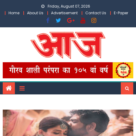
Skip
Friday, August 07, 2026
to
Home
About Us
Advertisement
Contact Us
E-Paper
content