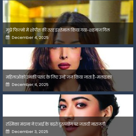
मुझे फिल्मों में शोपीस की तरह इस्तेमाल किया गया-शहनाज गिल
Posted
December 4, 2025
on
महिलाओंको उनकी पसंद के लिए उन्हें जज किया जाता है-मलाइका
Posted
December 4, 2025
on
रश्मिका मंदाना ने एआई के बढ़ते दुरुपयोग पर जतायी नाराजगी
Posted
December 3, 2025
on