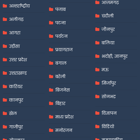
आज़मगढ़
अन्तर्राष्ट्रीय
पंजाब
चंदौली
अलीगढ़
पटना
जौनपुर
आगरा
पर्यटन
बलिया
उड़ीसा
प्रयागराज
भदोही, ज्ञानपुर
उत्तर प्रदेश
बंगाल
मऊ
उत्तराखण्ड
बरेली
मिर्जापुर
करियर
बिजनेस
सोनभद्र
कानपुर
बिहार
विज्ञापन
खेल
मध्य प्रदेश
विडियो
गाजीपुर
मनोरंजन