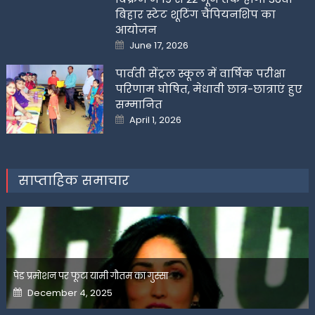
बिहार स्टेट शूटिंग चैंपियनशिप का
आयोजन
Posted
June 17, 2026
on
पार्वती सेंट्रल स्कूल में वार्षिक परीक्षा
परिणाम घोषित, मेधावी छात्र-छात्राएं हुए
सम्मानित
Posted
April 1, 2026
on
साप्ताहिक समाचार
पेड प्रमोशन पर फूटा यामी गौतम का गुस्सा
Posted
December 4, 2025
on