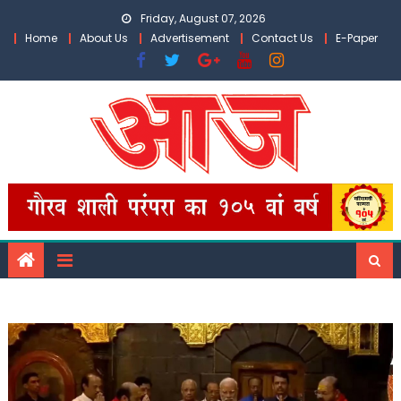
Skip
Friday, August 07, 2026
to
Home
About Us
Advertisement
Contact Us
E-Paper
content