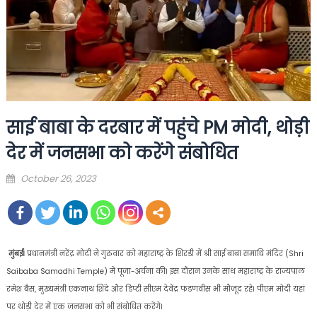
साई बाबा के दरबार में पहुंचे PM मोदी, थोड़ी
देर में जनसभा को करेंगे संबोधित
Posted
October 26, 2023
on
मुंबई।
प्रधानमंत्री नरेंद्र मोदी ने गुरुवार को महाराष्ट्र के शिरडी में श्री साई बाबा समाधि मंदिर (Shri
Saibaba Samadhi Temple) में पूजा-अर्चना की। इस दौरान उनके साथ महाराष्ट्र के राज्यपाल
रमेश बैस, मुख्यमंत्री एकनाथ शिंदे और डिप्टी सीएम देवेंद्र फडणवीस भी मौजूद रहे। पीएम मोदी यहां
पर थोड़ी देर में एक जनसभा को भी संबोधित करेंगे।