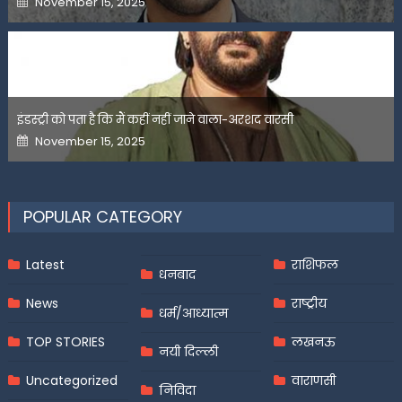
November 15, 2025
on
इंडस्ट्री को पता है कि मैं कहीं नहीं जाने वाला-अरशद वारसी
Posted
November 15, 2025
on
POPULAR CATEGORY
Latest
राशिफल
धनबाद
News
राष्ट्रीय
धर्म/आध्यात्म
TOP STORIES
लखनऊ
नयी दिल्ली
Uncategorized
वाराणसी
निविदा